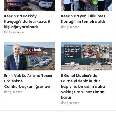
Keşan’da Kozköy
Keşan’da yeni Hükümet
Kavşağı’nda feci kaza: 9
Konağı’nın temeli atıldı
kişi ağır yaralandı
2 gün önce
11 saat önce
Erikli Atık Su Arıtma Tesisi
İl Genel Meclisi’nde
Projesi’ne
Edirne’yi deniz hudut
Cumhurbaşkanlığı onayı
kapısına bir adım daha
yaklaştıran Enez Limanı
2 gün önce
kararı
2 gün önce