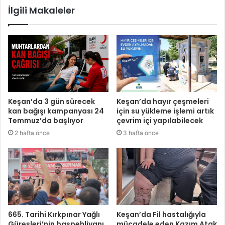
İlgili Makaleler
Keşan’da 3 gün sürecek
Keşan’da hayır çeşmeleri
kan bağışı kampanyası 24
için su yükleme işlemi artık
Temmuz’da başlıyor
çevrim içi yapılabilecek
2 hafta önce
3 hafta önce
665. Tarihi Kırkpınar Yağlı
Keşan’da Fil hastalığıyla
Güreşleri’nin başpehlivanı
mücadele eden Kazım Atak