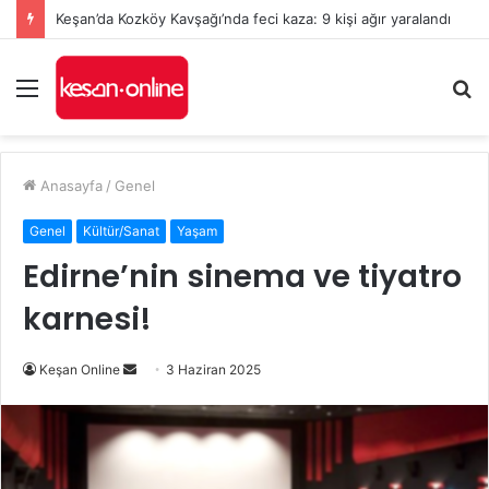
Keşan’da Kozköy Kavşağı’nda feci kaza: 9 kişi ağır yaralandı
Menü
A
y
...
Anasayfa
/
Genel
Genel
Kültür/Sanat
Yaşam
Edirne’nin sinema ve tiyatro
karnesi!
Bir
Keşan Online
3 Haziran 2025
e-
posta
göndermek