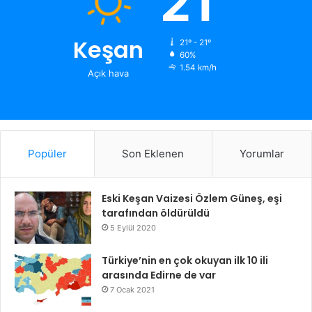
21
Keşan
21º - 21º
60%
1.54 km/h
Açık hava
Popüler
Son Eklenen
Yorumlar
Eski Keşan Vaizesi Özlem Güneş, eşi
tarafından öldürüldü
5 Eylül 2020
Türkiye’nin en çok okuyan ilk 10 ili
arasında Edirne de var
7 Ocak 2021