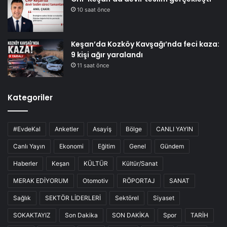
10 saat önce
Keşan’da Kozköy Kavşağı’nda feci kaza:
9 kişi ağır yaralandı
11 saat önce
Kategoriler
#EvdeKal
Anketler
Asayiş
Bölge
CANLI YAYIN
Canlı Yayın
Ekonomi
Eğitim
Genel
Gündem
Haberler
Keşan
KÜLTÜR
Kültür/Sanat
MERAK EDİYORUM
Otomotiv
RÖPORTAJ
SANAT
Sağlık
SEKTÖR LİDERLERİ
Sektörel
Siyaset
SOKAKTAYIZ
Son Dakika
SON DAKİKA
Spor
TARİH