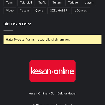
Tarım
Teknoloji
Trafik
Turizm
Türkiye
Ulaşım
Video
Yaşam
Çevre
ÖZEL HABER
İş Dünyası
Bizi Takip Edin!
Hata Tweets, Yanlış hesap bilgisi alınamıyor.
Keşan Online - Son Dakika Haber