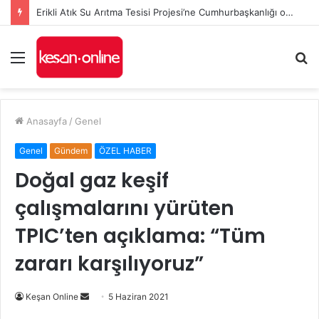
Erikli Atık Su Arıtma Tesisi Projesi’ne Cumhurbaşkanlığı onayı
Menü
A
y
...
Anasayfa
/
Genel
Genel
Gündem
ÖZEL HABER
Doğal gaz keşif
çalışmalarını yürüten
TPIC’ten açıklama: “Tüm
zararı karşılıyoruz”
Bir
Keşan Online
5 Haziran 2021
e-