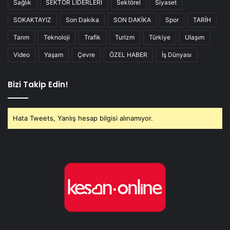
Sağlık
SEKTÖR LİDERLERİ
Sektörel
Siyaset
SOKAKTAYIZ
Son Dakika
SON DAKİKA
Spor
TARİH
Tarım
Teknoloji
Trafik
Turizm
Türkiye
Ulaşım
Video
Yaşam
Çevre
ÖZEL HABER
İş Dünyası
Bizi Takip Edin!
Hata Tweets, Yanlış hesap bilgisi alınamıyor.