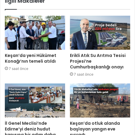
İlgili Makaleler
Keşan’da yeni Hükümet
Erikli Atık Su Arıtma Tesisi
Konağı’nın temeli atıldı
Projesi’ne
Cumhurbaşkanlığı onayı
7 saat önce
7 saat önce
İl Genel Meclisi’nde
Keşan’da otluk alanda
Edirne’yi deniz hudut
başlayan yangın eve
kapısına bir adım daha
sıçradı