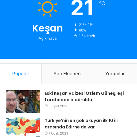
21
℃
Keşan
21º - 21º
60%
1.54 km/h
Açık hava
Popüler
Son Eklenen
Yorumlar
Eski Keşan Vaizesi Özlem Güneş, eşi
tarafından öldürüldü
5 Eylül 2020
Türkiye’nin en çok okuyan ilk 10 ili
arasında Edirne de var
7 Ocak 2021