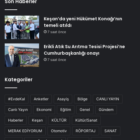
Son Haberler
Keşan’da yeni Hükümet Konağı’nın
temeli atıldı
7 saat önce
Erikli Atık Su Arıtma Tesisi Projesi’ne
Cumhurbaşkanlığı onayı
7 saat önce
Kategoriler
#EvdeKal
Anketler
Asayiş
Bölge
CANLI YAYIN
Canlı Yayın
Ekonomi
Eğitim
Genel
Gündem
Haberler
Keşan
KÜLTÜR
Kültür/Sanat
MERAK EDİYORUM
Otomotiv
RÖPORTAJ
SANAT