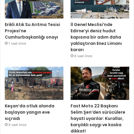
Erikli Atık Su Arıtma Tesisi
İl Genel Meclisi’nde
Projesi’ne
Edirne’yi deniz hudut
Cumhurbaşkanlığı onayı
kapısına bir adım daha
yaklaştıran Enez Limanı
7 saat önce
kararı
8 saat önce
Keşan’da otluk alanda
Fast Moto 22 Başkanı
başlayan yangın eve
Selim Şen’den sürücülere
sıçradı
hayati uyarılar: Kurallar,
karşılıklı saygı ve kaska
9 saat önce
dikkat!