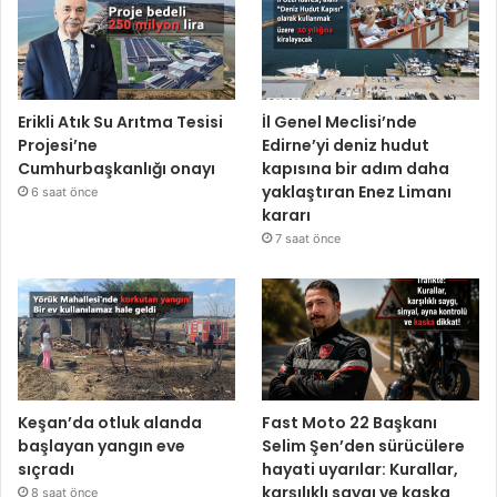
Erikli Atık Su Arıtma Tesisi
İl Genel Meclisi’nde
Projesi’ne
Edirne’yi deniz hudut
Cumhurbaşkanlığı onayı
kapısına bir adım daha
yaklaştıran Enez Limanı
6 saat önce
kararı
7 saat önce
Keşan’da otluk alanda
Fast Moto 22 Başkanı
başlayan yangın eve
Selim Şen’den sürücülere
sıçradı
hayati uyarılar: Kurallar,
karşılıklı saygı ve kaska
8 saat önce