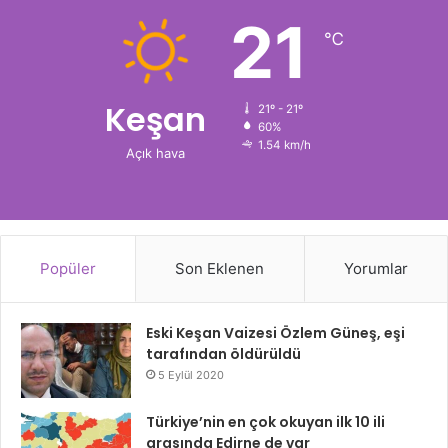
21
℃
Keşan
21º - 21º
60%
1.54 km/h
Açık hava
Popüler
Son Eklenen
Yorumlar
Eski Keşan Vaizesi Özlem Güneş, eşi
tarafından öldürüldü
5 Eylül 2020
Türkiye’nin en çok okuyan ilk 10 ili
arasında Edirne de var