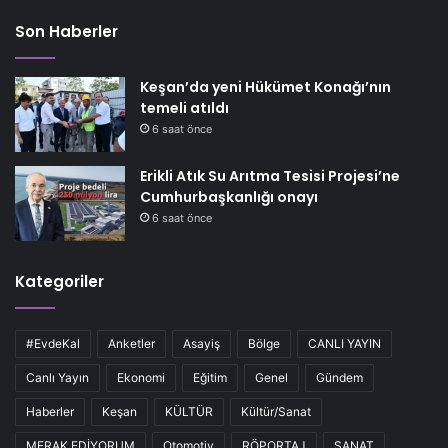
Son Haberler
Keşan’da yeni Hükümet Konağı’nın
temeli atıldı
6 saat önce
Erikli Atık Su Arıtma Tesisi Projesi’ne
Cumhurbaşkanlığı onayı
6 saat önce
Kategoriler
#EvdeKal
Anketler
Asayiş
Bölge
CANLI YAYIN
Canlı Yayın
Ekonomi
Eğitim
Genel
Gündem
Haberler
Keşan
KÜLTÜR
Kültür/Sanat
MERAK EDİYORUM
Otomotiv
RÖPORTAJ
SANAT