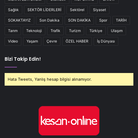
Sağlık
SEKTÖR LİDERLERİ
Sektörel
Siyaset
SOKAKTAYIZ
Son Dakika
SON DAKİKA
Spor
TARİH
Tarım
Teknoloji
Trafik
Turizm
Türkiye
Ulaşım
Video
Yaşam
Çevre
ÖZEL HABER
İş Dünyası
Bizi Takip Edin!
Hata Tweets, Yanlış hesap bilgisi alınamıyor.