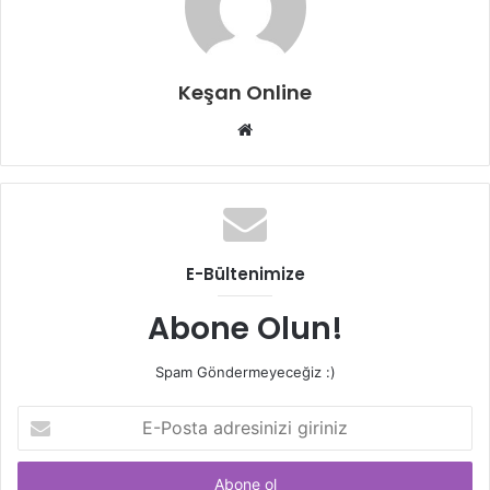
Keşan Online
Web
sitesi
E-Bültenimize
Abone Olun!
Spam Göndermeyeceğiz :)
E-
Posta
adresinizi
giriniz