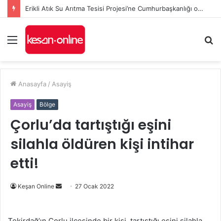
Erikli Atık Su Arıtma Tesisi Projesi’ne Cumhurbaşkanlığı onayı
Menü
A
y
...
Anasayfa
/
Asayiş
Asayiş
Bölge
Çorlu’da tartıştığı eşini
silahla öldüren kişi intihar
etti!
Bir
Keşan Online
27 Ocak 2022
e-
posta
Tekirdağ’ın Çorlu ilçesinde bir kişi, tartıştığı eşini silahla