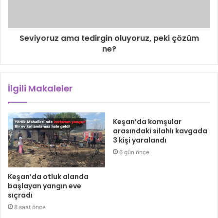
Seviyoruz ama tedirgin oluyoruz, peki çözüm
ne?
İlgili Makaleler
Keşan’da komşular
arasındaki silahlı kavgada
3 kişi yaralandı
6 gün önce
Keşan’da otluk alanda
başlayan yangın eve
sıçradı
8 saat önce