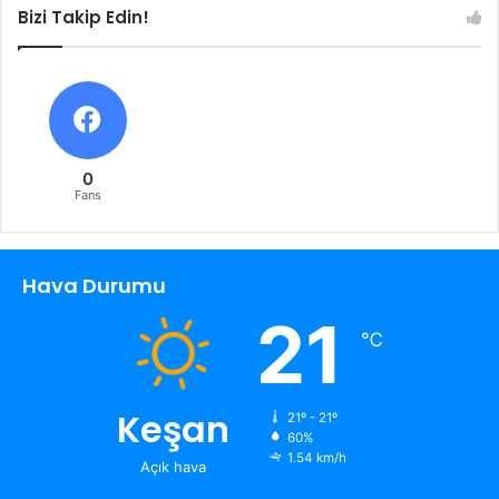
Bizi Takip Edin!
0
Fans
Hava Durumu
21
℃
Keşan
21º - 21º
60%
1.54 km/h
Açık hava