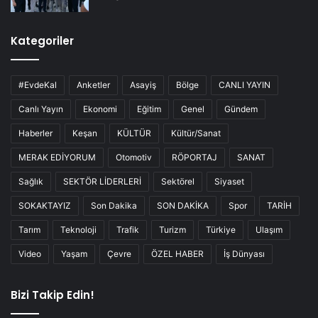
Kategoriler
#EvdeKal
Anketler
Asayiş
Bölge
CANLI YAYIN
Canlı Yayın
Ekonomi
Eğitim
Genel
Gündem
Haberler
Keşan
KÜLTÜR
Kültür/Sanat
MERAK EDİYORUM
Otomotiv
RÖPORTAJ
SANAT
Sağlık
SEKTÖR LİDERLERİ
Sektörel
Siyaset
SOKAKTAYIZ
Son Dakika
SON DAKİKA
Spor
TARİH
Tarım
Teknoloji
Trafik
Turizm
Türkiye
Ulaşım
Video
Yaşam
Çevre
ÖZEL HABER
İş Dünyası
Bizi Takip Edin!