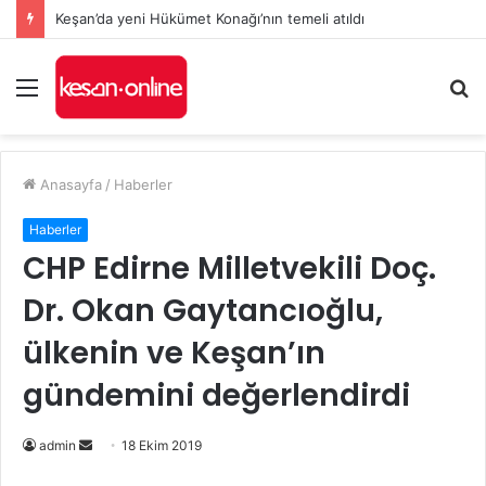
Keşan’da yeni Hükümet Konağı’nın temeli atıldı
Menü
A
y
...
Anasayfa
/
Haberler
Haberler
CHP Edirne Milletvekili Doç.
Dr. Okan Gaytancıoğlu,
ülkenin ve Keşan’ın
gündemini değerlendirdi
Bir
admin
18 Ekim 2019
e-