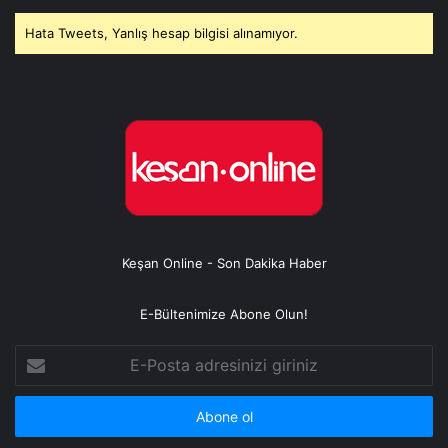
Hata Tweets, Yanlış hesap bilgisi alınamıyor.
Keşan Online - Son Dakika Haber
E-Bültenimize Abone Olun!
E-
Posta
adresinizi
giriniz