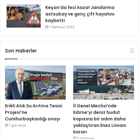
Keşan’da feci kaza! Jandarma
astsubay ve genç çift hayatını
kaybetti
1 Temmuz 2025
Son Haberler
Erikli Atık Su Arıtma Tesisi
İl Genel Meclisi’nde
Projesi’ne
Edirne’yi deniz hudut
Cumhurbaşkanlığı onayı
kapısına bir adım daha
yaklaştıran Enez Limanı
1 gün önce
kararı
1 gün önce