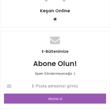
Keşan Online
Web
sitesi
E-Bültenimize
Abone Olun!
Spam Göndermeyeceğiz :)
E-
Posta
adresinizi
giriniz