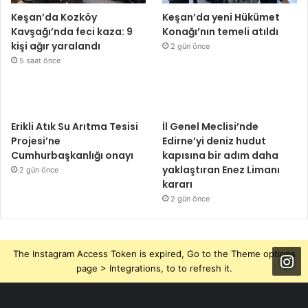
Keşan’da Kozköy
Keşan’da yeni Hükümet
Kavşağı’nda feci kaza: 9
Konağı’nın temeli atıldı
kişi ağır yaralandı
2 gün önce
5 saat önce
Erikli Atık Su Arıtma Tesisi
İl Genel Meclisi’nde
Projesi’ne
Edirne’yi deniz hudut
Cumhurbaşkanlığı onayı
kapısına bir adım daha
yaklaştıran Enez Limanı
2 gün önce
kararı
2 gün önce
The Instagram Access Token is expired, Go to the Theme options
page > Integrations, to to refresh it.