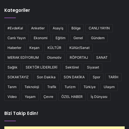
Kategoriler
#EvdeKal
Anketler
Asayiş
Bölge
CANLI YAYIN
Canlı Yayın
Ekonomi
Eğitim
Genel
Gündem
Haberler
Keşan
KÜLTÜR
Kültür/Sanat
MERAK EDİYORUM
Otomotiv
RÖPORTAJ
SANAT
Sağlık
SEKTÖR LİDERLERİ
Sektörel
Siyaset
SOKAKTAYIZ
Son Dakika
SON DAKİKA
Spor
TARİH
Tarım
Teknoloji
Trafik
Turizm
Türkiye
Ulaşım
Video
Yaşam
Çevre
ÖZEL HABER
İş Dünyası
Bizi Takip Edin!