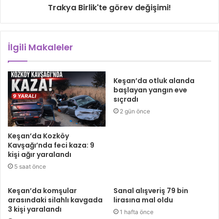
Trakya Birlik'te görev değişimi!
İlgili Makaleler
Keşan’da otluk alanda
başlayan yangın eve
sıçradı
2 gün önce
Keşan’da Kozköy
Kavşağı’nda feci kaza: 9
kişi ağır yaralandı
5 saat önce
Keşan’da komşular
Sanal alışveriş 79 bin
arasındaki silahlı kavgada
lirasına mal oldu
3 kişi yaralandı
1 hafta önce