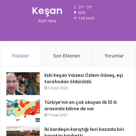
Keşan
21º - 21º
60%
1.54 km/h
Açık hava
Popüler
Son Eklenen
Yorumlar
Eski Keşan Vaizesi Özlem Güneş, eşi
tarafından öldürüldü
5 Eylül 2020
Türkiye’nin en çok okuyan ilk 10 ili
arasında Edirne de var
7 Ocak 2021
İki kardeşin karıştığı feci kazada biri
hayatını kaybetti