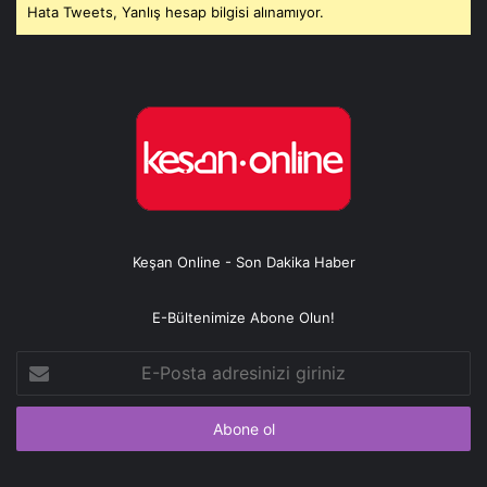
Hata Tweets, Yanlış hesap bilgisi alınamıyor.
Keşan Online - Son Dakika Haber
E-Bültenimize Abone Olun!
E-
Posta
adresinizi
giriniz