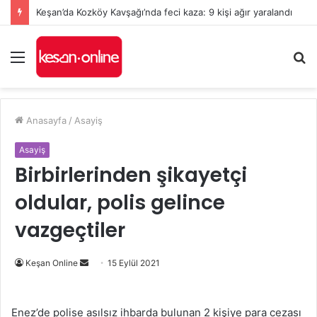
Keşan’da Kozköy Kavşağı’nda feci kaza: 9 kişi ağır yaralandı
Menü
A
y
...
Anasayfa
/
Asayiş
Asayiş
Birbirlerinden şikayetçi
oldular, polis gelince
vazgeçtiler
Bir
Keşan Online
15 Eylül 2021
e-
posta
Enez’de polise asılsız ihbarda bulunan 2 kişiye para cezası
göndermek