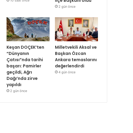
İlçe Başkanı oldu
10 saat önce
2 gün önce
Keşan DOÇEK’ten
Milletvekili Aksal ve
“Dünyanın
Başkan Özcan
Çatısı”nda tarihi
Ankara temaslarını
başarı: Pamirler
değerlendirdi
geçildi, Ağrı
4 gün önce
Dağı’nda zirve
yapıldı
2 gün önce