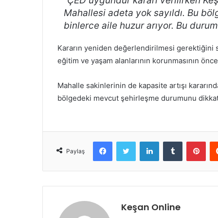
“ÇED uygundur kararı verilirken Ke
Mahallesi adeta yok sayıldı. Bu böl
binlerce aile huzur arıyor. Bu duru
Kararın yeniden değerlendirilmesi gerektiğini
eğitim ve yaşam alanlarının korunmasının öncelik
Mahalle sakinlerinin de kapasite artışı kararı
bölgedeki mevcut şehirleşme durumunu dikkate
Facebook
Twitter
LinkedIn
Tumblr
Pint
Paylaş
Keşan Online