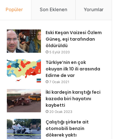
Popüler
Son Eklenen
Yorumlar
Eski Keşan Vaizesi Özlem
Güneş, eşi tarafından
öldürüldü
5 Eylül 2020
Türkiye’nin en çok
okuyan ilk 10 ili arasında
Edirne de var
7 Ocak 2021
İki kardeşin karıştığı feci
kazada biri hayatını
kaybetti
20 Ocak 2023
Çalıştığı şirkete ait
otomobili benzin
dökerek yaktı