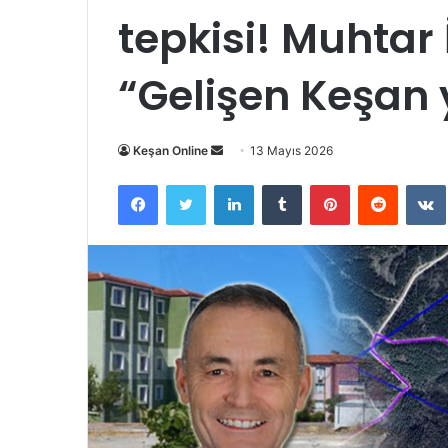
tepkisi! Muhtar
“Gelişen Keşan 
Bir
Keşan Online
13 Mayıs 2026
e-
Facebook
Twitter
LinkedIn
Tumblr
Pinterest
Reddit
posta
göndermek