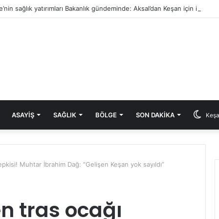
e’nin sağlık yatırımları Bakanlık gündeminde: Aksal’dan Keşan için iki önem
ASAYIŞ
SAĞLIK
BÖLGE
SON DAKIKA
Keşa
epkisi! Muhtar İbrahim Dağ: “Gelişen Keşan yok sayıldı”
n tras ocağı