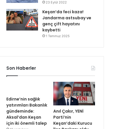
23 Eylül 2022
Keşan’da feci kaza!
Jandarma astsubay ve
genç çift hayatını
kaybetti
1 Temmuz 2025
Son Haberler
Edirne’nin sağlık
yatırımları Bakanlık
Anıl Çakır, YENİ
gündeminde:
Parti’nin
Aksal’dan Keşan
Keşan’daki Kurucu
için iki önemli talep