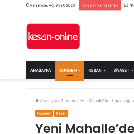
Edirn
Perşembe, Ağustos 6 2026
Son Dakika Haberleri
ANASAYFA
GÜNDEM
KEŞAN
SIYASET
Anasayfa
/
Gündem
/
Yeni Mahalle’den tras ocağı t
Gündem
Keşan
Yeni Mahalle’de