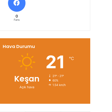
0
Fans
Hava Durumu
21
℃
Keşan
21º - 21º
60%
1.54 km/h
Açık hava