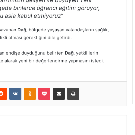
şan’ımızın gelişen ve büyüyen Yeni
gede binlerce öğrenci eğitim görüyor,
mu asla kabul etmiyoruz”
 savunan
Dağ
, bölgede yaşayan vatandaşların sağlık,
li olması gerektiğini dile getirdi.
ndan endişe duyduğunu belirten
Dağ
, yetkililerin
 alarak yeni bir değerlendirme yapmasını istedi.
erest
Reddit
VKontakte
Odnoklassniki
Pocket
E-Posta ile paylaş
Yazdır