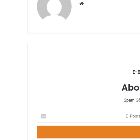
Web
sitesi
E-
Abo
Spam Gö
E-
Posta
adresinizi
giriniz