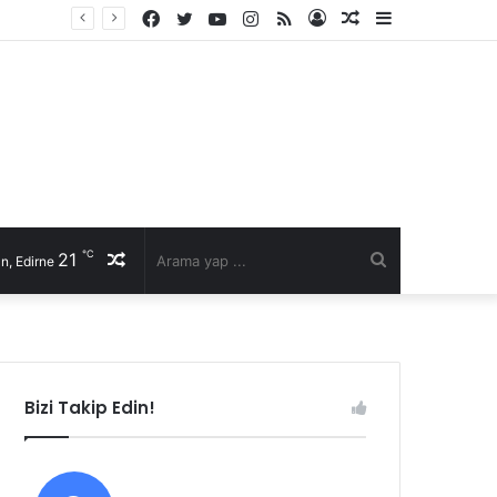
Facebook
Twitter
YouTube
Instagram
RSS
Kayıt
Rastgele
Kenar
li talep
Ol
Makale
Bölmesi
℃
21
Rastgele
Arama
n, Edirne
Makale
yap
...
Bizi Takip Edin!