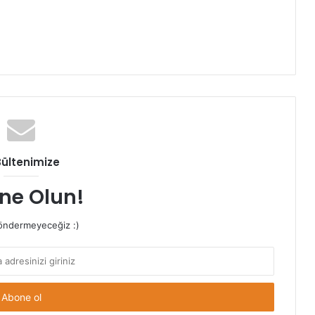
Bültenimize
ne Olun!
ndermeyeceğiz :)