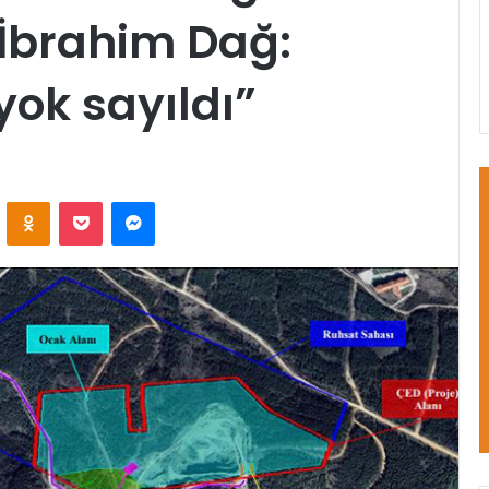
 İbrahim Dağ:
yok sayıldı”
VKontakte
Odnoklassniki
Pocket
Messenger