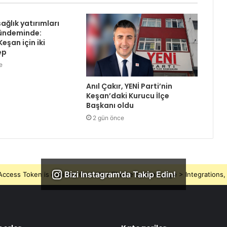
sağlık yatırımları
gündeminde:
eşan için iki
ep
e
Anıl Çakır, YENİ Parti’nin
Keşan’daki Kurucu İlçe
Başkanı oldu
2 gün önce
Bizi Instagram'da Takip Edin!
ccess Token is expired, Go to the Theme options page > Integrations, t