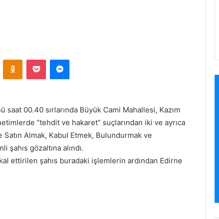
ontakte
Odnoklassniki
Pocket
Messenger
ü saat 00.40 sırlarında Büyük Cami Mahallesi, Kazım
etimlerde “tehdit ve hakaret” suçlarından iki ve ayrıca
e Satın Almak, Kabul Etmek, Bulundurmak ve
i şahıs gözaltına alındı.
al ettirilen şahıs buradaki işlemlerin ardından Edirne