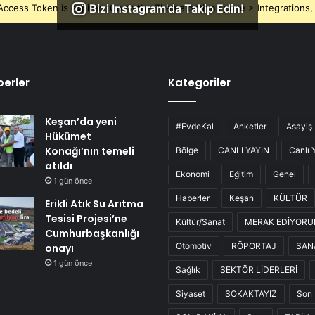
Bizi Instagram'da Takip Edin!
ccess Token is expired, Go to the Theme options page > Integrations, t
erler
Kategoriler
Keşan’da yeni
#EvdeKal
Anketler
Asayiş
Hükümet
Konağı’nın temeli
Bölge
CANLI YAYIN
Canlı 
atıldı
Ekonomi
Eğitim
Genel
1 gün önce
Haberler
Keşan
KÜLTÜR
Erikli Atık Su Arıtma
Tesisi Projesi’ne
Kültür/Sanat
MERAK EDİYOR
Cumhurbaşkanlığı
Otomotiv
RÖPORTAJ
SAN
onayı
1 gün önce
Sağlık
SEKTÖR LİDERLERİ
Siyaset
SOKAKTAYIZ
Son 