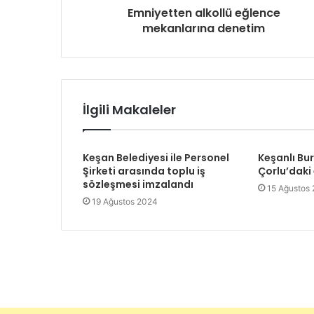
g
Emniyetten alkollü eğlence
i
mekanlarına denetim
r
i
n
i
z
İlgili Makaleler
Keşan Belediyesi ile Personel
Keşanlı Bu
Şirketi arasında toplu iş
Çorlu’daki
sözleşmesi imzalandı
15 Ağustos
19 Ağustos 2024