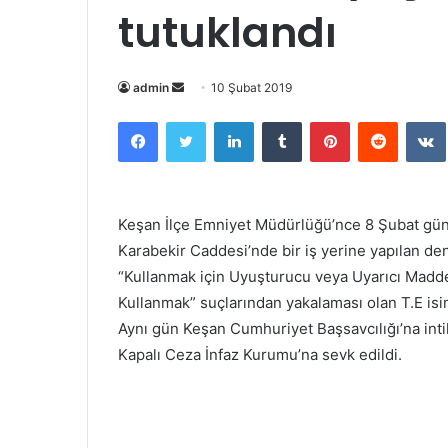
tutuklandı
admin
B
10 Şubat 2019
i
Facebook
Twitter
LinkedIn
Tumblr
Pinterest
Reddit
VK
r
e
-
p
Keşan İlçe Emniyet Müdürlüğü’nce 8 Şubat gün
o
Karabekir Caddesi’nde bir iş yerine yapılan den
s
“Kullanmak için Uyuşturucu veya Uyarıcı Madd
t
Kullanmak” suçlarından yakalaması olan T.E isiml
a
Aynı gün Keşan Cumhuriyet Başsavcılığı’na intik
g
ö
Kapalı Ceza İnfaz Kurumu’na sevk edildi.
n
d
e
r