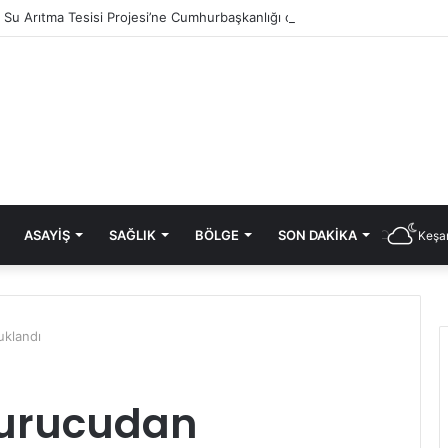
ık Su Arıtma Tesisi Projesi’ne Cumhurbaşkanlığı onayı
ASAYIŞ
SAĞLIK
BÖLGE
SON DAKIKA
Keşan
uklandı
turucudan