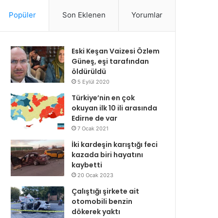
Popüler
Son Eklenen
Yorumlar
Eski Keşan Vaizesi Özlem
Güneş, eşi tarafından
öldürüldü
5 Eylül 2020
Türkiye’nin en çok
okuyan ilk 10 ili arasında
Edirne de var
7 Ocak 2021
İki kardeşin karıştığı feci
kazada biri hayatını
kaybetti
20 Ocak 2023
Çalıştığı şirkete ait
otomobili benzin
dökerek yaktı