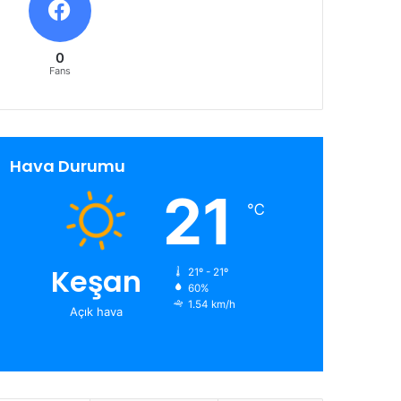
0
Fans
Hava Durumu
21
℃
Keşan
21º - 21º
60%
1.54 km/h
Açık hava