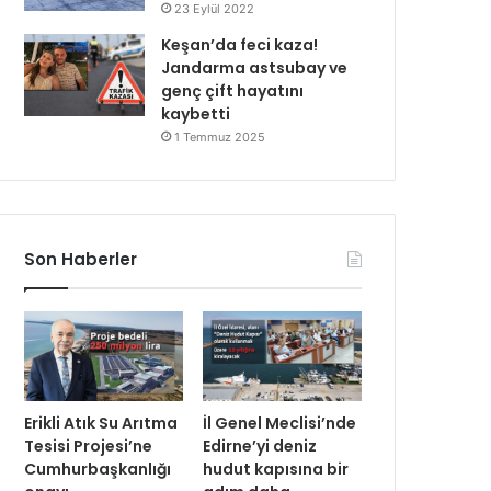
23 Eylül 2022
Keşan’da feci kaza!
Jandarma astsubay ve
genç çift hayatını
kaybetti
1 Temmuz 2025
Son Haberler
Erikli Atık Su Arıtma
İl Genel Meclisi’nde
Tesisi Projesi’ne
Edirne’yi deniz
Cumhurbaşkanlığı
hudut kapısına bir