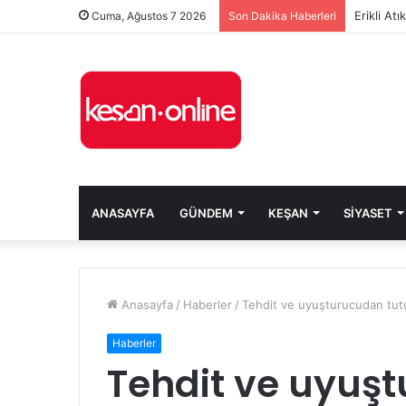
Erikli At
Cuma, Ağustos 7 2026
Son Dakika Haberleri
ANASAYFA
GÜNDEM
KEŞAN
SIYASET
Anasayfa
/
Haberler
/
Tehdit ve uyuşturucudan tut
Haberler
Tehdit ve uyuş