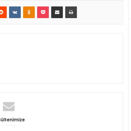
Reddit
VKontakte
Odnoklassniki
Pocket
E-Posta ile paylaş
Yazdır
Bültenimize