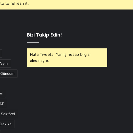
o to refresh it.
Bizi Takip Edin!
Hata Tweets, Yanlış hesap bilgisi
alınamıyor.
Yayın
Gündem
UM
AT
Sektörel
Dakika