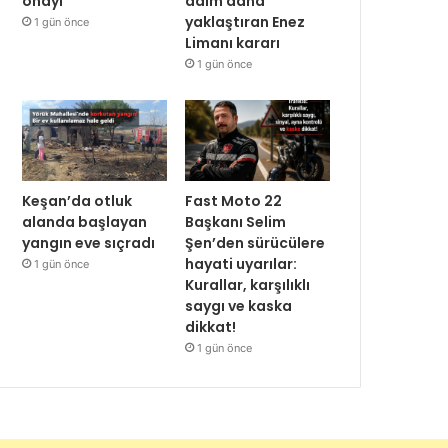
onayı
adım daha
yaklaştıran Enez
1 gün önce
Limanı kararı
1 gün önce
Keşan’da otluk
Fast Moto 22
alanda başlayan
Başkanı Selim
yangın eve sıçradı
Şen’den sürücülere
hayati uyarılar:
1 gün önce
Kurallar, karşılıklı
saygı ve kaska
dikkat!
1 gün önce