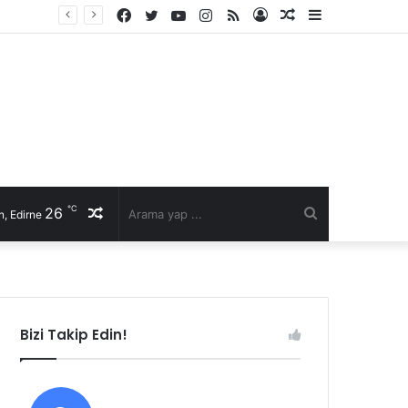
Facebook
Twitter
YouTube
Instagram
RSS
Kayıt
Rastgele
Kenar
Ol
Makale
Bölmesi
℃
26
Rastgele
Arama
, Edirne
Makale
yap
...
Bizi Takip Edin!