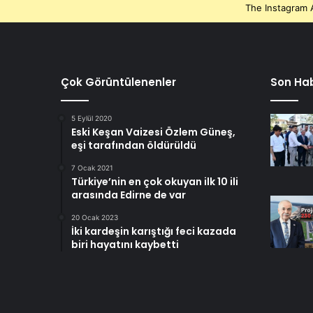
The Instagram A
Çok Görüntülenenler
Son Hab
5 Eylül 2020
Eski Keşan Vaizesi Özlem Güneş,
eşi tarafından öldürüldü
7 Ocak 2021
Türkiye’nin en çok okuyan ilk 10 ili
arasında Edirne de var
20 Ocak 2023
İki kardeşin karıştığı feci kazada
biri hayatını kaybetti