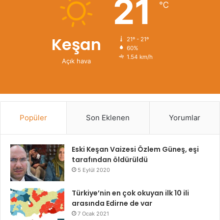
21
℃
Keşan
21º - 21º
60%
1.54 km/h
Açık hava
Popüler
Son Eklenen
Yorumlar
Eski Keşan Vaizesi Özlem Güneş, eşi
tarafından öldürüldü
5 Eylül 2020
Türkiye’nin en çok okuyan ilk 10 ili
arasında Edirne de var
7 Ocak 2021