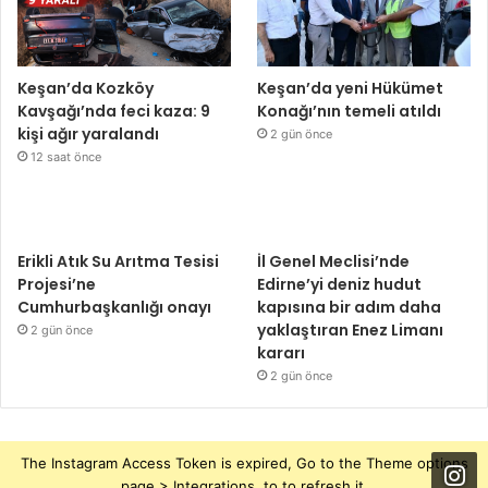
Keşan’da Kozköy
Keşan’da yeni Hükümet
Kavşağı’nda feci kaza: 9
Konağı’nın temeli atıldı
kişi ağır yaralandı
2 gün önce
12 saat önce
Erikli Atık Su Arıtma Tesisi
İl Genel Meclisi’nde
Projesi’ne
Edirne’yi deniz hudut
Cumhurbaşkanlığı onayı
kapısına bir adım daha
yaklaştıran Enez Limanı
2 gün önce
kararı
2 gün önce
The Instagram Access Token is expired, Go to the Theme options
page > Integrations, to to refresh it.