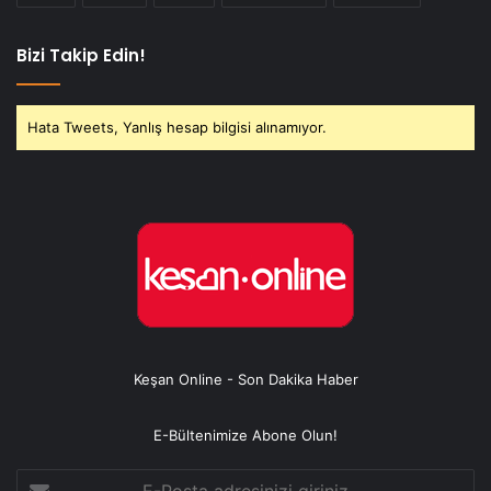
Bizi Takip Edin!
Hata Tweets, Yanlış hesap bilgisi alınamıyor.
Keşan Online - Son Dakika Haber
E-Bültenimize Abone Olun!
E-