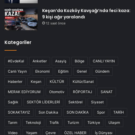
Keşan’da Kozköy Kavşağı’nda feci kaza:
9 kişi ağır yaralandı
12 saat önce
Kategoriler
#EvdeKal
Anketler
Asayiş
Bölge
CANLI YAYIN
Canlı Yayın
Ekonomi
Eğitim
Genel
Gündem
Haberler
Keşan
KÜLTÜR
Kültür/Sanat
MERAK EDİYORUM
Otomotiv
RÖPORTAJ
SANAT
Sağlık
SEKTÖR LİDERLERİ
Sektörel
Siyaset
SOKAKTAYIZ
Son Dakika
SON DAKİKA
Spor
TARİH
Tarım
Teknoloji
Trafik
Turizm
Türkiye
Ulaşım
Video
Yaşam
Çevre
ÖZEL HABER
İş Dünyası