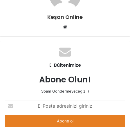
Keşan Online
Web
sitesi
E-Bültenimize
Abone Olun!
Spam Göndermeyeceğiz :)
E-
Posta
adresinizi
giriniz