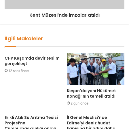
Kent Müzesi’nde imzalar atıldı
İlgili Makaleler
CHP Keşan’da devir teslim
gerçekleşti
12 saat önce
Keşan’da yeni Hükümet
Konağı’nın temeli atıldı
2 gün önce
Erikli Atık Su Arıtma Tesisi
İl Genel Meclisi’nde
Projesi’ne
Edirne’yi deniz hudut
Cumhurbaşkanlığı onayı
kapısına bir adım daha