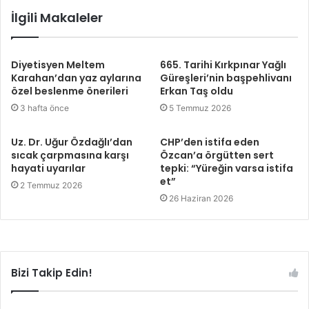
İlgili Makaleler
Diyetisyen Meltem
665. Tarihi Kırkpınar Yağlı
Karahan’dan yaz aylarına
Güreşleri’nin başpehlivanı
özel beslenme önerileri
Erkan Taş oldu
3 hafta önce
5 Temmuz 2026
Uz. Dr. Uğur Özdağlı’dan
CHP’den istifa eden
sıcak çarpmasına karşı
Özcan’a örgütten sert
hayati uyarılar
tepki: “Yüreğin varsa istifa
et”
2 Temmuz 2026
26 Haziran 2026
Bizi Takip Edin!