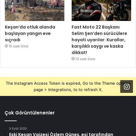
Keşan’da otluk alanda
Fast Moto 22 Başkanı
başlayan yangın eve
Selim Şen’den sürücülere
sıçradı
hayati uyarılar: Kurallar,
karşılıklı saygı ve kaska
10 saat önce
dikkat!
13 saat önce
The Instagram Access Token is expired, Go to the Theme options
page > Integrations, to to refresh it.
Çok Görüntülenenler
5 Eylül 2020
Eski Keşan Vaizesi Özlem Güneş, eşi tarafından