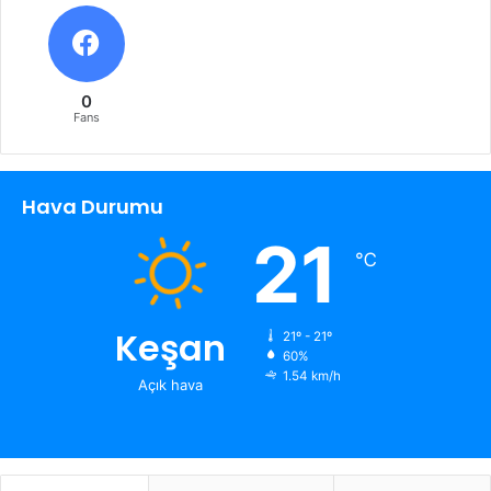
0
Fans
Hava Durumu
21
℃
Keşan
21º - 21º
60%
1.54 km/h
Açık hava