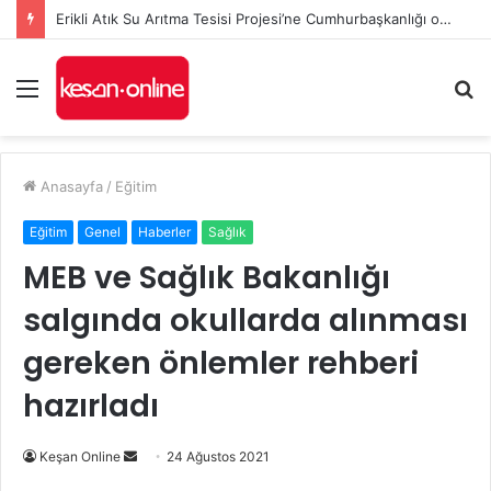
Erikli Atık Su Arıtma Tesisi Projesi’ne Cumhurbaşkanlığı onayı
Menü
A
y
...
Anasayfa
/
Eğitim
Eğitim
Genel
Haberler
Sağlık
MEB ve Sağlık Bakanlığı
salgında okullarda alınması
gereken önlemler rehberi
hazırladı
Bir
Keşan Online
24 Ağustos 2021
e-