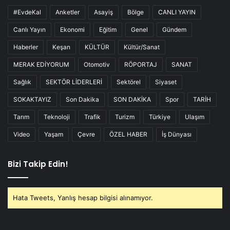
#EvdeKal
Anketler
Asayiş
Bölge
CANLI YAYIN
Canlı Yayın
Ekonomi
Eğitim
Genel
Gündem
Haberler
Keşan
KÜLTÜR
Kültür/Sanat
MERAK EDİYORUM
Otomotiv
RÖPORTAJ
SANAT
Sağlık
SEKTÖR LİDERLERİ
Sektörel
Siyaset
SOKAKTAYIZ
Son Dakika
SON DAKİKA
Spor
TARİH
Tarım
Teknoloji
Trafik
Turizm
Türkiye
Ulaşım
Video
Yaşam
Çevre
ÖZEL HABER
İş Dünyası
Bizi Takip Edin!
Hata Tweets, Yanlış hesap bilgisi alınamıyor.