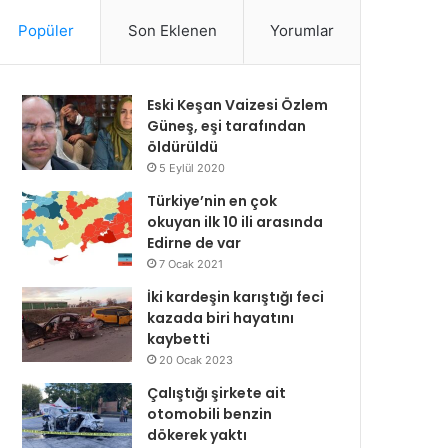
Popüler
Son Eklenen
Yorumlar
Eski Keşan Vaizesi Özlem
Güneş, eşi tarafından
öldürüldü
5 Eylül 2020
Türkiye’nin en çok
okuyan ilk 10 ili arasında
Edirne de var
7 Ocak 2021
İki kardeşin karıştığı feci
kazada biri hayatını
kaybetti
20 Ocak 2023
Çalıştığı şirkete ait
otomobili benzin
dökerek yaktı