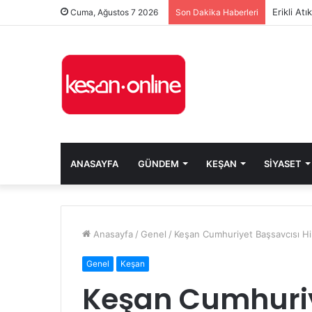
Erikli At
Cuma, Ağustos 7 2026
Son Dakika Haberleri
ANASAYFA
GÜNDEM
KEŞAN
SIYASET
Anasayfa
/
Genel
/
Keşan Cumhuriyet Başsavcısı Hi
Genel
Keşan
Keşan Cumhuriy