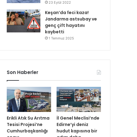
23 Eylül 2022
Keşan’da feci kaza!
Jandarma astsubay ve
genç çift hayatını
kaybetti
1 Temmuz 2025
Son Haberler
Erikli Atık Su Arıtma
İl Genel Meclisi’nde
Tesisi Projesi’ne
Edirne’yi deniz
Cumhurbaşkanlığı
hudut kapısına bir