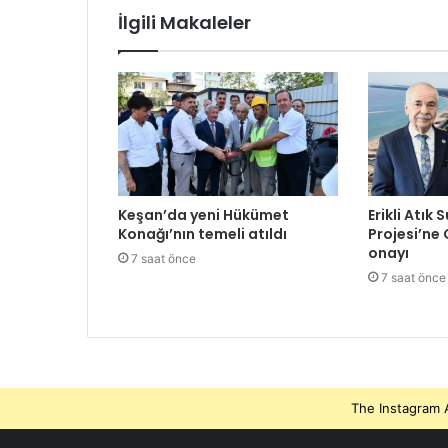
İlgili Makaleler
Keşan’da yeni Hükümet
Erikli Atık 
Konağı’nın temeli atıldı
Projesi’ne
onayı
7 saat önce
7 saat önce
The Instagram A