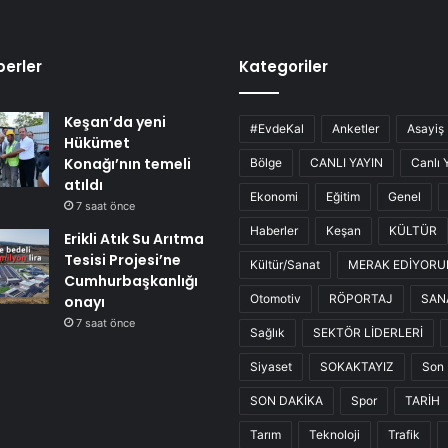
erler
Kategoriler
Keşan’da yeni
#EvdeKal
Anketler
Asayiş
Hükümet
Konağı’nın temeli
Bölge
CANLI YAYIN
Canlı 
atıldı
Ekonomi
Eğitim
Genel
7 saat önce
Haberler
Keşan
KÜLTÜR
Erikli Atık Su Arıtma
Tesisi Projesi’ne
Kültür/Sanat
MERAK EDİYOR
Cumhurbaşkanlığı
Otomotiv
RÖPORTAJ
SAN
onayı
7 saat önce
Sağlık
SEKTÖR LİDERLERİ
Siyaset
SOKAKTAYIZ
Son 
SON DAKİKA
Spor
TARİH
Tarım
Teknoloji
Trafik