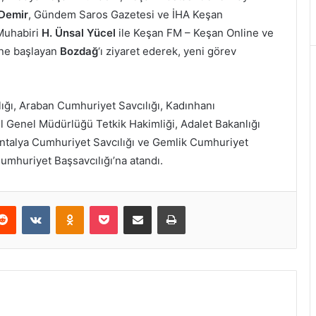
Demir
, Gündem Saros Gazetesi ve İHA Keşan
Muhabiri
H. Ünsal Yücel
ile Keşan FM – Keşan Online ve
ine başlayan
Bozdağ
‘ı ziyaret ederek, yeni görev
lığı, Araban Cumhuriyet Savcılığı, Kadınhanı
l Genel Müdürlüğü Tetkik Hakimliği, Adalet Bakanlığı
, Antalya Cumhuriyet Savcılığı ve Gemlik Cumhuriyet
umhuriyet Başsavcılığı’na atandı.
erest
Reddit
VKontakte
Odnoklassniki
Pocket
E-Posta ile paylaş
Yazdır