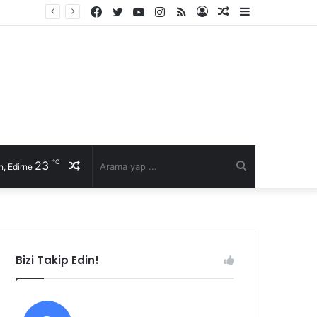
Facebook
Twitter
YouTube
Instagram
RSS
Kayıt
Rastgele
Kenar
Ol
Makale
Bölmesi
℃
23
Rastgele
Arama
, Edirne
Makale
yap
...
Bizi Takip Edin!