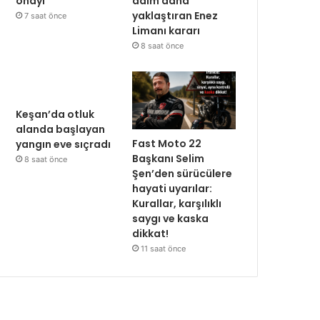
onayı
adım daha
yaklaştıran Enez
7 saat önce
Limanı kararı
8 saat önce
Keşan’da otluk
alanda başlayan
Fast Moto 22
yangın eve sıçradı
Başkanı Selim
8 saat önce
Şen’den sürücülere
hayati uyarılar:
Kurallar, karşılıklı
saygı ve kaska
dikkat!
11 saat önce