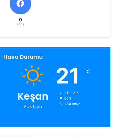
0
Fans
Hava Durumu
21
℃
Keşan
21º - 21º
60%
1.54 km/h
Açık hava