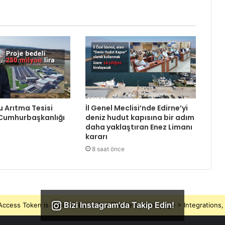
Su Arıtma Tesisi
İl Genel Meclisi’nde Edirne’yi
 Cumhurbaşkanlığı
deniz hudut kapısına bir adım
daha yaklaştıran Enez Limanı
kararı
8 saat önce
Bizi Instagram'da Takip Edin!
ccess Token is expired, Go to the Theme options page > Integrations, t