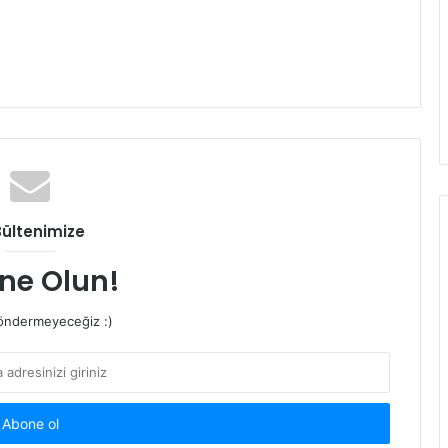
Bültenimize
ne Olun!
ndermeyeceğiz :)