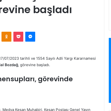
revine başladı
VKontakte
Odnoklassniki
Pocket
Messenger
 17/07/2023 tarihli ve 1554 Sayılı Adli Yargı Kararnamesi
lal Bozdağ
, görevine başladı.
mensupları, görevinde
nı, Medya Keşan Muhabiri, Keşan Postası Genel Yayın