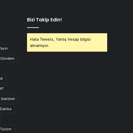
Bizi Takip Edin!
Hata Tweets, Yanlış hesap bilgisi
alınamıyor.
Yayın
Gündem
UM
AT
Sektörel
Dakika
Turizm