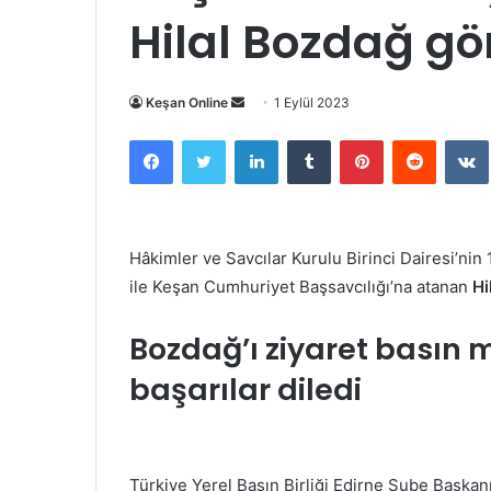
Hilal Bozdağ gö
Bir
Keşan Online
1 Eylül 2023
e-
Facebook
Twitter
LinkedIn
Tumblr
Pinterest
Reddit
posta
göndermek
Hâkimler ve Savcılar Kurulu Birinci Dairesi’nin
ile Keşan Cumhuriyet Başsavcılığı’na atanan
Hi
Bozdağ’ı ziyaret basın 
başarılar diledi
Türkiye Yerel Basın Birliği Edirne Şube Başka