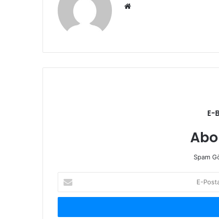
Web
sitesi
E-
Abo
Spam Gö
E-
Posta
adresinizi
giriniz