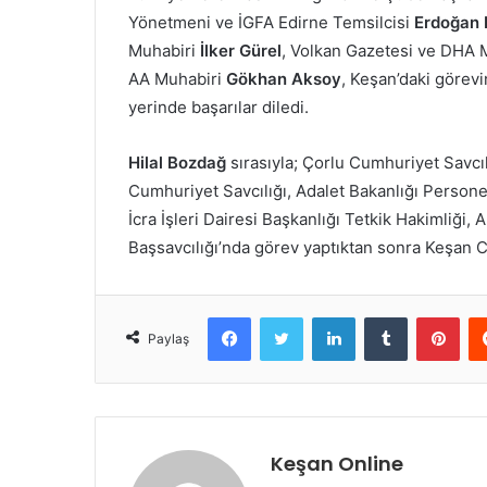
Yönetmeni ve İGFA Edirne Temsilcisi
Erdoğan 
Muhabiri
İlker Gürel
, Volkan Gazetesi ve DHA 
AA Muhabiri
Gökhan Aksoy
, Keşan’daki görev
yerinde başarılar diledi.
Hilal Bozdağ
sırasıyla; Çorlu Cumhuriyet Savcı
Cumhuriyet Savcılığı, Adalet Bakanlığı Persone
İcra İşleri Dairesi Başkanlığı Tetkik Hakimliği
Başsavcılığı’nda görev yaptıktan sonra Keşan C
Facebook
Twitter
LinkedIn
Tumblr
Pint
Paylaş
Keşan Online