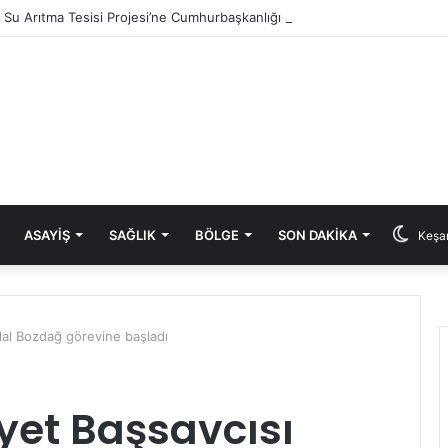
ık Su Arıtma Tesisi Projesi’ne Cumhurbaşkanlığı onayı
ASAYIŞ
SAĞLIK
BÖLGE
SON DAKIKA
Keşan
lal Bozdağ görevine başladı
et Başsavcısı