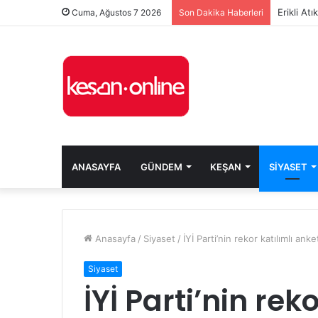
Erikli At
Cuma, Ağustos 7 2026
Son Dakika Haberleri
ANASAYFA
GÜNDEM
KEŞAN
SIYASET
Anasayfa
/
Siyaset
/
İYİ Parti’nin rekor katılımlı an
Siyaset
İYİ Parti’nin rek