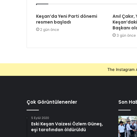
Keşan’da Yeni Parti dönemi
Anıl Çakır, 
resmen başladı
Keşan’daki
Başkanı ol
2 gün önce
3 gün önce
The Instagram A
Çok Görüntülenenler
Son Hab
5 Eylül 2020
Eski Keşan Vaizesi Özlem Güneş,
eşi tarafından öldürüldü