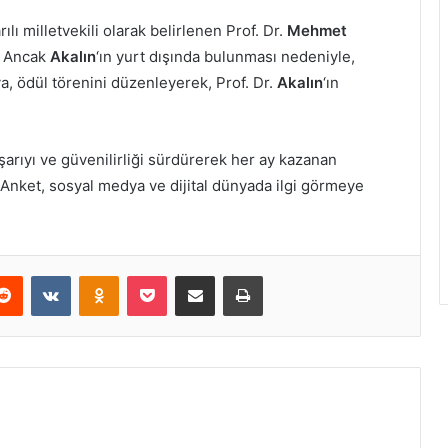
ı milletvekili olarak belirlenen Prof. Dr.
Mehmet
. Ancak
Akalın
‘ın yurt dışında bulunması nedeniyle,
, ödül törenini düzenleyerek, Prof. Dr.
Akalın
‘ın
arıyı ve güvenilirliği sürdürerek her ay kazanan
 Anket, sosyal medya ve dijital dünyada ilgi görmeye
erest
Reddit
VKontakte
Odnoklassniki
Pocket
E-Posta ile paylaş
Yazdır