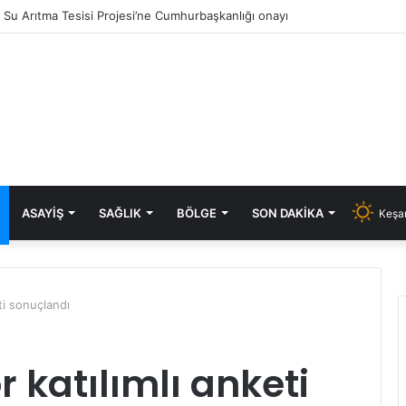
ık Su Arıtma Tesisi Projesi’ne Cumhurbaşkanlığı onayı
ASAYIŞ
SAĞLIK
BÖLGE
SON DAKIKA
Keşan
keti sonuçlandı
or katılımlı anketi