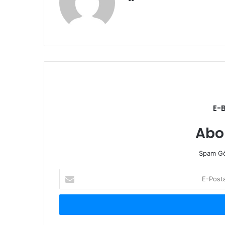
sitesi
E-
Abo
Spam Gö
E-
Posta
adresinizi
giriniz