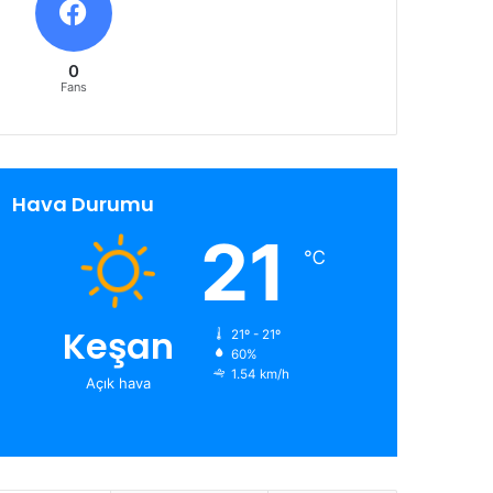
0
Fans
Hava Durumu
21
℃
Keşan
21º - 21º
60%
1.54 km/h
Açık hava