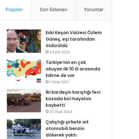
Popüler
Son Eklenen
Yorumlar
Eski Keşan Vaizesi Özlem
Güneş, eşi tarafından
öldürüldü
5 Eylül 2020
Türkiye’nin en çok
okuyan ilk 10 ili arasında
Edirne de var
7 Ocak 2021
İki kardeşin karıştığı feci
kazada biri hayatını
kaybetti
20 Ocak 2023
Çalıştığı şirkete ait
otomobili benzin
dökerek yaktı