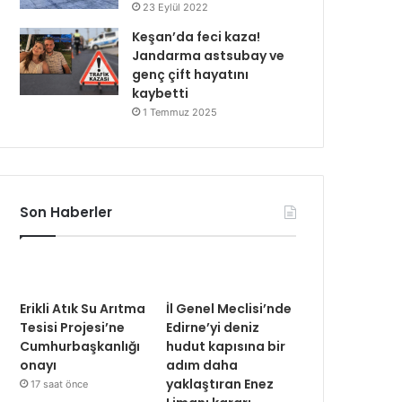
23 Eylül 2022
Keşan’da feci kaza!
Jandarma astsubay ve
genç çift hayatını
kaybetti
1 Temmuz 2025
Son Haberler
Erikli Atık Su Arıtma
İl Genel Meclisi’nde
Tesisi Projesi’ne
Edirne’yi deniz
Cumhurbaşkanlığı
hudut kapısına bir
onayı
adım daha
yaklaştıran Enez
17 saat önce