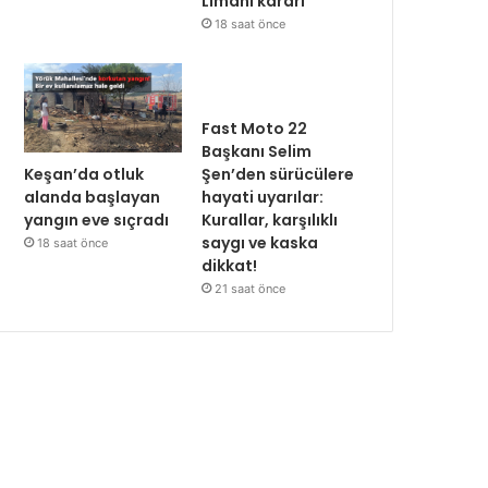
Limanı kararı
18 saat önce
Fast Moto 22
Başkanı Selim
Keşan’da otluk
Şen’den sürücülere
alanda başlayan
hayati uyarılar:
yangın eve sıçradı
Kurallar, karşılıklı
saygı ve kaska
18 saat önce
dikkat!
21 saat önce