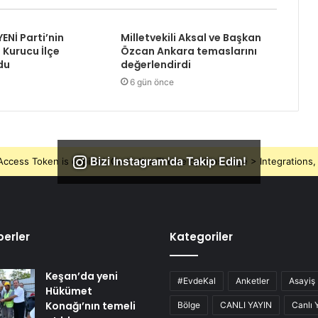
YENİ Parti’nin
Milletvekili Aksal ve Başkan
 Kurucu İlçe
Özcan Ankara temaslarını
du
değerlendirdi
6 gün önce
Bizi Instagram'da Takip Edin!
ccess Token is expired, Go to the Theme options page > Integrations, t
erler
Kategoriler
Keşan’da yeni
#EvdeKal
Anketler
Asayiş
Hükümet
Konağı’nın temeli
Bölge
CANLI YAYIN
Canlı 