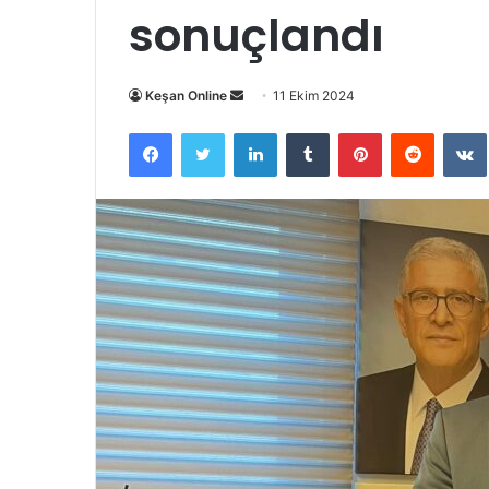
sonuçlandı
Bir
Keşan Online
11 Ekim 2024
e-
Facebook
Twitter
LinkedIn
Tumblr
Pinterest
Reddit
posta
göndermek