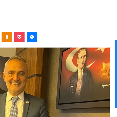
VKontakte
Odnoklassniki
Pocket
Messenger