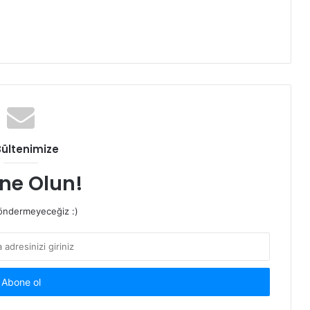
Bültenimize
ne Olun!
ndermeyeceğiz :)