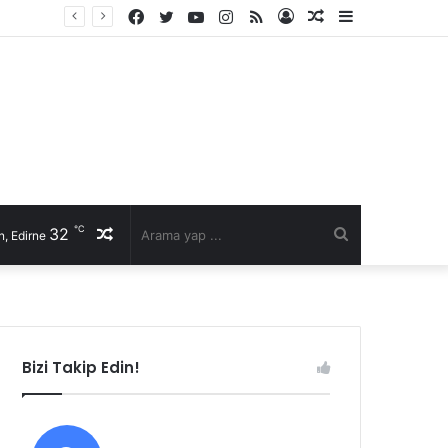
Facebook
Twitter
YouTube
Instagram
RSS
Kayıt
Rastgele
Kenar
Ol
Makale
Bölmesi
℃
32
Rastgele
Arama
, Edirne
Makale
yap
...
Bizi Takip Edin!