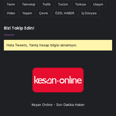
Tarım
Teknoloji
Trafik
Turizm
Türkiye
Ulaşım
Video
Yaşam
Çevre
ÖZEL HABER
İş Dünyası
Bizi Takip Edin!
Hata Tweets, Yanlış hesap bilgisi alınamıyor.
Keşan Online - Son Dakika Haber