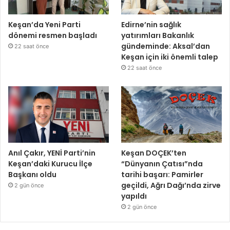
Keşan’da Yeni Parti
Edirne’nin sağlık
dönemi resmen başladı
yatırımları Bakanlık
gündeminde: Aksal’dan
22 saat önce
Keşan için iki önemli talep
22 saat önce
Anıl Çakır, YENİ Parti’nin
Keşan DOÇEK’ten
Keşan’daki Kurucu İlçe
“Dünyanın Çatısı”nda
Başkanı oldu
tarihi başarı: Pamirler
geçildi, Ağrı Dağı’nda zirve
2 gün önce
yapıldı
2 gün önce