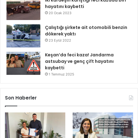
İki kardeşin karıştığı feci kazada biri
hayatını kaybetti
20 Ocak 2023
Çalıştığı şirkete ait otomobili benzin
dökerek yaktı
23 Eylül 2022
Keşan’da feci kaza! Jandarma
astsubay ve genç çift hayatını
kaybetti
1 Temmuz 2025
Son Haberler