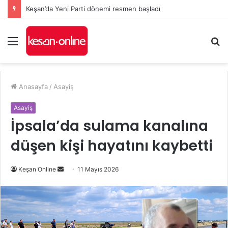
Keşan’da Yeni Parti dönemi resmen başladı
Menü
A
y
...
Anasayfa
/
Asayiş
Asayiş
İpsala’da sulama kanalına
düşen kişi hayatını kaybetti
Bir
Keşan Online
11 Mayıs 2026
e-
posta
göndermek