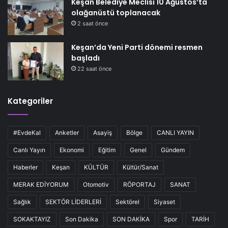
Keşan Belediye Meclisi 10 Ağustos’ta
olağanüstü toplanacak
2 saat önce
Keşan’da Yeni Parti dönemi resmen
başladı
22 saat önce
Kategoriler
#EvdeKal
Anketler
Asayiş
Bölge
CANLI YAYIN
Canlı Yayın
Ekonomi
Eğitim
Genel
Gündem
Haberler
Keşan
KÜLTÜR
Kültür/Sanat
MERAK EDİYORUM
Otomotiv
RÖPORTAJ
SANAT
Sağlık
SEKTÖR LİDERLERİ
Sektörel
Siyaset
SOKAKTAYIZ
Son Dakika
SON DAKİKA
Spor
TARİH