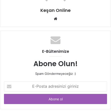
Keşan Online
Web
sitesi
E-Bültenimize
Abone Olun!
Spam Göndermeyeceğiz :)
E-
Posta
adresinizi
giriniz