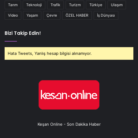
Tarım
Teknoloji
Trafik
Turizm
Türkiye
Ulaşım
Video
Yaşam
Çevre
ÖZEL HABER
İş Dünyası
Bizi Takip Edin!
Hata Tweets, Yanlış hesap bilgisi alınamıyor.
Keşan Online - Son Dakika Haber