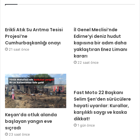
Erikli Atık Su Arıtma Tesisi
İl Genel Meclisi’nde
Projesi’ne
Edirne’yi deniz hudut
Cumhurbaşkanlığı onayı
kapısına bir adım daha
yaklaştıran Enez Limanı
21 saat önce
kararı
22 saat önce
Fast Moto 22 Başkanı
Selim Şen’den sürücülere
hayati uyarılar: Kurallar,
karşılıklı saygı ve kaska
Keşan’da otluk alanda
dikkat!
başlayan yangın eve
1 gün önce
sıçradı
23 saat önce