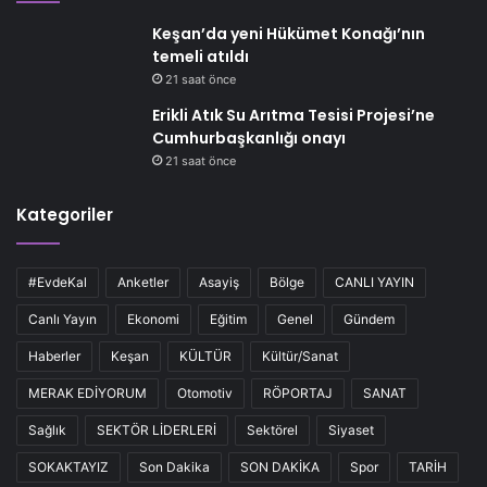
Keşan’da yeni Hükümet Konağı’nın
temeli atıldı
21 saat önce
Erikli Atık Su Arıtma Tesisi Projesi’ne
Cumhurbaşkanlığı onayı
21 saat önce
Kategoriler
#EvdeKal
Anketler
Asayiş
Bölge
CANLI YAYIN
Canlı Yayın
Ekonomi
Eğitim
Genel
Gündem
Haberler
Keşan
KÜLTÜR
Kültür/Sanat
MERAK EDİYORUM
Otomotiv
RÖPORTAJ
SANAT
Sağlık
SEKTÖR LİDERLERİ
Sektörel
Siyaset
SOKAKTAYIZ
Son Dakika
SON DAKİKA
Spor
TARİH