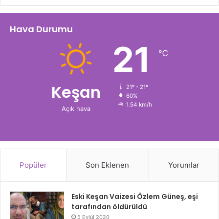
Hava Durumu
21
℃
Keşan
21º - 21º
60%
1.54 km/h
Açık hava
Popüler
Son Eklenen
Yorumlar
Eski Keşan Vaizesi Özlem Güneş, eşi
tarafından öldürüldü
5 Eylül 2020