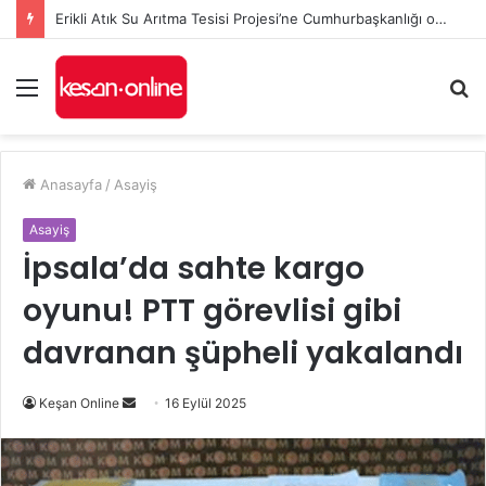
Erikli Atık Su Arıtma Tesisi Projesi’ne Cumhurbaşkanlığı onayı
Menü
A
y
...
Anasayfa
/
Asayiş
Asayiş
İpsala’da sahte kargo
oyunu! PTT görevlisi gibi
davranan şüpheli yakalandı
Bir
Keşan Online
16 Eylül 2025
e-
posta
göndermek