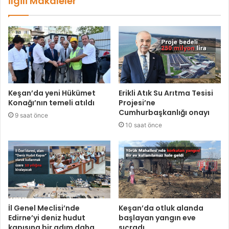
İlgili Makaleler
Keşan’da yeni Hükümet
Erikli Atık Su Arıtma Tesisi
Konağı’nın temeli atıldı
Projesi’ne
Cumhurbaşkanlığı onayı
9 saat önce
10 saat önce
İl Genel Meclisi’nde
Keşan’da otluk alanda
Edirne’yi deniz hudut
başlayan yangın eve
kapısına bir adım daha
sıçradı