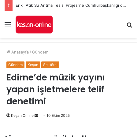
Erikli Atık Su Arıtma Tesisi Projesi’ne Cumhurbaşkanlığı onayı
Menü
A
y
...
Anasayfa
/
Gündem
Gündem
Keşan
Sektörel
Edirne’de müzik yayını
yapan işletmelere telif
denetimi
Bir
Keşan Online
10 Ekim 2025
e-
posta