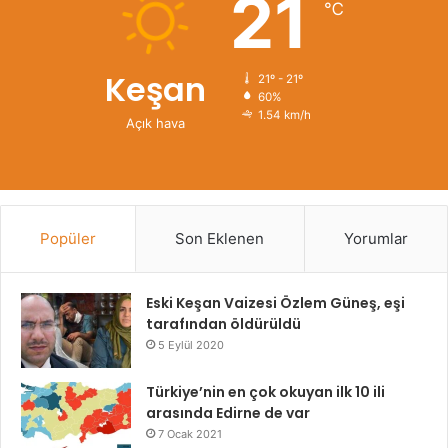
21
℃
Keşan
21º - 21º
60%
1.54 km/h
Açık hava
Popüler
Son Eklenen
Yorumlar
Eski Keşan Vaizesi Özlem Güneş, eşi
tarafından öldürüldü
5 Eylül 2020
Türkiye’nin en çok okuyan ilk 10 ili
arasında Edirne de var
7 Ocak 2021