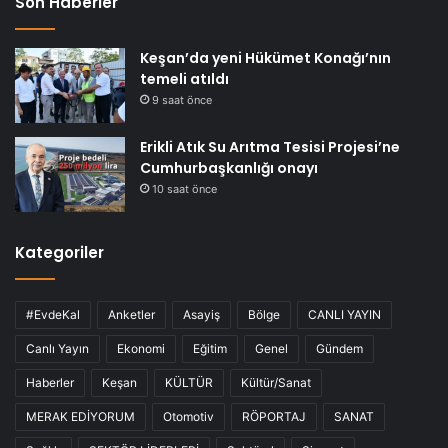
Son Haberler
Keşan’da yeni Hükümet Konağı’nın
temeli atıldı
9 saat önce
Erikli Atık Su Arıtma Tesisi Projesi’ne
Cumhurbaşkanlığı onayı
10 saat önce
Kategoriler
#EvdeKal
Anketler
Asayiş
Bölge
CANLI YAYIN
Canlı Yayın
Ekonomi
Eğitim
Genel
Gündem
Haberler
Keşan
KÜLTÜR
Kültür/Sanat
MERAK EDİYORUM
Otomotiv
RÖPORTAJ
SANAT