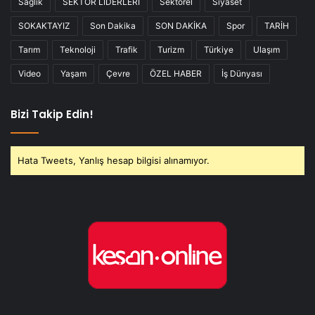
Sağlık
SEKTÖR LİDERLERİ
Sektörel
Siyaset
SOKAKTAYIZ
Son Dakika
SON DAKİKA
Spor
TARİH
Tarım
Teknoloji
Trafik
Turizm
Türkiye
Ulaşım
Video
Yaşam
Çevre
ÖZEL HABER
İş Dünyası
Bizi Takip Edin!
Hata Tweets, Yanlış hesap bilgisi alınamıyor.