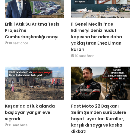
Erikli Atık Su Arıtma Tesisi
İl Genel Meclisi’nde
Projesi’ne
Edirne’yi deniz hudut
Cumhurbaşkanlığı onayı
kapısına bir adım daha
yaklaştıran Enez Limanı
10 saat önce
kararı
10 saat önce
Keşan’da otluk alanda
Fast Moto 22 Başkanı
başlayan yangın eve
Selim Şen’den sürücülere
sıçradı
hayati uyarılar: Kurallar,
karşılıklı saygı ve kaska
11 saat önce
dikkat!