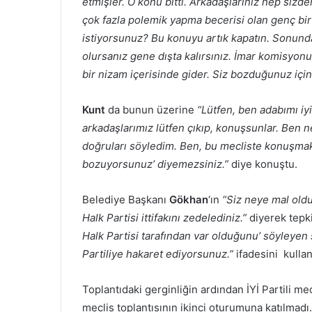
etmişler. O konu bitti. Arkadaşlarınız hep sizde
çok fazla polemik yapma becerisi olan genç bir
istiyorsunuz? Bu konuyu artık kapatın. Sonund
olursanız gene dışta kalırsınız. İmar komisyo
bir nizam içerisinde gider. Siz bozduğunuz için d
Kunt
da bunun üzerine
“Lütfen, ben adabımı iy
arkadaşlarımız lütfen çıkıp, konuşsunlar. Ben 
doğruları söyledim. Ben, bu mecliste konuşmak
bozuyorsunuz’ diyemezsiniz.”
diye konuştu.
Belediye Başkanı
Gökhan
‘ın
“Siz neye mal old
Halk Partisi ittifakını zedelediniz.”
diyerek tepk
Halk Partisi tarafından var olduğunu’ söyleyen
Partiliye hakaret ediyorsunuz.”
ifadesini kullan
Toplantıdaki gerginliğin ardından İYİ Partili me
meclis toplantısının ikinci oturumuna katılmadı.