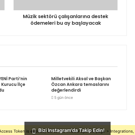
Müzik sektörü çalışanlarına destek
ödemeleri bu ay başlayacak
YENİ Parti’nin
Milletvekili Aksal ve Başkan
 Kurucu İlçe
Özcan Ankara temaslarını
du
değerlendirdi
5 gün önce
Bizi Instagram'da Takip Edin!
ccess Token is expired, Go to the Theme options page > Integrations, t