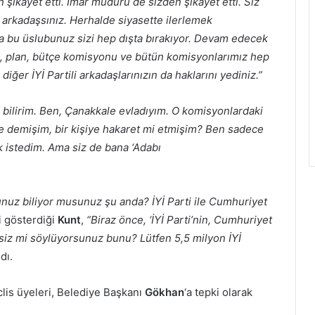
n şikayet etti. İmar müdürü de sizden şikayet etti. Siz
 arkadaşsınız. Herhalde siyasette ilerlemek
a bu üslubunuz sizi hep dışta bırakıyor. Devam edecek
nu, plan, bütçe komisyonu ve bütün komisyonlarımız hep
iğer İYİ Partili arkadaşlarınızın da haklarını yediniz.”
i bilirim. Ben, Çanakkale evladıyım. O komisyonlardaki
ne demişim, bir kişiye hakaret mi etmişim? Ben sadece
 istedim. Ama siz de bana ‘Adabı
unuz biliyor musunuz şu anda? İYİ Parti ile Cumhuriyet
i gösterdiği
Kunt
,
“Biraz önce, ‘İYİ Parti’nin, Cumhuriyet
 siz mi söylüyorsunuz bunu? Lütfen 5,5 milyon İYİ
dı.
clis üyeleri, Belediye Başkanı
Gökhan
‘a tepki olarak