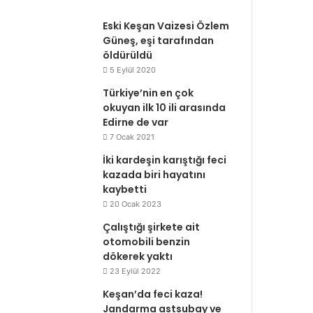
Eski Keşan Vaizesi Özlem
Güneş, eşi tarafından
öldürüldü
5 Eylül 2020
Türkiye’nin en çok
okuyan ilk 10 ili arasında
Edirne de var
7 Ocak 2021
İki kardeşin karıştığı feci
kazada biri hayatını
kaybetti
20 Ocak 2023
Çalıştığı şirkete ait
otomobili benzin
dökerek yaktı
23 Eylül 2022
Keşan’da feci kaza!
Jandarma astsubay ve