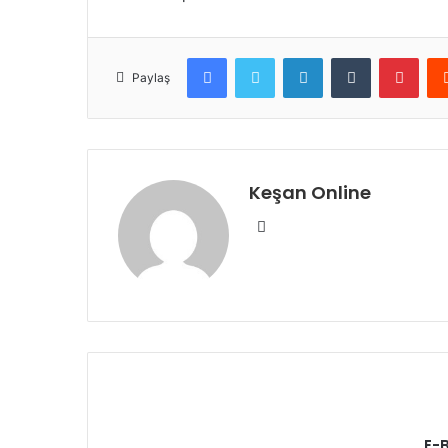
Facebook
Twitter
LinkedIn
Tumblr
Pint
Paylaş
Keşan Online
Web
sitesi
E-