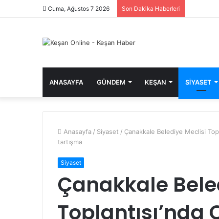
Cuma, Ağustos 7 2026
Son Dakika Haberleri
ANASAYFA
GÜNDEM
KEŞAN
SIYASET
Anasayfa
/
Siyaset
/
Çanakkale Belediye Meclisi Topla
tartışma
Siyaset
Çanakkale Beled
Toplantısı’nda C