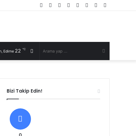
Facebook
Twitter
YouTube
Instagram
RSS
Kayıt
Rastgele
Kenar
Ol
Makale
Bölmesi
℃
22
Rastgele
Arama
, Edirne
Makale
yap
...
Bizi Takip Edin!
0