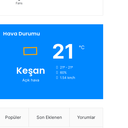
Fans
Hava Durumu
21
℃
Keşan
21º - 21º
60%
1.54 km/h
Açık hava
Popüler
Son Eklenen
Yorumlar