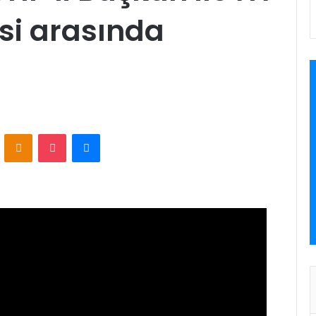
esi arasında
VKontakte
Odnoklassniki
Pocket
Messenger