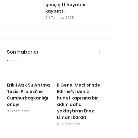
genç çift hayatını
kaybetti
1 Temmuz 2025
Son Haberler
Erikli Atık Su Arıtma
İl Genel Meclisi’nde
Tesisi Projesi’ne
Edirne’yi deniz
Cumhurbaşkanlığı
hudut kapısına bir
onayı
adım daha
yaklaştıran Enez
11 saat önce
Limanı kararı
12 saat önce