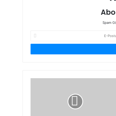
Abo
Spam Gö
E-
Posta
adresinizi
giriniz