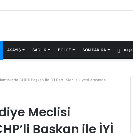
ASAYIŞ
SAĞLIK
BÖLGE
SON DAKIKA
Keşan
ntısı’nda CHP’li Başkan ile İYİ Parti Meclis Üyesi arasında
iye Meclisi
HP’li Başkan ile İYİ