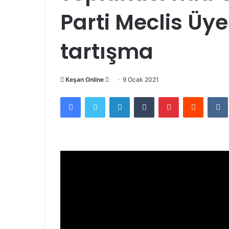
Parti Meclis Üy
tartışma
Bir
Keşan Online
9 Ocak 2021
e-
Facebook
Twitter
LinkedIn
Tumblr
Pinterest
Reddit
posta
göndermek