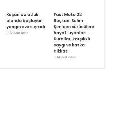
Keşan’da otluk
Fast Moto 22
alanda başlayan
Başkanı Selim
yangın eve sıçradı
Şen’den sürücülere
hayati uyarılar:
12 saat önce
Kurallar, karşılıklı
saygı ve kaska
dikkat!
14 saat önce