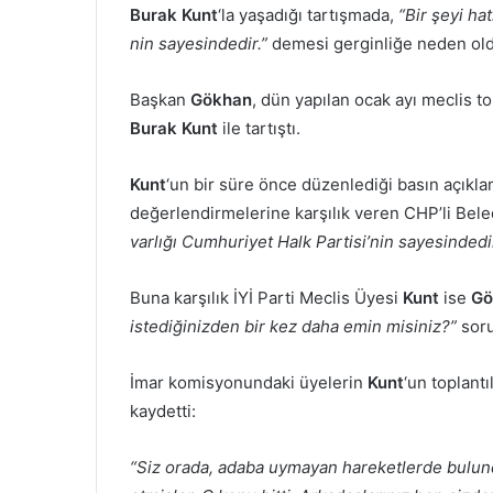
Burak Kunt
‘la yaşadığı tartışmada,
“Bir şeyi hat
nin sayesindedir.”
demesi gerginliğe neden ol
Başkan
Gökhan
, dün yapılan ocak ayı meclis t
Burak Kunt
ile tartıştı.
Kunt
‘un bir süre önce düzenlediği basın açıkla
değerlendirmelerine karşılık veren CHP’li Bel
varlığı Cumhuriyet Halk Partisi’nin sayesindedir
Buna karşılık İYİ Parti Meclis Üyesi
Kunt
ise
Gö
istediğinizden bir kez daha emin misiniz?”
soru
İmar komisyonundaki üyelerin
Kunt
‘un toplantı
kaydetti:
“Siz orada, adaba uymayan hareketlerde bulund