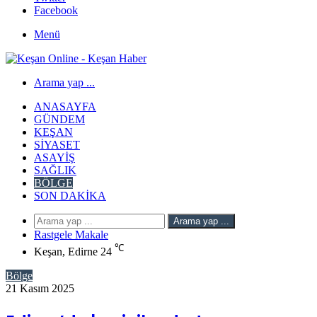
Facebook
Menü
Arama yap ...
ANASAYFA
GÜNDEM
KEŞAN
SIYASET
ASAYIŞ
SAĞLIK
BÖLGE
SON DAKIKA
Arama yap ...
Rastgele Makale
℃
Keşan, Edirne
24
Bölge
21 Kasım 2025