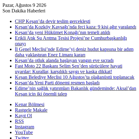
Pazar, Ağustos 9 2026
Son Dakika Haberleri
CHP Keşan’da devir teslim gerçekleşti
Keşan’da Kozköy Kavşağı’nda feci kaza: 9 kişi ağır yaralandı
Keşan’da yeni Hükümet Konağı’nın temeli atıldı
Erikli Atık Su Arıtma Tesisi Projesi’ne Cumhurbaşkanlığı
onayı
İl Genel Meclisi’nde Edirne’yi deniz hudut kapısına bir adım
daha yaklaştıran Enez Limanı kararı
Keşan’da otluk alanda başlayan yangın eve sıçradı
Fast Moto 22 Başkanı Selim Şen’den sürücülere hayati
uyarılar: Kurallar, karşılıklı saygı ve kaska dikkat!
Keşan Belediye Meclisi 10 Ağustos’ta olağanüstü toplanacak
Keşan’da Yeni Parti dönemi resmen başladı
Edirne’nin sağlık yatırımları Bakanlık gündeminde: Aksal’dan
Keşan için iki önemli talep
Kenar Bölmesi
Rastgele Makale
Kayıt Ol
RSS
Instagram
YouTube
Twitter