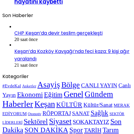
hayatını kaybetti
Son Haberler
CHP Keşan’da devir teslim gerçekleşti
20 saat önce
Keşan’da Kozköy Kavşağı’nda feci kaza: 9 kişi ağır
yaralandı
21 saat önce
Kategoriler
Asayiş
Bölge
CANLI YAYIN
Canlı
#EvdeKal
Anketler
Genel
Gündem
Ekonomi
Eğitim
Yayın
Haberler
Keşan
KÜLTÜR
Kültür/Sanat
MERAK
Sağlık
RÖPORTAJ
SANAT
EDİYORUM
SEKTÖR
Otomotiv
Siyaset
Sektörel
Son
SOKAKTAYIZ
LİDERLERİ
Dakika
SON DAKİKA
Spor
Tarım
TARİH