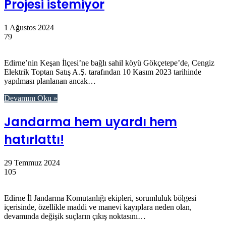
Projesi istemiyor
1 Ağustos 2024
79
Edirne’nin Keşan İlçesi’ne bağlı sahil köyü Gökçetepe’de, Cengiz
Elektrik Toptan Satış A.Ş. tarafından 10 Kasım 2023 tarihinde
yapılması planlanan ancak…
Devamını Oku »
Jandarma hem uyardı hem
hatırlattı!
29 Temmuz 2024
105
Edirne İl Jandarma Komutanlığı ekipleri, sorumluluk bölgesi
içerisinde, özellikle maddi ve manevi kayıplara neden olan,
devamında değişik suçların çıkış noktasını…