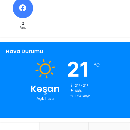
0
Fans
Hava Durumu
21
℃
Keşan
21º - 21º
60%
1.54 km/h
Açık hava