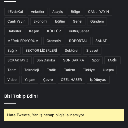
#EvdeKal
Anketler
Asayiş
Bölge
CANLI YAYIN
Canlı Yayın
Ekonomi
Eğitim
Genel
Gündem
Haberler
Keşan
KÜLTÜR
Kültür/Sanat
MERAK EDİYORUM
Otomotiv
RÖPORTAJ
SANAT
Sağlık
SEKTÖR LİDERLERİ
Sektörel
Siyaset
SOKAKTAYIZ
Son Dakika
SON DAKİKA
Spor
TARİH
Tarım
Teknoloji
Trafik
Turizm
Türkiye
Ulaşım
Video
Yaşam
Çevre
ÖZEL HABER
İş Dünyası
Bizi Takip Edin!
Hata Tweets, Yanlış hesap bilgisi alınamıyor.