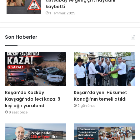
astsubay ve genç çift hayatını
kaybetti
1 Temmuz 2025
Son Haberler
Keşan’da Kozköy
Keşan’da yeni Hükümet
Kavşağı’nda feci kaza: 9
Konağı’nın temeli atıldı
kişi ağır yaralandı
2 gün önce
6 saat önce