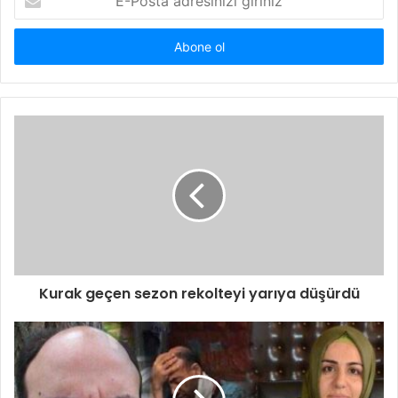
Posta
adresinizi
giriniz
Kurak geçen sezon rekolteyi yarıya düşürdü