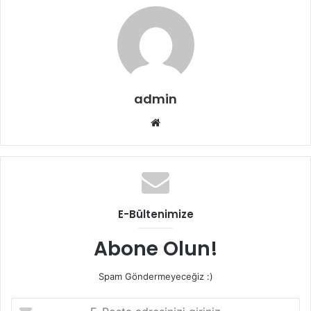
admin
Web
sitesi
E-Bültenimize
Abone Olun!
Spam Göndermeyeceğiz :)
E-