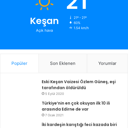
21
Keşan
21º - 21º
60%
1.54 km/h
Açık hava
Popüler
Son Eklenen
Yorumlar
Eski Keşan Vaizesi Özlem Güneş, eşi
tarafından öldürüldü
5 Eylül 2020
Türkiye’nin en çok okuyan ilk 10 ili
arasında Edirne de var
7 Ocak 2021
İki kardeşin karıştığı feci kazada biri