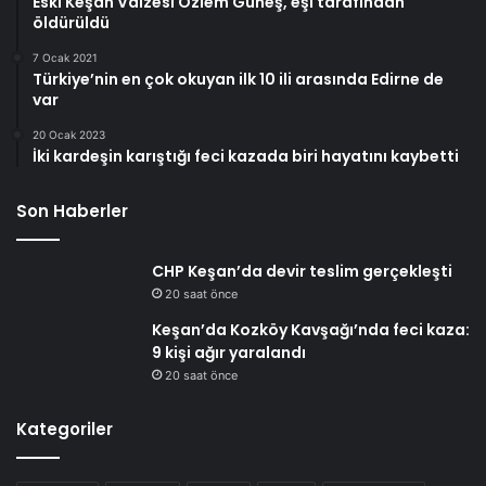
Eski Keşan Vaizesi Özlem Güneş, eşi tarafından
öldürüldü
7 Ocak 2021
Türkiye’nin en çok okuyan ilk 10 ili arasında Edirne de
var
20 Ocak 2023
İki kardeşin karıştığı feci kazada biri hayatını kaybetti
Son Haberler
CHP Keşan’da devir teslim gerçekleşti
20 saat önce
Keşan’da Kozköy Kavşağı’nda feci kaza:
9 kişi ağır yaralandı
20 saat önce
Kategoriler