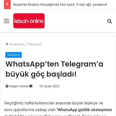
Keşan’da Kozköy Kavşağı’nda feci kaza: 9 kişi ağır yaralandı
Menü
A
y
...
Anasayfa
/
Teknoloji
Teknoloji
WhatsApp’ten Telegram’a
büyük göç başladı!
Bir
Keşan Online
10 Ocak 2021
e-
posta
Geçtiğimiz hafta kullanıcılar arasında büyük tepkiye ve
göndermek
soru işaretlerine sebep olan
‘WhatsApp gizlilik sözleşmesi