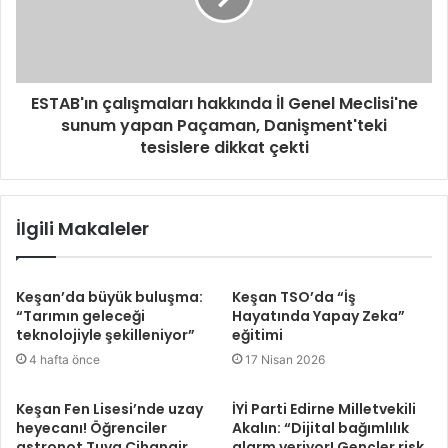
ESTAB'ın çalışmaları hakkında İl Genel Meclisi'ne
sunum yapan Paçaman, Danişment'teki
tesislere dikkat çekti
İlgili Makaleler
Keşan’da büyük buluşma:
Keşan TSO’da “İş
“Tarımın geleceği
Hayatında Yapay Zeka”
teknolojiyle şekilleniyor”
eğitimi
4 hafta önce
17 Nisan 2026
Keşan Fen Lisesi’nde uzay
İYİ Parti Edirne Milletvekili
heyecanı! Öğrenciler
Akalın: “Dijital bağımlılık
astronot Tuva Cihangir
alarm veriyor! Gençler risk