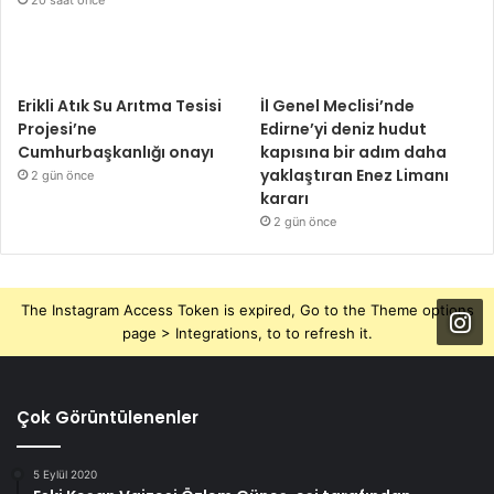
Erikli Atık Su Arıtma Tesisi
İl Genel Meclisi’nde
Projesi’ne
Edirne’yi deniz hudut
Cumhurbaşkanlığı onayı
kapısına bir adım daha
yaklaştıran Enez Limanı
2 gün önce
kararı
2 gün önce
The Instagram Access Token is expired, Go to the Theme options
page > Integrations, to to refresh it.
Çok Görüntülenenler
5 Eylül 2020