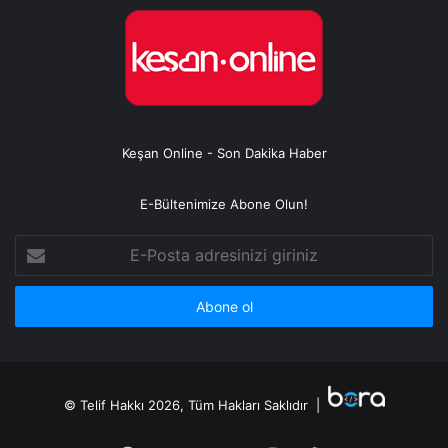
Keşan Online - Son Dakika Haber
E-Bültenimize Abone Olun!
E-
Posta
adresinizi
giriniz
© Telif Hakkı 2026, Tüm Hakları Saklıdır |