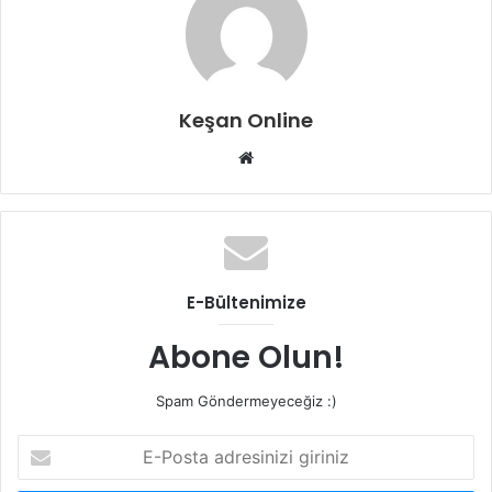
Keşan Online
Web
sitesi
E-Bültenimize
Abone Olun!
Spam Göndermeyeceğiz :)
E-
Posta
adresinizi