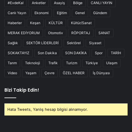
#EvdeKal
Anketler
Asayiş
Bölge
CANLI YAYIN
Canlı Yayın
Ekonomi
Eğitim
Genel
Gündem
Haberler
Keşan
KÜLTÜR
Kültür/Sanat
MERAK EDİYORUM
Otomotiv
RÖPORTAJ
SANAT
Sağlık
SEKTÖR LİDERLERİ
Sektörel
Siyaset
SOKAKTAYIZ
Son Dakika
SON DAKİKA
Spor
TARİH
Tarım
Teknoloji
Trafik
Turizm
Türkiye
Ulaşım
Video
Yaşam
Çevre
ÖZEL HABER
İş Dünyası
Bizi Takip Edin!
Hata Tweets, Yanlış hesap bilgisi alınamıyor.