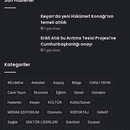
Son Haberler
Keşan’da yeni Hükümet Konağı’nın
temeli atıldı
1 gün önce
Erikli Atık Su Arıtma Tesisi Projesi’ne
Cumhurbaşkanlığı onayı
1 gün önce
Kategoriler
#EvdeKal
Anketler
Asayiş
Bölge
CANLI YAYIN
Canlı Yayın
Ekonomi
Eğitim
Genel
Gündem
Haberler
Keşan
KÜLTÜR
Kültür/Sanat
MERAK EDİYORUM
Otomotiv
RÖPORTAJ
SANAT
Sağlık
SEKTÖR LİDERLERİ
Sektörel
Siyaset