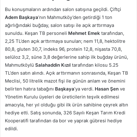
Bu konuşmaların ardından salon satışına geçildi. Çiftçi
Adem Başkaya
’nın Mahmutköy’den getirdiği 1 ton
ağırlığındaki buğday, salon satışı ile açık arttırmaya
sunuldu. Keşan TB personeli
Mehmet Emek
tarafından,
2,25 TL’den açık arttırmaya sunulan; nem 11,8, hektolitre
80,8, gluten 30,7, indeks 96, protein 12,8, nişasta 70,8,
selüloz 3,2, süne 3,8 değerlerine sahip ilk buğday ürünü,
Mahmutköylü
Salahaddin
Kızıl
tarafından kilosu 5.25
TL’den satın alındı. Açık arttırmanın sonrasında, Keşan TB
Meclisi, 50 litrelik mazot fişi ile günün anlam ve önemini
belirten hatıra tabağını
Başkaya
’ya verdi.
Hasan Şen
ve
Yönetim Kurulu üyeleri de üreticilerin teşvik edilmesi
amacıyla, her yıl olduğu gibi ilk ürün sahibine çeyrek altın
hediye etti. Satış sonunda, 326 Sayılı Keşan Tarım Kredi
Kooperatifi tarafından da bor ve yaprak gübresi hediye
edildi.