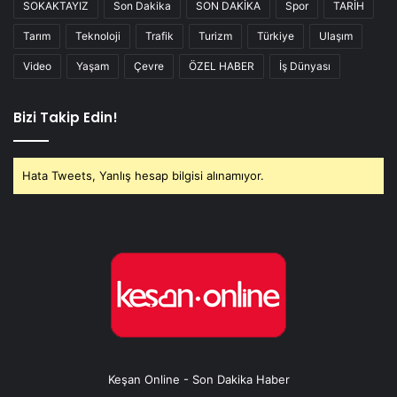
SOKAKTAYIZ
Son Dakika
SON DAKİKA
Spor
TARİH
Tarım
Teknoloji
Trafik
Turizm
Türkiye
Ulaşım
Video
Yaşam
Çevre
ÖZEL HABER
İş Dünyası
Bizi Takip Edin!
Hata Tweets, Yanlış hesap bilgisi alınamıyor.
Keşan Online - Son Dakika Haber