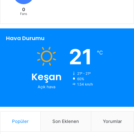
0
Fans
Hava Durumu
21
℃
Keşan
21º - 21º
60%
1.54 km/h
Açık hava
Popüler
Son Eklenen
Yorumlar