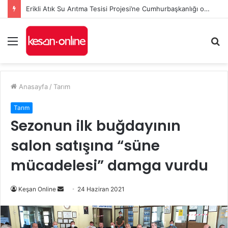
Erikli Atık Su Arıtma Tesisi Projesi’ne Cumhurbaşkanlığı onayı
Menü
A
y
...
Anasayfa
/
Tarım
Tarım
Sezonun ilk buğdayının
salon satışına “süne
mücadelesi” damga vurdu
Bir
Keşan Online
24 Haziran 2021
e-
posta
göndermek