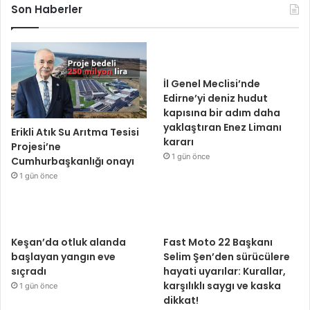
Son Haberler
İl Genel Meclisi’nde
Edirne’yi deniz hudut
kapısına bir adım daha
yaklaştıran Enez Limanı
Erikli Atık Su Arıtma Tesisi
kararı
Projesi’ne
1 gün önce
Cumhurbaşkanlığı onayı
1 gün önce
Keşan’da otluk alanda
Fast Moto 22 Başkanı
başlayan yangın eve
Selim Şen’den sürücülere
sıçradı
hayati uyarılar: Kurallar,
karşılıklı saygı ve kaska
1 gün önce
dikkat!