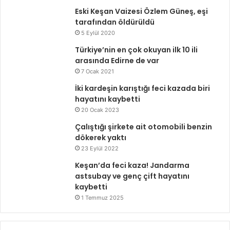
Eski Keşan Vaizesi Özlem Güneş, eşi
tarafından öldürüldü
5 Eylül 2020
Türkiye’nin en çok okuyan ilk 10 ili
arasında Edirne de var
7 Ocak 2021
İki kardeşin karıştığı feci kazada biri
hayatını kaybetti
20 Ocak 2023
Çalıştığı şirkete ait otomobili benzin
dökerek yaktı
23 Eylül 2022
Keşan’da feci kaza! Jandarma
astsubay ve genç çift hayatını
kaybetti
1 Temmuz 2025