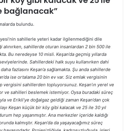
r köy gibi kalacak ve 25 ile
ere bağlanacak”
malarda bulundu.
’nin sahillerle yeteri kadar ilgilenmediğini dile
i alınırken, sahillerde oturan insanlardan 2 bin 500 ile
akta. Bu neredeyse 10 misli. Keşan’da geçmiş yıllarda
ra seviyelerinde. Sahillerdeki halk suyu kullanırken dahi
k daha fazlasını Keşan’a sağlamakta. Şu anda sahillerde
n’da ise ortalama 20 bin ev var. Siz emlak vergisinin
öp vergisini sahillerden topluyorsunuz. Keşan’ın yerel ve
or ve sahilleri beslemek istemiyor. Oysa buradaki süreç
yla ve Erikli’ye doğalgaz geldiği zaman Keşan’dan çok
yı Keşan küçük bir köy gibi kalacak ve 25 ile 30 yıl
 durum hep yaşanmıştır. Ana merkezler içeride kaldığı
orunda kalmıştır. Keşan’da da yaşayacağımız süreç
 havasındadır. Projesizliğiyle, kadrosuzluğuyla, işleri