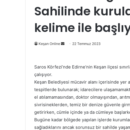
Sahilinde kurul
kelime ile başlı
Bir
Keşan Online
22 Temmuz 2023
e-
posta
göndermek
Saros Körfezi’nde Edirne’nin Keşan ilçesi sınırl
çalışıyor.
Keşan Belediyesi mücavir alanı içerisinde yer a
tespitlerde bulunarak; idarecilere ulaşamamakt
el atılamamasından, doktor olmayışından, arıtma
sivrisineklerden, temiz bir denize güvenle gir
getirirken, cümle içinde ya da cümleye başlark
Bugüne kadar bölgede yapılan işlerde kurumları
sağladıklarını ancak sorunsuz bir sahilde ya