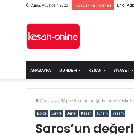
Erikli At
Cuma, Ağustos 7 2026
Son Dakika Haberleri
ANASAYFA
GÜNDEM
KEŞAN
SIYASET
Anasayfa
/
Bölge
/
Saros’un değerlerinden Yayla Sah
Bölge
Çevre
Genel
Keşan
Turizm
Yaşam
Saros’un değer