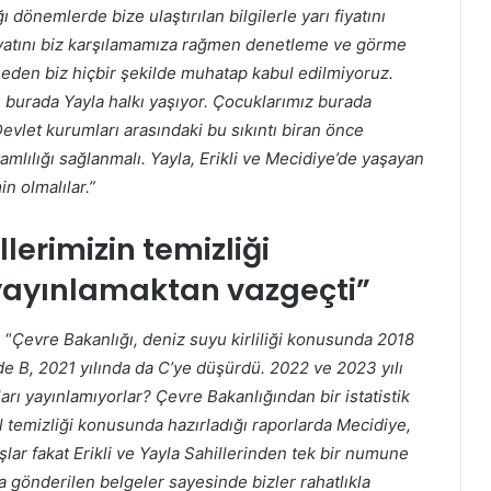
 dönemlerde bize ulaştırılan bilgilerle yarı fiyatını
ı fiyatını biz karşılamamıza rağmen denetleme ve görme
den biz hiçbir şekilde muhatap kabul edilmiyoruz.
ü burada Yayla halkı yaşıyor. Çocuklarımız burada
Devlet kurumları arasındaki bu sıkıntı biran önce
amlılığı sağlanmalı. Yayla, Erikli ve Mecidiye’de yaşayan
n olmalılar.”
lerimizin temizliği
yayınlamaktan vazgeçti”
: “
Çevre Bakanlığı, deniz suyu kirliliği konusunda 2018
’de B, 2021 yılında da C’ye düşürdü. 2022 ve 2023 yılı
arı yayınlamıyorlar? Çevre Bakanlığından bir istatistik
il temizliği konusunda hazırladığı raporlarda Mecidiye,
şlar fakat Erikli ve Yayla Sahillerinden tek bir numune
a gönderilen belgeler sayesinde bizler rahatlıkla