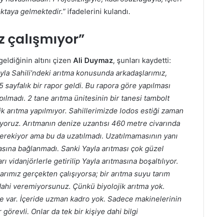
ktaya gelmektedir.”
ifadelerini kulandı.
z çalışmıyor”
eldiğinin altını çizen
Ali Duymaz
, şunları kaydetti:
ayla Sahili’ndeki arıtma konusunda arkadaşlarımız,
5 sayfalık bir rapor geldi. Bu rapora göre yapılması
ılmadı. 2 tane arıtma ünitesinin bir tanesi tambolt
k arıtma yapılmıyor. Sahillerimizde lodos estiği zaman
liyoruz. Arıtmanın denize uzantısı 460 metre civarında
gerekiyor ama bu da uzatılmadı. Uzatılmamasının yanı
tmasına bağlanmadı. Sanki Yayla arıtması çok güzel
ı vidanjörlerle getirilip Yayla arıtmasına boşaltılıyor.
arımız gerçekten çalışıyorsa; bir arıtma suyu tarım
 dahi veremiyorsunuz. Çünkü biyolojik arıtma yok.
 de var. İçeride uzman kadro yok. Sadece makinelerinin
örevli. Onlar da tek bir kişiye dahi bilgi