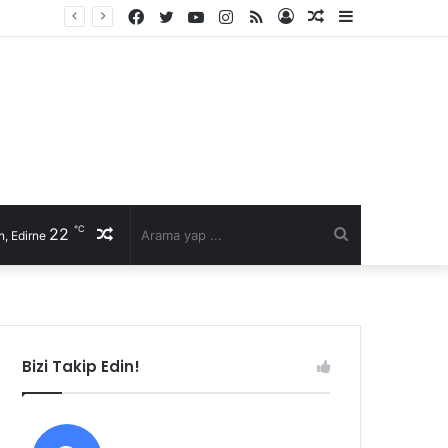
Facebook
Twitter
YouTube
Instagram
RSS
Kayıt
Rastgele
Kenar
Ol
Makale
Bölmesi
℃
22
Rastgele
Arama
, Edirne
Makale
yap
...
Bizi Takip Edin!