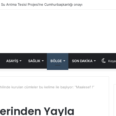
ık Su Arıtma Tesisi Projesi’ne Cumhurbaşkanlığı onayı
ASAYIŞ
SAĞLIK
BÖLGE
SON DAKIKA
Keşan
ilinde kurulan cümleler bu kelime ile başlıyor: “Maalesef !”
lerinden Yayla