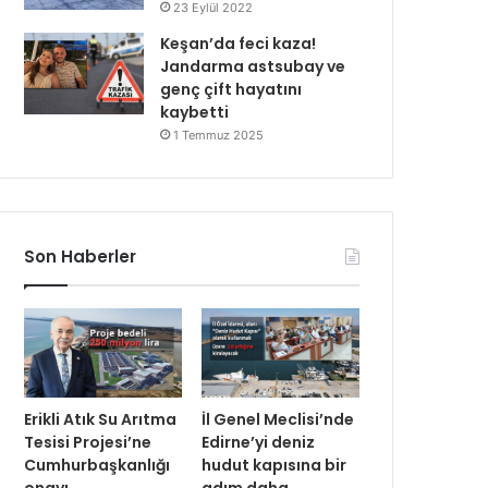
23 Eylül 2022
Keşan’da feci kaza!
Jandarma astsubay ve
genç çift hayatını
kaybetti
1 Temmuz 2025
Son Haberler
Erikli Atık Su Arıtma
İl Genel Meclisi’nde
Tesisi Projesi’ne
Edirne’yi deniz
Cumhurbaşkanlığı
hudut kapısına bir
onayı
adım daha