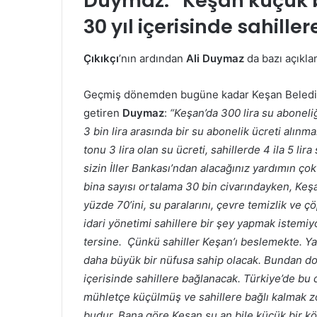
Duymaz:
“Keşan küçük bi
30 yıl içerisinde sahill
Çıkıkçı
’nın ardından
Ali Duymaz
da bazı açıkla
Geçmiş dönemden bugüne kadar Keşan Belediyesi
getiren
Duymaz
:
“Keşan’da 300 lira su aboneliğ
3 bin lira arasında bir su abonelik ücreti alınm
tonu 3 lira olan su ücreti, sahillerde 4 ila 5 li
sizin İller Bankası’ndan alacağınız yardımın ço
bina sayısı ortalama 30 bin civarındayken, Keşa
yüzde 70’ini, su paralarını, çevre temizlik ve ç
idari yönetimi sahillere bir şey yapmak istemiy
tersine. Çünkü sahiller Keşan’ı beslemekte. Ya
daha büyük bir nüfusa sahip olacak. Bundan dola
içerisinde sahillere bağlanacak. Türkiye’de bu
mühletçe küçülmüş ve sahillere bağlı kalmak z
budur. Bana göre Keşan şu an bile küçük bir köy