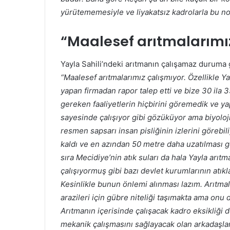
yürütememesiyle ve liyakatsız kadrolarla bu no
“Maalesef arıtmalarımı
Yayla Sahili’ndeki arıtmanın çalışamaz duruma g
“Maalesef arıtmalarımız çalışmıyor. Özellikle Y
yapan firmadan rapor talep etti ve bize 30 ila 3
gereken faaliyetlerin hiçbirini göremedik ve yap
sayesinde çalışıyor gibi gözüküyor ama biyoloji
resmen sapsarı insan pisliğinin izlerini görebi
kaldı ve en azından 50 metre daha uzatılması 
sıra Mecidiye’nin atık suları da hala Yayla arı
çalışıyormuş gibi bazı devlet kurumlarının atıklar
Kesinlikle bunun önlemi alınması lazım. Arıtmal
arazileri için gübre niteliği taşımakta ama onu
Arıtmanın içerisinde çalışacak kadro eksikliği
mekanik çalışmasını sağlayacak olan arkadaşlar g