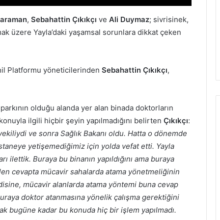
Karaman
,
Sebahattin Çıkıkçı
ve
Ali Duymaz
; sivrisinek,
olmak üzere Yayla’daki yaşamsal sorunlara dikkat çeken
hil Platformu yöneticilerinden
Sebahattin Çıkıkçı
,
 parkının olduğu alanda yer alan binada doktorların
uyla ilgili hiçbir şeyin yapılmadığını belirten
Çıkıkçı
:
kiliydi ve sonra Sağlık Bakanı oldu. Hatta o dönemde
aneye yetişemediğimiz için yolda vefat etti. Yayla
ı ilettik. Buraya bu binanın yapıldığını ama buraya
rilen cevapta mücavir sahalarda atama yönetmeliğinin
disine, mücavir alanlarda atama yöntemi buna cevap
aya doktor atanmasına yönelik çalışma gerektiğini
ak bugüne kadar bu konuda hiç bir işlem yapılmadı.