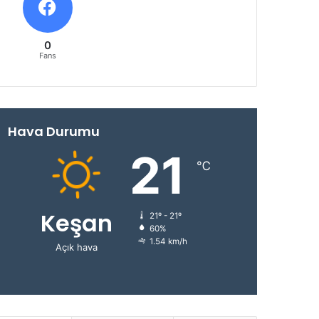
0
Fans
Hava Durumu
21
℃
Keşan
21º - 21º
60%
1.54 km/h
Açık hava