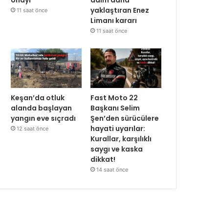
yaklaştıran Enez
11 saat önce
Limanı kararı
11 saat önce
Keşan’da otluk
Fast Moto 22
alanda başlayan
Başkanı Selim
yangın eve sıçradı
Şen’den sürücülere
hayati uyarılar:
12 saat önce
Kurallar, karşılıklı
saygı ve kaska
dikkat!
14 saat önce