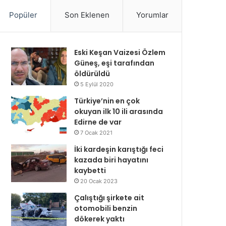
Popüler
Son Eklenen
Yorumlar
Eski Keşan Vaizesi Özlem
Güneş, eşi tarafından
öldürüldü
5 Eylül 2020
Türkiye’nin en çok
okuyan ilk 10 ili arasında
Edirne de var
7 Ocak 2021
İki kardeşin karıştığı feci
kazada biri hayatını
kaybetti
20 Ocak 2023
Çalıştığı şirkete ait
otomobili benzin
dökerek yaktı