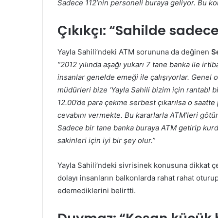
Sadece 112’nin personeli buraya geliyor. Bu kon
Çıkıkçı:
“Sahilde sadece
Yayla Sahili’ndeki ATM sorununa da değinen
S
“2012 yılında aşağı yukarı 7 tane banka ile irti
insanlar genelde emeği ile çalışıyorlar. Genel 
müdürleri bize ‘Yayla Sahili bizim için rantabl 
12.00’de para çekme serbest çıkarılsa o saatte 
cevabını vermekte. Bu kararlarla ATM’leri götür
Sadece bir tane banka buraya ATM getirip kurd
sakinleri için iyi bir şey olur.”
Yayla Sahili’ndeki sivrisinek konusuna dikkat 
dolayı insanların balkonlarda rahat rahat oturu
edemediklerini belirtti.