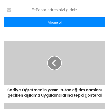
E-
Posta
adresinizi
giriniz
Sadiye Öğretmen'in yasını tutan eğitim camiası
geciken aşılama uygulamalarına tepki gösterdi