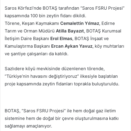
posta
Saros Körfezi’nde BOTAŞ tarafından “Saros FSRU Projesi”
göndermek
kapsamında 100 bin zeytin fidanı dikildi.
Törene, Keşan Kaymakamı
Cemalettin Yılmaz
, Edirne
Tarım ve Orman Müdürü
Atilla Bayazıt
, BOTAŞ Kurumsal
İletişim Daire Başkanı
Erol Elmas
, BOTAŞ İnşaat ve
Kamulaştırma Başkanı
Ercan Aykan Yavuz
, köy muhtarları
ve şantiye çalışanları da katıldı.
Sazlıdere köyü mevkisinde düzenlenen törende,
“Türkiye’nin havasını değiştiriyoruz” ilkesiyle başlatılan
proje kapsamında zeytin fidanları toprakla buluşturuldu.
BOTAŞ, “Saros FSRU Projesi” ile hem doğal gaz iletim
sistemine hem de doğal bir çevre oluşturulmasına katkı
sağlamayı amaçlanıyor.