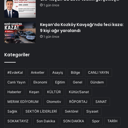
1 gün önce
Keşan’da Kozköy Kavşağı’nda feci kaza:
9 kişi ağır yaralandı
1 gün önce
Kategoriler
#EvdeKal
Anketler
Asayiş
Bölge
CANLI YAYIN
Canlı Yayın
Ekonomi
Eğitim
Genel
Gündem
Haberler
Keşan
KÜLTÜR
Kültür/Sanat
MERAK EDİYORUM
Otomotiv
RÖPORTAJ
SANAT
Sağlık
SEKTÖR LİDERLERİ
Sektörel
Siyaset
SOKAKTAYIZ
Son Dakika
SON DAKİKA
Spor
TARİH