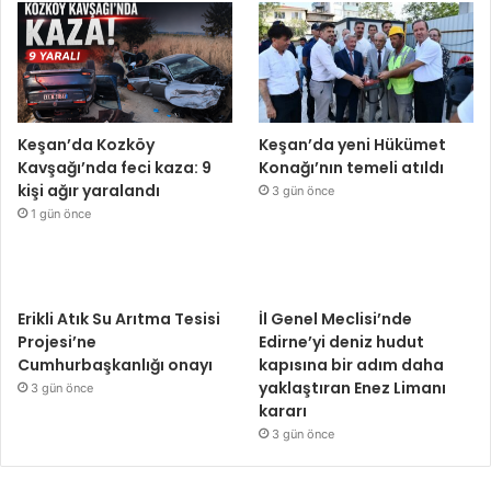
Keşan’da Kozköy
Keşan’da yeni Hükümet
Kavşağı’nda feci kaza: 9
Konağı’nın temeli atıldı
kişi ağır yaralandı
3 gün önce
1 gün önce
Erikli Atık Su Arıtma Tesisi
İl Genel Meclisi’nde
Projesi’ne
Edirne’yi deniz hudut
Cumhurbaşkanlığı onayı
kapısına bir adım daha
yaklaştıran Enez Limanı
3 gün önce
kararı
3 gün önce