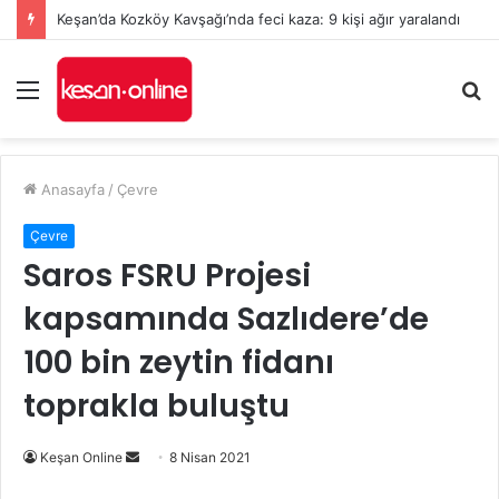
Keşan’da Kozköy Kavşağı’nda feci kaza: 9 kişi ağır yaralandı
Menü
A
y
...
Anasayfa
/
Çevre
Çevre
Saros FSRU Projesi
kapsamında Sazlıdere’de
100 bin zeytin fidanı
toprakla buluştu
Bir
Keşan Online
8 Nisan 2021
e-