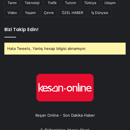
Tarım
Teknoloji
Trafik
Turizm
Türkiye
Ulaşım
Video
Yaşam
Çevre
ÖZEL HABER
İş Dünyası
Bizi Takip Edin!
Hata Tweets, Yanlış hesap bilgisi alınamıyor.
Keşan Online - Son Dakika Haber
E-Bültenimize Abone Olun!