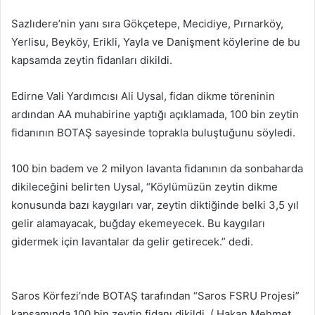
Sazlıdere’nin yanı sıra Gökçetepe, Mecidiye, Pırnarköy,
Yerlisu, Beyköy, Erikli, Yayla ve Danişment köylerine de bu
kapsamda zeytin fidanları dikildi.
Edirne Vali Yardımcısı Ali Uysal, fidan dikme töreninin
ardından AA muhabirine yaptığı açıklamada, 100 bin zeytin
fidanının BOTAŞ sayesinde toprakla buluştuğunu söyledi.
100 bin badem ve 2 milyon lavanta fidanının da sonbaharda
dikileceğini belirten Uysal, “Köylümüzün zeytin dikme
konusunda bazı kaygıları var, zeytin diktiğinde belki 3,5 yıl
gelir alamayacak, buğday ekemeyecek. Bu kaygıları
gidermek için lavantalar da gelir getirecek.” dedi.
Saros Körfezi’nde BOTAŞ tarafından “Saros FSRU Projesi”
kapsamında 100 bin zeytin fidanı dikildi. ( Hakan Mehmet