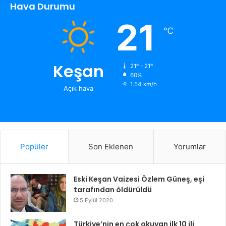
Hava Durumu
21
℃
Keşan
21º - 21º
60%
1.54 km/h
Açık hava
Popüler
Son Eklenen
Yorumlar
Eski Keşan Vaizesi Özlem Güneş, eşi
tarafından öldürüldü
5 Eylül 2020
Türkiye’nin en çok okuyan ilk 10 ili