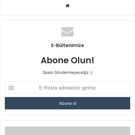
Web
sitesi
E-Bültenimize
Abone Olun!
Spam Göndermeyeceğiz :)
E-
Posta
adresinizi
giriniz