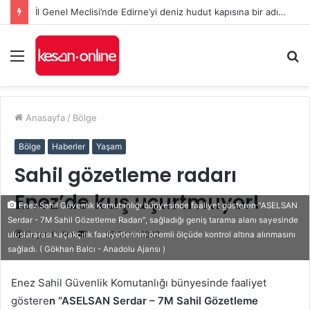
İl Genel Meclisi’nde Edirne’yi deniz hudut kapısına bir adım daha yaklaştıran Enez Limanı kararı
Menü
A
y
...
Anasayfa
/
Bölge
Bölge
Haberler
Yaşam
Sahil gözetleme radarı
Enez’de kuş uçurtmuyor!
Enez Sahil Güvenlik Komutanlığı bünyesinde faaliyet gösteren "ASELSAN
Serdar - 7M Sahil Gözetleme Radarı", sağladığı geniş tarama alanı sayesinde
Bir
Keşan Online
25 Ocak 2022
uluslararası kaçakçılık faaliyetlerinin önemli ölçüde kontrol altına alınmasını
sağladı. ( Gökhan Balcı - Anadolu Ajansı )
e-
posta
Enez Sahil Güvenlik Komutanlığı bünyesinde faaliyet
göndermek
göstere
n “ASELSAN Serdar – 7M Sahil Gözetleme