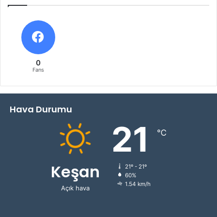
0
Fans
Hava Durumu
21
℃
Keşan
21º - 21º
60%
1.54 km/h
Açık hava