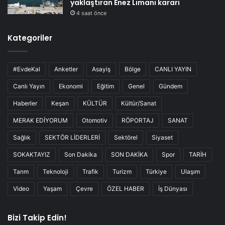
yaklaştıran Enez Limanı kararı
4 saat önce
Kategoriler
#EvdeKal
Anketler
Asayiş
Bölge
CANLI YAYIN
Canlı Yayın
Ekonomi
Eğitim
Genel
Gündem
Haberler
Keşan
KÜLTÜR
Kültür/Sanat
MERAK EDİYORUM
Otomotiv
RÖPORTAJ
SANAT
Sağlık
SEKTÖR LİDERLERİ
Sektörel
Siyaset
SOKAKTAYIZ
Son Dakika
SON DAKİKA
Spor
TARİH
Tarım
Teknoloji
Trafik
Turizm
Türkiye
Ulaşım
Video
Yaşam
Çevre
ÖZEL HABER
İş Dünyası
Bizi Takip Edin!