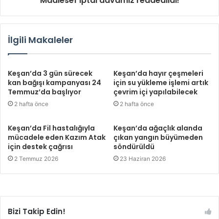
"Maalesef iptal davamız reddedildi!"
İlgili Makaleler
Keşan’da 3 gün sürecek
Keşan’da hayır çeşmeleri
kan bağışı kampanyası 24
için su yükleme işlemi artık
Temmuz’da başlıyor
çevrim içi yapılabilecek
2 hafta önce
2 hafta önce
Keşan’da Fil hastalığıyla
Keşan’da ağaçlık alanda
mücadele eden Kazım Atak
çıkan yangın büyümeden
için destek çağrısı
söndürüldü
2 Temmuz 2026
23 Haziran 2026
Bizi Takip Edin!