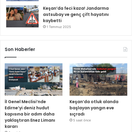
Keşan’da feci kaza! Jandarma
astsubay ve genç çift hayatını
kaybetti
1 Temmuz 2025
Son Haberler
İl Genel Meclisi’nde
Keşan’da otluk alanda
Edirne’yi deniz hudut
başlayan yangın eve
kapısına bir adım daha
sıçradı
yaklaştıran Enez Limanı
5 saat önce
kararı