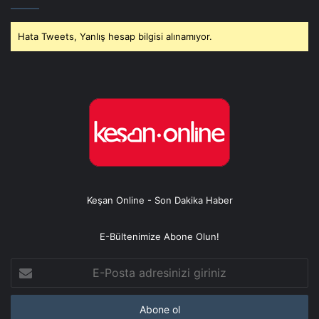
Hata Tweets, Yanlış hesap bilgisi alınamıyor.
Keşan Online - Son Dakika Haber
E-Bültenimize Abone Olun!
E-
Posta
adresinizi
giriniz