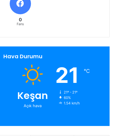
0
Fans
Hava Durumu
21
℃
Keşan
21º - 21º
60%
1.54 km/h
Açık hava