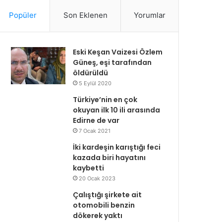
Popüler
Son Eklenen
Yorumlar
Eski Keşan Vaizesi Özlem
Güneş, eşi tarafından
öldürüldü
5 Eylül 2020
Türkiye’nin en çok
okuyan ilk 10 ili arasında
Edirne de var
7 Ocak 2021
İki kardeşin karıştığı feci
kazada biri hayatını
kaybetti
20 Ocak 2023
Çalıştığı şirkete ait
otomobili benzin
dökerek yaktı