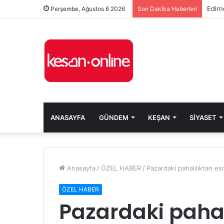
Edirn
Perşembe, Ağustos 6 2026
Son Dakika Haberleri
ANASAYFA
GÜNDEM
KEŞAN
SIYASET
Anasayfa
/
ÖZEL HABER
/
Pazardaki pahalılıktan es
ÖZEL HABER
Pazardaki pahal