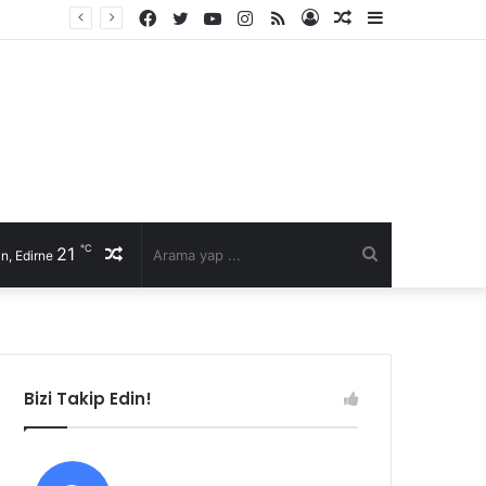
Facebook
Twitter
YouTube
Instagram
RSS
Kayıt
Rastgele
Kenar
li talep
Ol
Makale
Bölmesi
℃
21
Rastgele
Arama
n, Edirne
Makale
yap
...
Bizi Takip Edin!