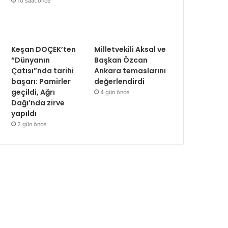
10 saat önce
Keşan DOÇEK’ten
Milletvekili Aksal ve
“Dünyanın
Başkan Özcan
Çatısı”nda tarihi
Ankara temaslarını
başarı: Pamirler
değerlendirdi
geçildi, Ağrı
4 gün önce
Dağı’nda zirve
yapıldı
2 gün önce