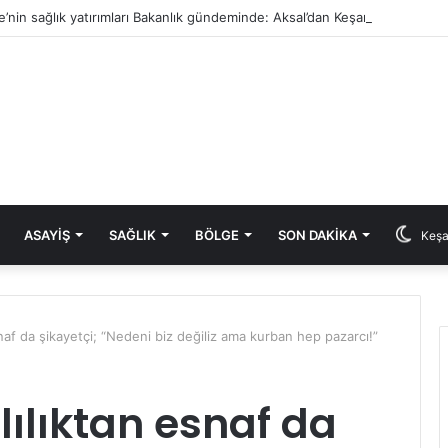
e’nin sağlık yatırımları Bakanlık gündeminde: Aksal’dan Keşan için iki önem
ASAYIŞ
SAĞLIK
BÖLGE
SON DAKIKA
Keşa
naf da şikayetçi; “Nedeni biz değiliz ama kurban hep pazarcı!”
ılıktan esnaf da