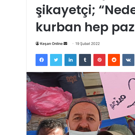
şikayetçi; “Nede
kurban hep paz
Bir
Keşan Online
19 Şubat 2022
e-
Facebook
Twitter
LinkedIn
Tumblr
Pinterest
Reddit
posta
göndermek