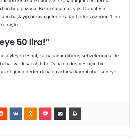
afların kısa süre içinde 3’e katlandığını belirterek
“Kurban hep pazarcı. Bizim suçumuz yok. Domatesin
inden başlayıp buraya gelene kadar herkes üzerine 1 lira
e konuştu.
ye 50 lira!”
ı söyleyen esnaf, karnabahar gibi kış sebzelerinin artık
bahar vardı sabah bitti. Daha da düşmesi için bir
mazot gibi giderler daha da artarsa karnabahar seneye
erest
Reddit
VKontakte
Odnoklassniki
Pocket
E-Posta ile paylaş
Yazdır