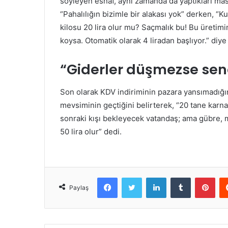
söyleyen esnaf, aynı zamanda da yaptıkları masr
“Pahalılığın bizimle bir alakası yok” derken, 
kilosu 20 lira olur mu? Saçmalık bu! Bu üretim
koysa. Otomatik olarak 4 liradan başlıyor.” diy
“Giderler düşmezse sene
Son olarak KDV indiriminin pazara yansımadığın
mevsiminin geçtiğini belirterek, “20 tane karna
sonraki kışı bekleyecek vatandaş; ama gübre, 
50 lira olur” dedi.
Facebook
Twitter
LinkedIn
Tumblr
Pint
Paylaş