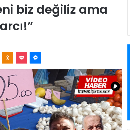
ni biz değiliz ama
arcı!”
VKontakte
Odnoklassniki
Pocket
Messenger