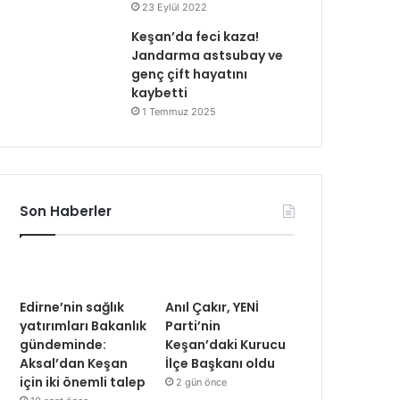
23 Eylül 2022
Keşan’da feci kaza!
Jandarma astsubay ve
genç çift hayatını
kaybetti
1 Temmuz 2025
Son Haberler
Edirne’nin sağlık
Anıl Çakır, YENİ
yatırımları Bakanlık
Parti’nin
gündeminde:
Keşan’daki Kurucu
Aksal’dan Keşan
İlçe Başkanı oldu
için iki önemli talep
2 gün önce