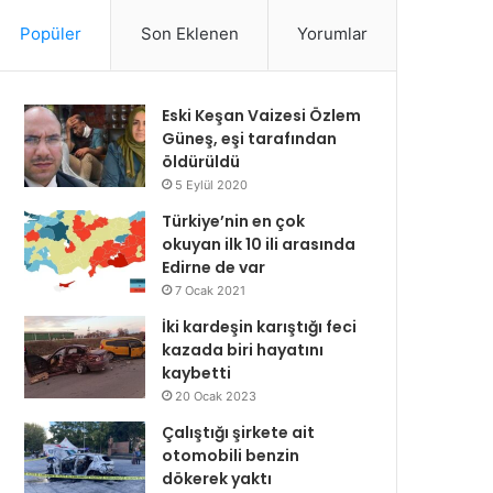
Popüler
Son Eklenen
Yorumlar
Eski Keşan Vaizesi Özlem
Güneş, eşi tarafından
öldürüldü
5 Eylül 2020
Türkiye’nin en çok
okuyan ilk 10 ili arasında
Edirne de var
7 Ocak 2021
İki kardeşin karıştığı feci
kazada biri hayatını
kaybetti
20 Ocak 2023
Çalıştığı şirkete ait
otomobili benzin
dökerek yaktı