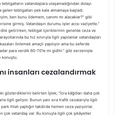
en tebligatların vatandaşlara ulaşamadığından dolayı
a gelen tebligatları pek kale almamaya başladı.
yim, ben bunu ödemem, canımı mı alacaklar?” gibi
risine girmiş. Vatandaşın durumu işler acısı vaziyette.”
dile getirirken, tebligat içeriklerinin genelde ceza ve
ayollarında bu hız sınırıyla ilgili yapılanlar vatandaşları
 kazaları önlemek amaçlı yapılıyor ama bu seferde
dar para verdik 60-70’le mi gidilir.” gibi serzenişte
de konuştu.
ı insanları cezalandırmak
i gösterdiklerini belirten İşlek; “İcra kâğıtları daha çok
 ilgili geliyor. Bunun yanı sıra trafik cezalarıyla ilgili
 park ihlali yaptığın takdirde hemen ceza yazıyorlar.
yen çok vatandaş var. Bu konuyla ilgili çok şikâyetler