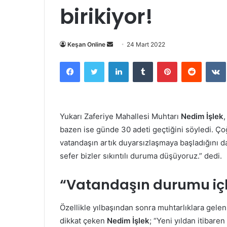
birikiyor!
Bir
Keşan Online
24 Mart 2022
e-
Facebook
Twitter
LinkedIn
Tumblr
Pinterest
Reddit
posta
göndermek
Yukarı Zaferiye Mahallesi Muhtarı
Nedim İşlek
,
bazen ise günde 30 adeti geçtiğini söyledi. Ço
vatandaşın artık duyarsızlaşmaya başladığını da 
sefer bizler sıkıntılı duruma düşüyoruz.” dedi.
“Vatandaşın durumu içl
Özellikle yılbaşından sonra muhtarlıklara gelen
dikkat çeken
Nedim İşlek
; “Yeni yıldan itibare