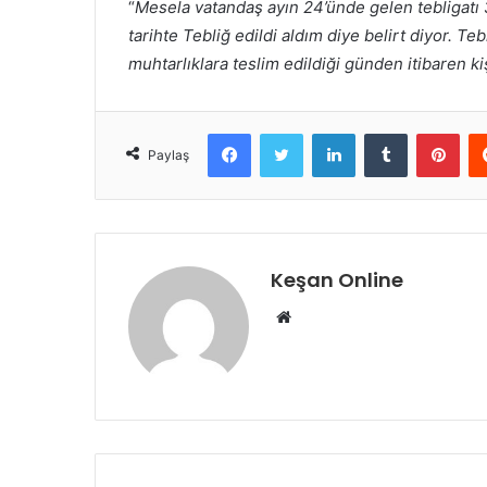
“
Mesela vatandaş ayın 24’ünde gelen tebligatı 
tarihte Tebliğ edildi aldım diye belirt diyor. T
muhtarlıklara teslim edildiği günden itibaren kiş
Facebook
Twitter
LinkedIn
Tumblr
Pint
Paylaş
Keşan Online
Web
sitesi