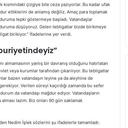
 kısmındaki çizgiye bile ceza yazıyorlar. Bu kadar ufak
ur ettiklerini de anlamış değiliz. Amaç para toplamak
 duruma tepki göstermeye başladı. Vatandaşlar
ılı duruma düşüyoruz. Gelen tebligatlar bizde birikmeye
at birikiyor.” İfadelerine yer verdi.
uriyetindeyiz”
nı almamasının yanlış bir davranış olduğunu hatırlatan
evlet veya kurumlar tarafından çıkarılıyor. Bu tebligatlar
nlar bazen vatandaşın leyine ya da aleyhine de
erekiyor. Verilen süreyi kaçırdığı zamanda bu sefer
 durum da vatandaşı mağdur ediyor. Vatandaşların
a alması lazım. Biz onları 90 gün saklamak
eden Nedim İşlek sözlerini şu ifadelerle tamamladı: