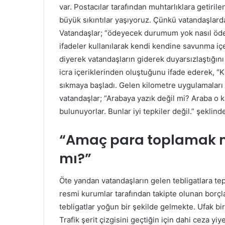
var. Postacılar tarafından muhtarlıklara getiril
büyük sıkıntılar yaşıyoruz. Çünkü vatandaşlard
Vatandaşlar; “ödeyecek durumum yok nasıl öde
ifadeler kullanılarak kendi kendine savunma içe
diyerek vatandaşların giderek duyarsızlaştığını 
icra içeriklerinden oluştuğunu ifade ederek, “Kar
sıkmaya başladı. Gelen kilometre uygulamaları
vatandaşlar; “Arabaya yazık değil mi? Araba o ka
bulunuyorlar. Bunlar iyi tepkiler değil.” şeklin
“Amaç para toplamak m
mı?”
Öte yandan vatandaşların gelen tebligatlara tepk
resmi kurumlar tarafından takipte olunan borçlarla
tebligatlar yoğun bir şekilde gelmekte. Ufak bir
Trafik şerit çizgisini geçtiğin için dahi ceza yi