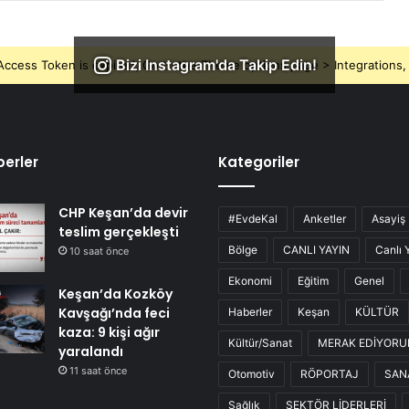
Bizi Instagram'da Takip Edin!
ccess Token is expired, Go to the Theme options page > Integrations, t
erler
Kategoriler
CHP Keşan’da devir
#EvdeKal
Anketler
Asayiş
teslim gerçekleşti
Bölge
CANLI YAYIN
Canlı 
10 saat önce
Ekonomi
Eğitim
Genel
Keşan’da Kozköy
Kavşağı’nda feci
Haberler
Keşan
KÜLTÜR
kaza: 9 kişi ağır
Kültür/Sanat
MERAK EDİYOR
yaralandı
11 saat önce
Otomotiv
RÖPORTAJ
SAN
Sağlık
SEKTÖR LİDERLERİ