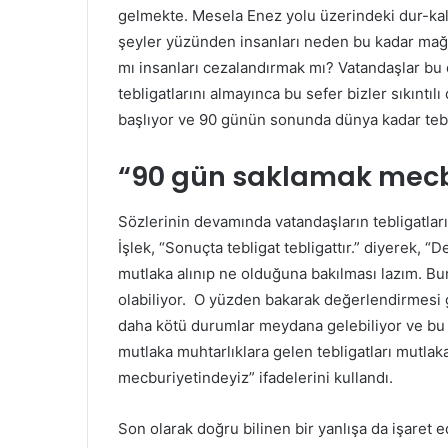
gelmekte. Mesela Enez yolu üzerindeki dur-kalk
şeyler yüzünden insanları neden bu kadar mağd
mı insanları cezalandırmak mı? Vatandaşlar bu
tebligatlarını almayınca bu sefer bizler sıkınt
başlıyor ve 90 günün sonunda dünya kadar teblig
“90 gün saklamak mecb
Sözlerinin devamında vatandaşların tebligatları
İşlek, “Sonuçta tebligat tebligattır.” diyerek, “D
mutlaka alınıp ne olduğuna bakılması lazım. Bu
olabiliyor. O yüzden bakarak değerlendirmesi g
daha kötü durumlar meydana gelebiliyor ve bu
mutlaka muhtarlıklara gelen tebligatları mutlak
mecburiyetindeyiz” ifadelerini kullandı.
Son olarak doğru bilinen bir yanlışa da işaret 