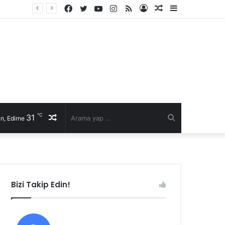
Facebook
Twitter
YouTube
Instagram
RSS
Kayıt
Rastgele
Kenar
Ol
Makale
Bölmesi
℃
31
Rastgele
Arama
n, Edirne
Makale
yap
...
Bizi Takip Edin!