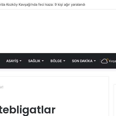
’da Kozköy Kavşağı’nda feci kaza: 9 kişi ağır yaralandı
ASAYIŞ
SAĞLIK
BÖLGE
SON DAKIKA
Keşa
or!
tebligatlar