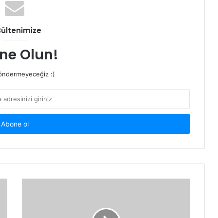
Bültenimize
ne Olun!
ndermeyeceğiz :)