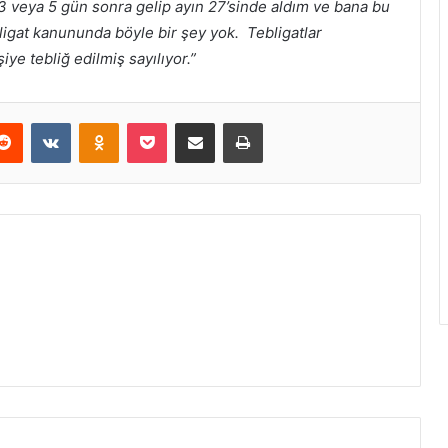
3 veya 5 gün sonra gelip ayın 27’sinde aldım ve bana bu
ebligat kanununda böyle bir şey yok. Tebligatlar
iye tebliğ edilmiş sayılıyor.”
erest
Reddit
VKontakte
Odnoklassniki
Pocket
E-Posta ile paylaş
Yazdır