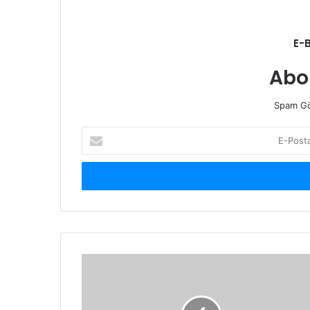
E-
Abo
Spam Gö
E-
Posta
adresinizi
giriniz