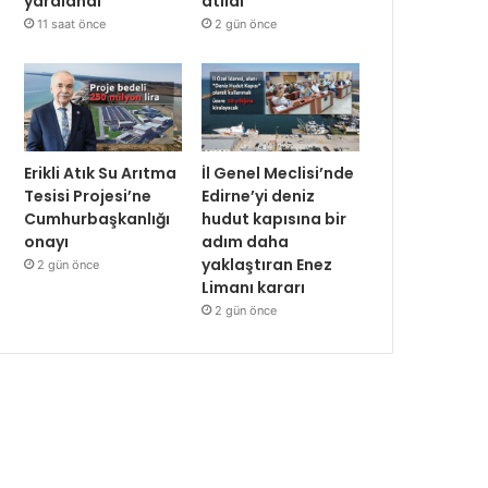
yaralandı
atıldı
11 saat önce
2 gün önce
Erikli Atık Su Arıtma
İl Genel Meclisi’nde
Tesisi Projesi’ne
Edirne’yi deniz
Cumhurbaşkanlığı
hudut kapısına bir
onayı
adım daha
yaklaştıran Enez
2 gün önce
Limanı kararı
2 gün önce