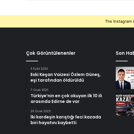
The Instagram A
Çok Görüntülenenler
Son Hab
5 Eylül 2020
Eski Keşan Vaizesi Özlem Güneş,
eşi tarafından öldürüldü
7 Ocak 2021
Türkiye’nin en çok okuyan ilk 10 ili
arasında Edirne de var
20 Ocak 2023
İki kardeşin karıştığı feci kazada
biri hayatını kaybetti