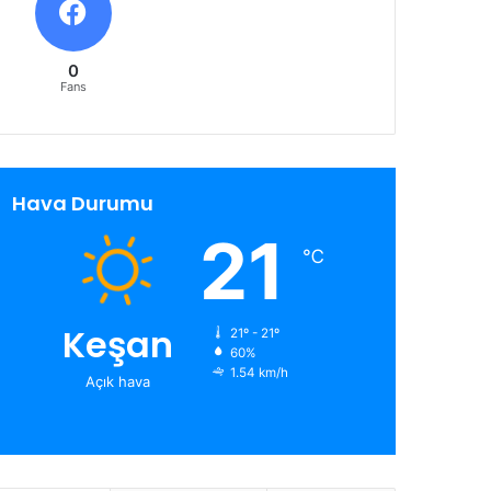
0
Fans
Hava Durumu
21
℃
Keşan
21º - 21º
60%
1.54 km/h
Açık hava