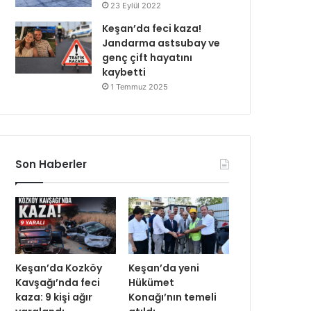
23 Eylül 2022
Keşan’da feci kaza!
Jandarma astsubay ve
genç çift hayatını
kaybetti
1 Temmuz 2025
Son Haberler
Keşan’da Kozköy
Keşan’da yeni
Kavşağı’nda feci
Hükümet
kaza: 9 kişi ağır
Konağı’nın temeli