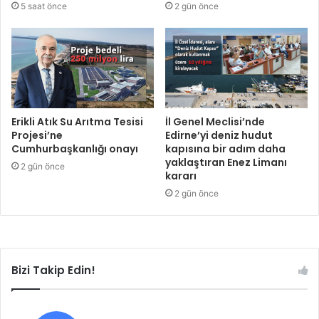
5 saat önce
2 gün önce
Erikli Atık Su Arıtma Tesisi
İl Genel Meclisi’nde
Projesi’ne
Edirne’yi deniz hudut
Cumhurbaşkanlığı onayı
kapısına bir adım daha
yaklaştıran Enez Limanı
2 gün önce
kararı
2 gün önce
Bizi Takip Edin!