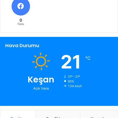
0
Fans
Hava Durumu
21
℃
Keşan
21º - 21º
60%
1.54 km/h
Açık hava