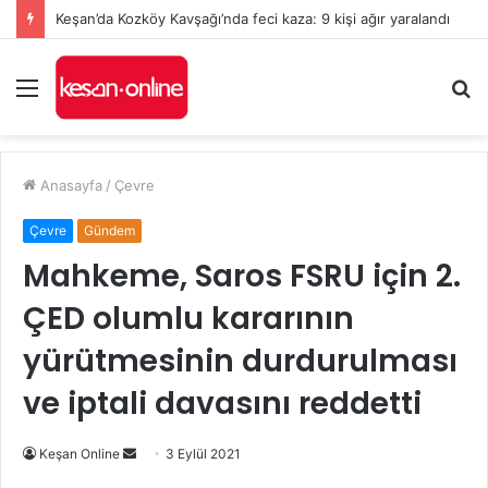
Keşan’da Kozköy Kavşağı’nda feci kaza: 9 kişi ağır yaralandı
Menü
A
y
...
Anasayfa
/
Çevre
Çevre
Gündem
Mahkeme, Saros FSRU için 2.
ÇED olumlu kararının
yürütmesinin durdurulması
ve iptali davasını reddetti
Bir
Keşan Online
3 Eylül 2021
e-