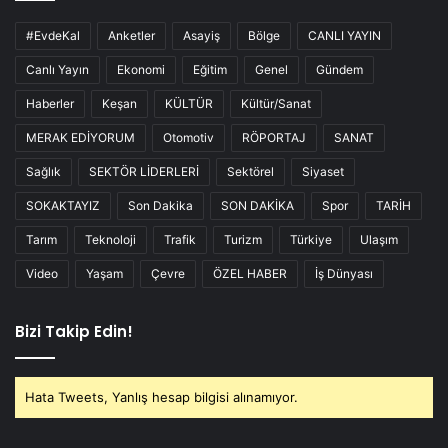
#EvdeKal
Anketler
Asayiş
Bölge
CANLI YAYIN
Canlı Yayın
Ekonomi
Eğitim
Genel
Gündem
Haberler
Keşan
KÜLTÜR
Kültür/Sanat
MERAK EDİYORUM
Otomotiv
RÖPORTAJ
SANAT
Sağlık
SEKTÖR LİDERLERİ
Sektörel
Siyaset
SOKAKTAYIZ
Son Dakika
SON DAKİKA
Spor
TARİH
Tarım
Teknoloji
Trafik
Turizm
Türkiye
Ulaşım
Video
Yaşam
Çevre
ÖZEL HABER
İş Dünyası
Bizi Takip Edin!
Hata Tweets, Yanlış hesap bilgisi alınamıyor.