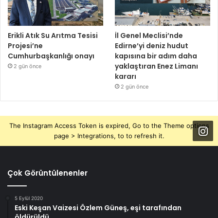
Erikli Atık Su Arıtma Tesisi
İl Genel Meclisi’nde
Projesi’ne
Edirne’yi deniz hudut
Cumhurbaşkanlığı onayı
kapısına bir adım daha
yaklaştıran Enez Limanı
2 gün önce
kararı
2 gün önce
The Instagram Access Token is expired, Go to the Theme options
page > Integrations, to to refresh it.
Çok Görüntülenenler
5 Eylül 2020
Eski Keşan Vaizesi Özlem Güneş, eşi tarafından
öldürüldü