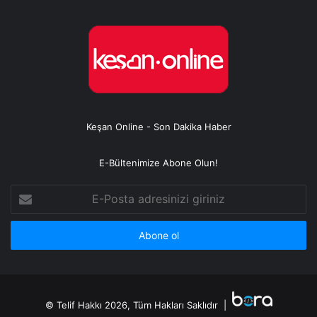
Keşan Online - Son Dakika Haber
E-Bültenimize Abone Olun!
E-
Posta
adresinizi
giriniz
© Telif Hakkı 2026, Tüm Hakları Saklıdır |