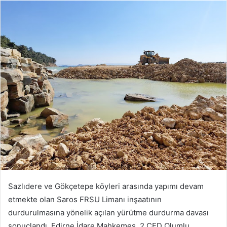
posta
göndermek
Sazlıdere ve Gökçetepe köyleri arasında yapımı devam
etmekte olan Saros FRSU Limanı inşaatının
durdurulmasına yönelik açılan yürütme durdurma davası
sonuçlandı. Edirne İdare Mahkemes, 2.ÇED Olumlu