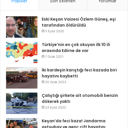
Popüler
Son Eklenen
Yorumlar
Eski Keşan Vaizesi Özlem Güneş, eşi
tarafından öldürüldü
5 Eylül 2020
Türkiye’nin en çok okuyan ilk 10 ili
arasında Edirne de var
7 Ocak 2021
İki kardeşin karıştığı feci kazada biri
hayatını kaybetti
20 Ocak 2023
Çalıştığı şirkete ait otomobili benzin
dökerek yaktı
23 Eylül 2022
Keşan’da feci kaza! Jandarma
astsubay ve genç çift hayatını