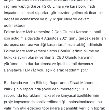
rağmen yaptığı Saros FSRU Limanı ve kara boru hattı
inşaatına bilimsel raporlar görmezden gelinerek ticari bir
hedef ile acımasızca ve büyük gürültülerle devam
edilmektedir.
Edirne İdare Mahkemesine 2.Çed Olumlu Kararının iptali
için açtığımız davada 4 Ağustos 2021 günü gerçekleştirilen
duruşma sonrası verdiği kararı tarafımıza tebliğ edilmiştir.
Edirne İdare Mahkemesi Saros Gönüllülerinin bilime ve
hukuka aykırı olarak verilen 2. ÇED Olumlu kararının
yürütmesinin durdurulması ve iptali talepli davamızı
Danıştay’a TEMYİZ yolu açık olarak reddetmiştir.”
Bu davada verilen Bilirkişi Raporunda Ziraat Mühendisi
bilirkişinin raporunda şöyle denilmektedir ; “ÇED
raporunda toprakların fiziksel ve kimyasal özelliklerinin
proje kapsamında analiz edilmediği… anlaşılmaktadır…bu
yatırımın etki edeceği topraklara ait analitik veri için toprak