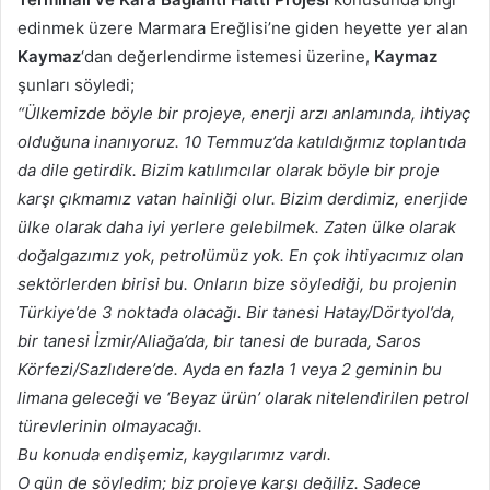
edinmek üzere Marmara Ereğlisi’ne giden heyette yer alan
Kaymaz
‘dan değerlendirme istemesi üzerine,
Kaymaz
şunları söyledi;
“Ülkemizde böyle bir projeye, enerji arzı anlamında, ihtiyaç
olduğuna inanıyoruz. 10 Temmuz’da katıldığımız toplantıda
da dile getirdik. Bizim katılımcılar olarak böyle bir proje
karşı çıkmamız vatan hainliği olur. Bizim derdimiz, enerjide
ülke olarak daha iyi yerlere gelebilmek. Zaten ülke olarak
doğalgazımız yok, petrolümüz yok. En çok ihtiyacımız olan
sektörlerden birisi bu. Onların bize söylediği, bu projenin
Türkiye’de 3 noktada olacağı. Bir tanesi Hatay/Dörtyol’da,
bir tanesi İzmir/Aliağa’da, bir tanesi de burada, Saros
Körfezi/Sazlıdere’de. Ayda en fazla 1 veya 2 geminin bu
limana geleceği ve ‘Beyaz ürün’ olarak nitelendirilen petrol
türevlerinin olmayacağı.
Bu konuda endişemiz, kaygılarımız vardı.
O gün de söyledim; biz projeye karşı değiliz. Sadece