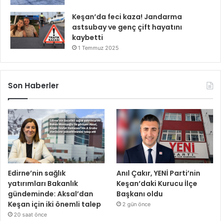
Keşan’da feci kaza! Jandarma
astsubay ve genç çift hayatını
kaybetti
1 Temmuz 2025
Son Haberler
Edirne’nin sağlık
Anıl Çakır, YENİ Parti’nin
yatırımları Bakanlık
Keşan’daki Kurucu İlçe
gündeminde: Aksal’dan
Başkanı oldu
Keşan için iki önemli talep
2 gün önce
20 saat önce