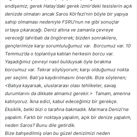
endişemiz; gerek Hatay’daki gerek izmir’deki tesislerin açık
denizde olmaları ancak Saros Körfezi’nin böyle bir yapıya
sahip olmaması nedeniyle FSRU’nun ne gibi sonuçlar
ortaya çıkaracağı. Deniz altına ve zamanla çevreye
vereceği tahribatı da öngörerek; bizden sonrakilere,
gençlerimize karşı sorumluluğumuz var. Borcumuz var. 10
Temmuz’da o toplantıya katılan herkesin borcu var.
Yaşadığımız çevreyi nasıl bulduysak öyle bırakma
borcumuz var. Tekrar söylüyorum; karşı olduğumuz nokta
yer seçimi. Batı’ya kaydırılmasını önerdik. Bize söylenen;
<Batıya kayarsak, uluslararası olası tehlikeler, savaş
durumlarını da dikkate almamız gerekir.> Tamam, amenna
katılıyoruz. İkna edici, kabul edeceğimiz bir gerekçe.
Eksiklik, belki bizi o tarafına bakmadık. Marmara Denizi’ne
yapalım. Farklı bir noktaya yapalım, açık bir denize yapalım,
neden Saros? Bunu dile getirdik.
Bize bahşedilmiş olan bu güzel denizimizi neden