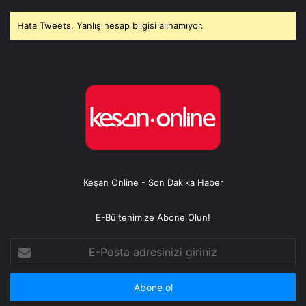
Hata Tweets, Yanlış hesap bilgisi alınamıyor.
Keşan Online - Son Dakika Haber
E-Bültenimize Abone Olun!
E-
Posta
adresinizi
giriniz