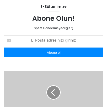
E-Bültenimize
Abone Olun!
Spam Göndermeyeceğiz :)
E-
Posta
adresinizi
giriniz