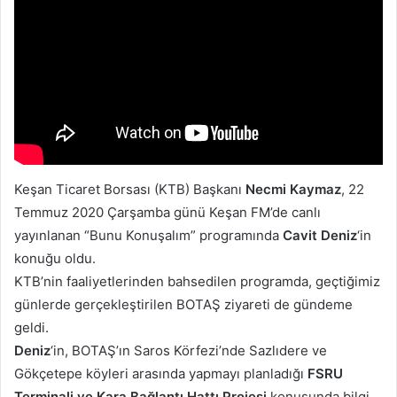
Keşan Ticaret Borsası (KTB) Başkanı
Necmi Kaymaz
, 22
Temmuz 2020 Çarşamba günü Keşan FM’de canlı
yayınlanan “Bunu Konuşalım” programında
Cavit Deniz
‘in
konuğu oldu.
KTB’nin faaliyetlerinden bahsedilen programda, geçtiğimiz
günlerde gerçekleştirilen BOTAŞ ziyareti de gündeme
geldi.
Deniz
‘in, BOTAŞ’ın Saros Körfezi’nde Sazlıdere ve
Gökçetepe köyleri arasında yapmayı planladığı
FSRU
Terminali ve Kara Bağlantı Hattı Projesi
konusunda bilgi