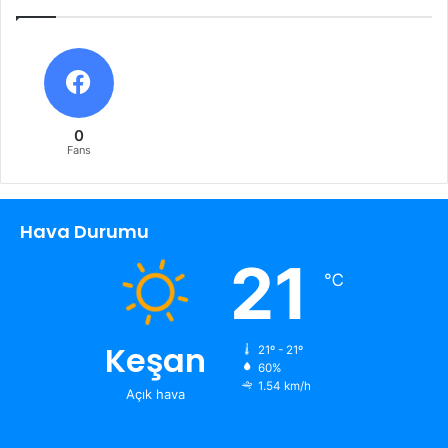
0
Fans
Hava Durumu
21
℃
Keşan
21º - 21º
60%
1.54 km/h
Açık hava