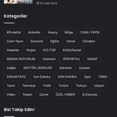
20 saat önce
Kategoriler
#EvdeKal
Anketler
Asayiş
Bölge
CANLI YAYIN
Canlı Yayın
Ekonomi
Eğitim
Genel
Gündem
Haberler
Keşan
KÜLTÜR
Kültür/Sanat
MERAK EDİYORUM
Otomotiv
RÖPORTAJ
SANAT
Sağlık
SEKTÖR LİDERLERİ
Sektörel
Siyaset
SOKAKTAYIZ
Son Dakika
SON DAKİKA
Spor
TARİH
Tarım
Teknoloji
Trafik
Turizm
Türkiye
Ulaşım
Video
Yaşam
Çevre
ÖZEL HABER
İş Dünyası
Bizi Takip Edin!