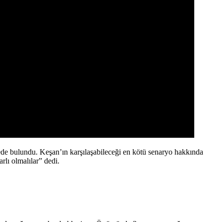
ede bulundu. Keşan’ın karşılaşabileceği en kötü senaryo hakkında
lı olmalılar” dedi.