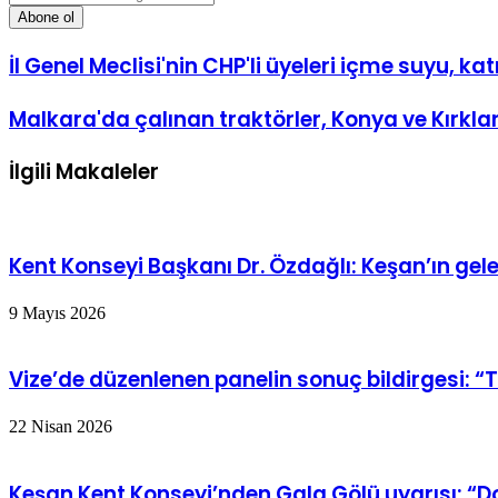
Posta
adresinizi
giriniz
İl Genel Meclisi'nin CHP'li üyeleri içme suyu, kat
Malkara'da çalınan traktörler, Konya ve Kırklar
İlgili Makaleler
Kent Konseyi Başkanı Dr. Özdağlı: Keşan’ın gel
9 Mayıs 2026
Vize’de düzenlenen panelin sonuç bildirgesi: “
22 Nisan 2026
Keşan Kent Konseyi’nden Gala Gölü uyarısı: “D