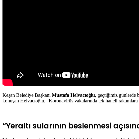
Keşan Belediye Başkanı
Mustafa Helvacıoğlu
, geçtiğimiz günlerde 
konuşan Helvacıoğlu, “Koronavirüs vakalarında tek haneli rakamlara dü
“Yeraltı sularının beslenmesi açısı