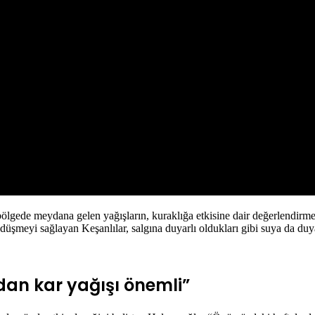
bölgede meydana gelen yağışların, kuraklığa etkisine dair değerlendirm
şmeyi sağlayan Keşanlılar, salgına duyarlı oldukları gibi suya da duyar
ndan kar yağışı önemli”