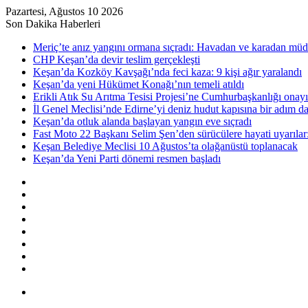
Pazartesi, Ağustos 10 2026
Son Dakika Haberleri
Meriç’te anız yangını ormana sıçradı: Havadan ve karadan müd
CHP Keşan’da devir teslim gerçekleşti
Keşan’da Kozköy Kavşağı’nda feci kaza: 9 kişi ağır yaralandı
Keşan’da yeni Hükümet Konağı’nın temeli atıldı
Erikli Atık Su Arıtma Tesisi Projesi’ne Cumhurbaşkanlığı onayı
İl Genel Meclisi’nde Edirne’yi deniz hudut kapısına bir adım d
Keşan’da otluk alanda başlayan yangın eve sıçradı
Fast Moto 22 Başkanı Selim Şen’den sürücülere hayati uyarılar: 
Keşan Belediye Meclisi 10 Ağustos’ta olağanüstü toplanacak
Keşan’da Yeni Parti dönemi resmen başladı
Kenar
Bölmesi
Rastgele
Makale
Kayıt
Ol
RSS
Instagram
YouTube
Twitter
Facebook
Menü