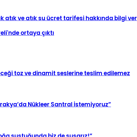
ık atık ve atık su ücret tarifesi hakkında bilgi ve
eli'nde ortaya çıktı
eceği toz ve dinamit seslerine teslim edilemez
Trakya’da Nükleer Santral İstemiyoruz”
oğa sustuğunda biz de susarız!”