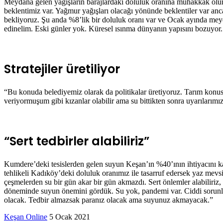
Meydana gelen yağışların barajlardaki doluluk oranına muhakkak olu
beklentimiz var. Yağmur yağışları olacağı yönünde beklentiler var anc
bekliyoruz. Şu anda %8’lik bir doluluk oranı var ve Ocak ayında mey
edinelim. Eski günler yok. Küresel ısınma dünyanın yapısını bozuyor. T
Stratejiler üretiliyor
“Bu konuda belediyemiz olarak da politikalar üretiyoruz. Tarım konusu
veriyormuşum gibi kızanlar olabilir ama su bittikten sonra uyarılarımı
“Sert tedbirler alabiliriz”
Kumdere’deki tesislerden gelen suyun Keşan’ın %40’ının ihtiyacını ka
tehlikeli Kadıköy’deki doluluk oranımız ile tasarruf edersek yaz mevs
çeşmelerden su bir gün akar bir gün akmazdı. Sert önlemler alabili
döneminde suyun önemini gördük. Su yok, pandemi var. Ciddi sorunlar 
olacak. Tedbir almazsak paranız olacak ama suyunuz akmayacak.”
Bir
Keşan Online
5 Ocak 2021