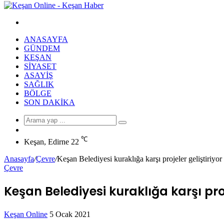
Arama
yap
ANASAYFA
...
GÜNDEM
KEŞAN
SIYASET
ASAYIŞ
SAĞLIK
BÖLGE
SON DAKIKA
Arama
Rastgele
yap
Makale
℃
...
Keşan, Edirne
22
Anasayfa
/
Çevre
/
Keşan Belediyesi kuraklığa karşı projeler geliştiriyor
Çevre
Keşan Belediyesi kuraklığa karşı proj
Bir
Keşan Online
5 Ocak 2021
Facebook
Twitter
LinkedIn
Tumblr
Pinterest
Reddit
VKontakte
Odnoklassniki
Pocket
Messenger
Messenger
WhatsApp
Telegram
e-