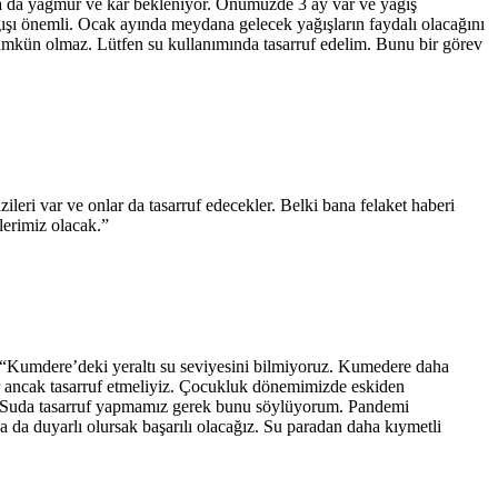
a da yağmur ve kar bekleniyor. Önümüzde 3 ay var ve yağış
ağışı önemli. Ocak ayında meydana gelecek yağışların faydalı olacağını
ümkün olmaz. Lütfen su kullanımında tasarruf edelim. Bunu bir görev
eri var ve onlar da tasarruf edecekler. Belki bana felaket haberi
lerimiz olacak.”
: “Kumdere’deki yeraltı su seviyesini bilmiyoruz. Kumedere daha
var ancak tasarruf etmeliyiz. Çocukluk dönemimizde eskiden
m. Suda tasarruf yapmamız gerek bunu söylüyorum. Pandemi
 da duyarlı olursak başarılı olacağız. Su paradan daha kıymetli