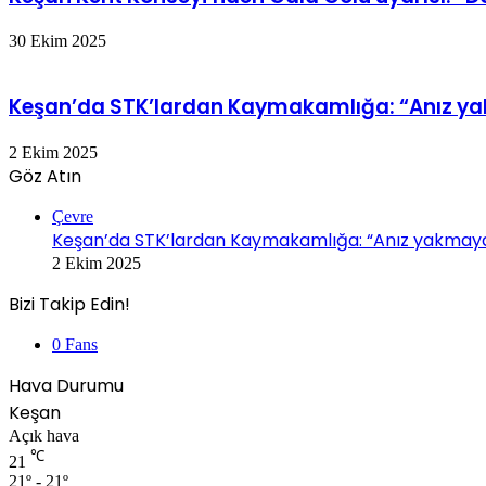
30 Ekim 2025
Keşan’da STK’lardan Kaymakamlığa: “Anız yak
2 Ekim 2025
Göz Atın
Kapalı
Çevre
Keşan’da STK’lardan Kaymakamlığa: “Anız yakmaya 
2 Ekim 2025
Bizi Takip Edin!
0
Fans
Hava Durumu
Keşan
Açık hava
℃
21
21º - 21º