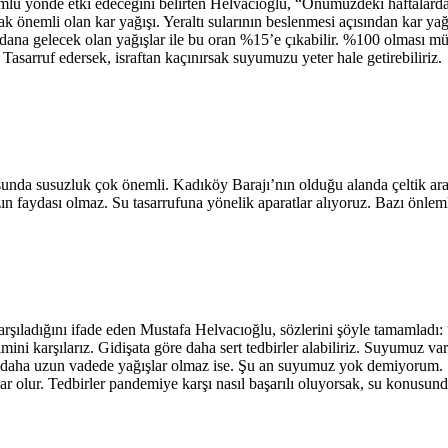
mlu yönde etki edeceğini belirten Helvacıoğlu, “Önümüzdeki haftalard
ak önemli olan kar yağışı. Yeraltı sularının beslenmesi açısından kar y
dana gelecek olan yağışlar ile bu oran %15’e çıkabilir. %100 olması m
asarruf edersek, israftan kaçınırsak suyumuzu yeter hale getirebiliriz.
nda susuzluk çok önemli. Kadıköy Barajı’nın olduğu alanda çeltik arazil
zın faydası olmaz. Su tasarrufuna yönelik aparatlar alıyoruz. Bazı önlem
rşıladığını ifade eden Mustafa Helvacıoğlu, sözlerini şöyle tamamladı
imini karşılarız. Gidişata göre daha sert tedbirler alabiliriz. Suyumuz 
riz, daha uzun vadede yağışlar olmaz ise. Şu an suyumuz yok demiyoru
olur. Tedbirler pandemiye karşı nasıl başarılı oluyorsak, su konusunda