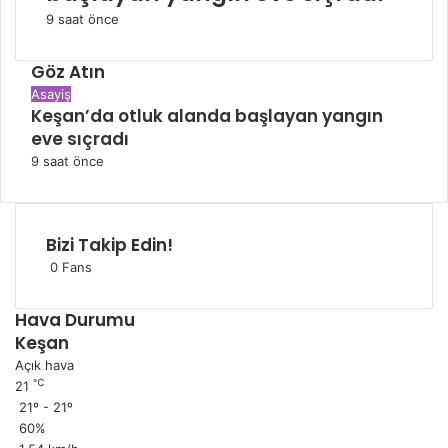
9 saat önce
Göz Atın
Kapalı
Asayiş
Keşan’da otluk alanda başlayan yangın
eve sıçradı
9 saat önce
Bizi Takip Edin!
0
Fans
Hava Durumu
Keşan
Açık hava
℃
21
21º - 21º
60%