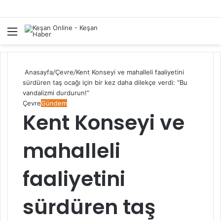
Menü
A
y
...
Anasayfa
/
Çevre
/
Kent Konseyi ve mahalleli faaliyetini
sürdüren taş ocağı için bir kez daha dilekçe verdi: “Bu
vandalizmi durdurun!”
Çevre
Gündem
Kent Konseyi ve
mahalleli
faaliyetini
sürdüren taş