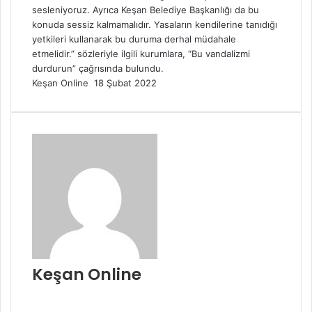
sesleniyoruz. Ayrıca Keşan Belediye Başkanlığı da bu
konuda sessiz kalmamalıdır. Yasaların kendilerine tanıdığı
yetkileri kullanarak bu duruma derhal müdahale
etmelidir.” sözleriyle ilgili kurumlara, “Bu vandalizmi
durdurun” çağrısında bulundu.
Bir
Keşan Online
18 Şubat 2022
e-
posta
göndermek
Keşan Online
Web
sitesi