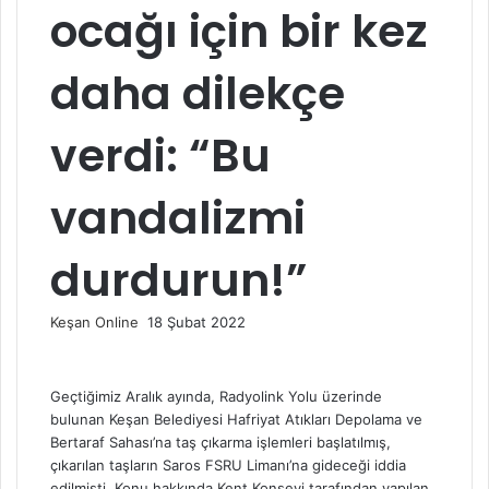
ocağı için bir kez
daha dilekçe
verdi: “Bu
vandalizmi
durdurun!”
Bir
Keşan Online
18 Şubat 2022
e-
posta
göndermek
Geçtiğimiz Aralık ayında, Radyolink Yolu üzerinde
bulunan Keşan Belediyesi Hafriyat Atıkları Depolama ve
Bertaraf Sahası’na taş çıkarma işlemleri başlatılmış,
çıkarılan taşların Saros FSRU Limanı’na gideceği iddia
edilmişti. Konu hakkında Kent Konseyi tarafından yapılan