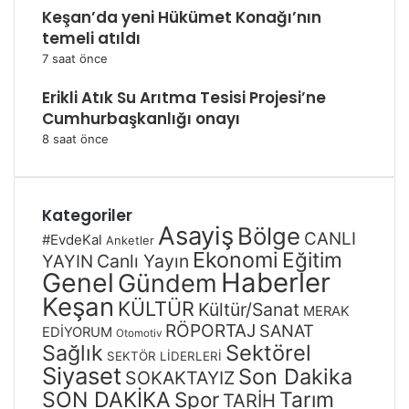
Keşan’da yeni Hükümet Konağı’nın
temeli atıldı
7 saat önce
Erikli Atık Su Arıtma Tesisi Projesi’ne
Cumhurbaşkanlığı onayı
8 saat önce
Kategoriler
Asayiş
Bölge
CANLI
#EvdeKal
Anketler
Ekonomi
Eğitim
Canlı Yayın
YAYIN
Genel
Haberler
Gündem
Keşan
KÜLTÜR
Kültür/Sanat
MERAK
RÖPORTAJ
SANAT
EDİYORUM
Otomotiv
Sağlık
Sektörel
SEKTÖR LİDERLERİ
Siyaset
Son Dakika
SOKAKTAYIZ
SON DAKİKA
Spor
Tarım
TARİH