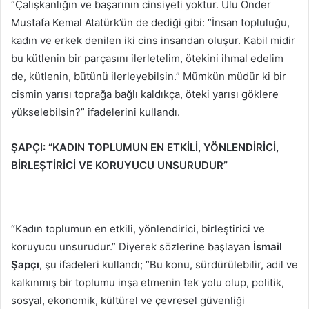
“Çalışkanlığın ve başarının cinsiyeti yoktur. Ulu Önder
Mustafa Kemal Atatürk’ün de dediği gibi: “İnsan topluluğu,
kadın ve erkek denilen iki cins insandan oluşur. Kabil midir
bu kütlenin bir parçasını ilerletelim, ötekini ihmal edelim
de, kütlenin, bütünü ilerleyebilsin.” Mümkün müdür ki bir
cismin yarısı toprağa bağlı kaldıkça, öteki yarısı göklere
yükselebilsin?” ifadelerini kullandı.
ŞAPÇI: “KADIN TOPLUMUN EN ETKİLİ, YÖNLENDİRİCİ,
BİRLEŞTİRİCİ VE KORUYUCU UNSURUDUR”
“Kadın toplumun en etkili, yönlendirici, birleştirici ve
koruyucu unsurudur.” Diyerek sözlerine başlayan
İsmail
Şapçı
, şu ifadeleri kullandı; “Bu konu, sürdürülebilir, adil ve
kalkınmış bir toplumu inşa etmenin tek yolu olup, politik,
sosyal, ekonomik, kültürel ve çevresel güvenliği