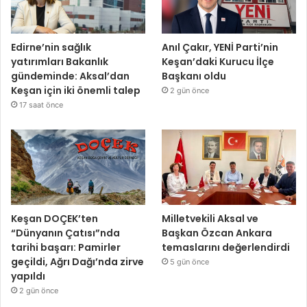
Edirne’nin sağlık
Anıl Çakır, YENİ Parti’nin
yatırımları Bakanlık
Keşan’daki Kurucu İlçe
gündeminde: Aksal’dan
Başkanı oldu
Keşan için iki önemli talep
2 gün önce
17 saat önce
Keşan DOÇEK’ten
Milletvekili Aksal ve
“Dünyanın Çatısı”nda
Başkan Özcan Ankara
tarihi başarı: Pamirler
temaslarını değerlendirdi
geçildi, Ağrı Dağı’nda zirve
5 gün önce
yapıldı
2 gün önce