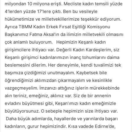
milyondan 10 milyona erişti. Mecliste kadın temsili yüzde
4’lerden yüzde 17’lere çıktı. Ben bu vesileyle
hükümetimize ve milletvekillerimize teşekkür ediyorum.
Ayrıca TBMM Kadın Erkek Fırsat Eşitliği Komisyonu
Başkanımız Fatma Aksal’ın da ilimizin milletvekili olmasını
çok anlamlı buluyorum. Hepimizin Keşanlı kadın
girişimcilere ihtiyacı var. Değerli Kadın Kardeşlerim, siz
Keşanlı girişimci kadınlarımızın inanç tohumlarını daima
beslemesini dilerim. Her deneyimle, kendi tuvalimizi tek
başımıza çizdiğimizi unutmayalım. Kaybetsek bile
öğrendiğimizi aklımızdan çıkarmayalım ve kesinlikle
vazgeçmeyelim. İmzanızı attığınız işlerin mürekkebinde
alın teriniz, emeğiniz, aklınız var. Siz de bir annenin
evladını büyütmesi gibi, Keşan’ımızı kadın emeğimizle
büyütüyorsunuz. O sebeple hepimizin size ihtiyacı var.
Daha büyük adımlarda, hayallerde ve yarınlarda başarı
kadınların, gurur hepimizindir. Kısa vadede Edirne’de,