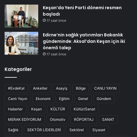
Keşan’da Yeni Parti dönemi resmen
başladı
17 saat önce
Edirne’nin sağlık yatırımları Bakanlık
gündeminde: Aksal’dan Keşan için iki
önemli talep
17 saat önce
Kategoriler
#EvdeKal
Anketler
Asayiş
Bölge
CANLI YAYIN
Canlı Yayın
Ekonomi
Eğitim
Genel
Gündem
Haberler
Keşan
KÜLTÜR
Kültür/Sanat
MERAK EDİYORUM
Otomotiv
RÖPORTAJ
SANAT
Sağlık
SEKTÖR LİDERLERİ
Sektörel
Siyaset