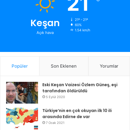
21
Keşan
21º - 21º
60%
1.54 km/h
Açık hava
Popüler
Son Eklenen
Yorumlar
Eski Keşan Vaizesi Özlem Güneş, eşi
tarafından öldürüldü
5 Eylül 2020
Türkiye’nin en çok okuyan ilk 10 ili
arasında Edirne de var
7 Ocak 2021