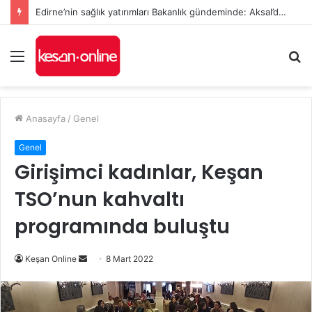
Anıl Çakır, YENİ Parti’nin Keşan’daki Kurucu İlçe Başkanı oldu
Menü
A
y
...
Anasayfa
/
Genel
Genel
Girişimci kadınlar, Keşan
TSO’nun kahvaltı
programında buluştu
Bir
Keşan Online
8 Mart 2022
e-
posta
göndermek