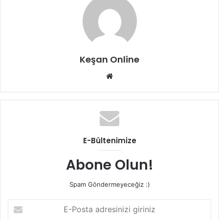
Keşan Online
Web
sitesi
E-Bültenimize
Abone Olun!
Spam Göndermeyeceğiz :)
E-
Posta