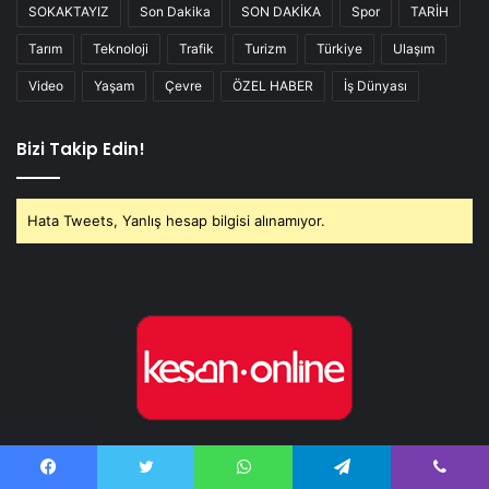
SOKAKTAYIZ
Son Dakika
SON DAKİKA
Spor
TARİH
Tarım
Teknoloji
Trafik
Turizm
Türkiye
Ulaşım
Video
Yaşam
Çevre
ÖZEL HABER
İş Dünyası
Bizi Takip Edin!
Hata Tweets, Yanlış hesap bilgisi alınamıyor.
Keşan Online - Son Dakika Haber
Facebook
Twitter
WhatsApp
Telegram
Viber