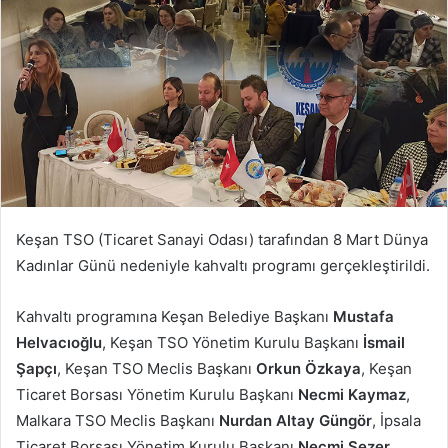
Keşan TSO (Ticaret Sanayi Odası) tarafından 8 Mart Dünya
Kadınlar Günü nedeniyle kahvaltı programı gerçekleştirildi.
Kahvaltı programına Keşan Belediye Başkanı
Mustafa
Helvacıoğlu
, Keşan TSO Yönetim Kurulu Başkanı
İsmail
Şapçı
, Keşan TSO Meclis Başkanı
Orkun Özkaya
, Keşan
Ticaret Borsası Yönetim Kurulu Başkanı
Necmi Kaymaz
,
Malkara TSO Meclis Başkanı
Nurdan Altay Güngör
, İpsala
Ticaret Borsası Yönetim Kurulu Başkanı
Necmi Sezer,