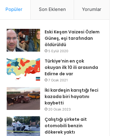
Popüler
Son Eklenen
Yorumlar
Eski Keşan Vaizesi Özlem
Güneş, eşi tarafından
öldürüldü
5 Eylül 2020
Türkiye’nin en çok
okuyan ilk 10 ili arasında
Edirne de var
7 Ocak 2021
İki kardeşin karıştığı feci
kazada biri hayatını
kaybetti
20 Ocak 2023
Çalıştığı şirkete ait
otomobili benzin
dökerek yaktı