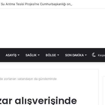
ık Su Arıtma Tesisi Projesi’ne Cumhurbaşkanlığı onayı
ASAYIŞ
SAĞLIK
BÖLGE
SON DAKIKA
Keşan
inde zorlanan vatandaşın da gündeminde
ar alışverişinde