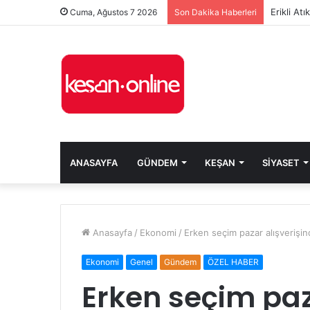
Erikli At
Cuma, Ağustos 7 2026
Son Dakika Haberleri
ANASAYFA
GÜNDEM
KEŞAN
SIYASET
Anasayfa
/
Ekonomi
/
Erken seçim pazar alışveriş
Ekonomi
Genel
Gündem
ÖZEL HABER
Erken seçim paz