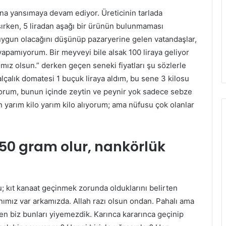
arına yansımaya devam ediyor. Üreticinin tarlada
nsırken, 5 liradan aşağı bir ürünün bulunmaması
 uygun olacağını düşünüp pazaryerine gelen vatandaşlar,
 yapamıyorum. Bir meyveyi bile alsak 100 liraya geliyor
ımız olsun.” derken geçen seneki fiyatları şu sözlerle
lçalık domatesi 1 buçuk liraya aldım, bu sene 3 kilosu
cıyorum, bunun içinde zeytin ve peynir yok sadece sebze
 yarım kilo yarım kilo alıyorum; ama nüfusu çok olanlar
50 gram olur, nankörlük
u; kıt kanaat geçinmek zorunda olduklarını belirten
ımız var arkamızda. Allah razı olsun ondan. Pahalı ama
den biz bunları yiyemezdik. Karınca kararınca geçinip