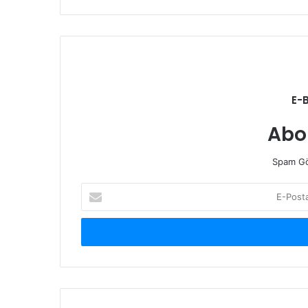
E-
Abo
Spam Gö
E-
Posta
adresinizi
giriniz