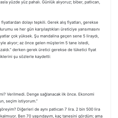
sla yüzde yüz pahalı. Günlük alıyoruz; biber, patlıcan,
iyatlardan dolayı tepkili. Gerek alış fiyatları, gerekse
urumu ve her gün karşılaştıkları üreticiye yansımasını
atlar çok yüksek. Şu mandalina geçen sene 5 liraydı,
eyle alıyor; az önce gelen müşterim 5 tane istedi,
zaldı.” derken gerek üretici gerekse de tüketici fiyat
klerini şu sözlerle kaydetti:
i mi? Verilmedi. Denge sağlanacak ilk önce. Ekonomi
n, seçim istiyorum.”
öreyim? Diğerleri de aynı patlıcan 7 lira. 2 bin 500 lira
a kalmıyor. Ben 70 yaşındayım, kaç tanesini gördüm; ama