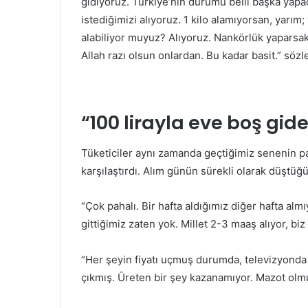
gidiyoruz. Türkiye’nin durumu belli başka yapac
istediğimizi alıyoruz. 1 kilo alamıyorsan, yarı
alabiliyor muyuz? Alıyoruz. Nankörlük yaparsak
Allah razı olsun onlardan. Bu kadar basit.” sözle
“100 lirayla eve boş gide
Tüketiciler aynı zamanda geçtiğimiz senenin paz
karşılaştırdı. Alım günün sürekli olarak düştü
“Çok pahalı. Bir hafta aldığımız diğer hafta al
gittiğimiz zaten yok. Millet 2-3 maaş alıyor, biz 
“Her şeyin fiyatı uçmuş durumda, televizyonda 
çıkmış. Üreten bir şey kazanamıyor. Mazot olmuş