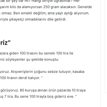
ak bir şey var mı? Hangi biriyle uğrasınlar? Her
m; yarım kilo da alamıyorsan 250 gram alacaksın. Genelde
 olmaz. Ben emekli değilim; ama yaşlı aylığı alıyorum.
riyle şikayetçi olmadıklarını dile getirdi.
riz”
ara giden 100 lirasını bu seneki 100 lira ile
ğünü söyleyenler şu şekilde konuştu:
mıyoruz. Alışverişlerin çoğunu sebze tutuyor, kasaba
100 liranın derdi kalıyor. “
görüyoruz. 80 kuruşa alınan ürün pazarda 10 liraya
 7 lira. Bu sene 100 lirayla boş gideriz eve. “