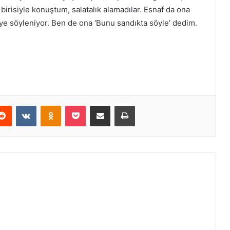
risiyle konuştum, salatalık alamadılar. Esnaf da ona
iye söyleniyor. Ben de ona ‘Bunu sandıkta söyle’ dedim.
erest
Reddit
VKontakte
Odnoklassniki
Pocket
E-Posta ile paylaş
Yazdır