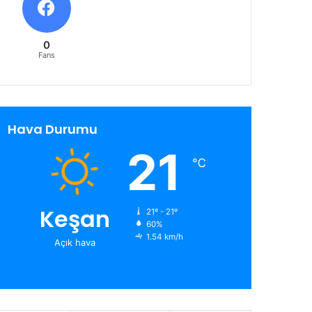
0
Fans
Hava Durumu
21
℃
Keşan
21º - 21º
60%
1.54 km/h
Açık hava