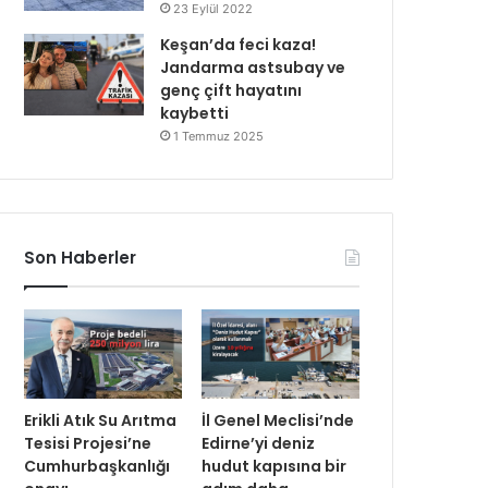
23 Eylül 2022
Keşan’da feci kaza!
Jandarma astsubay ve
genç çift hayatını
kaybetti
1 Temmuz 2025
Son Haberler
Erikli Atık Su Arıtma
İl Genel Meclisi’nde
Tesisi Projesi’ne
Edirne’yi deniz
Cumhurbaşkanlığı
hudut kapısına bir