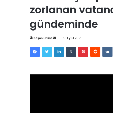
zorlanan vatan
gündeminde
Bir
Keşan Online
18 Eylül 2021
e-
Facebook
Twitter
LinkedIn
Tumblr
Pinterest
Reddit
posta
göndermek