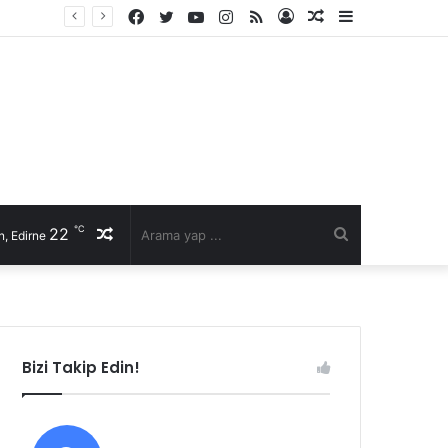
Facebook
Twitter
YouTube
Instagram
RSS
Kayıt
Rastgele
Kenar
Ol
Makale
Bölmesi
℃
22
Rastgele
Arama
, Edirne
Makale
yap
...
Bizi Takip Edin!