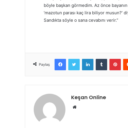
böyle başkan görmedim. Az önce bayanın bi
‘mazotun parası kaç lira biliyor musun?’ d
Sandıkta söyle o sana cevabını verir.”
Facebook
Twitter
LinkedIn
Tumblr
Pint
Paylaş
Keşan Online
Web
sitesi