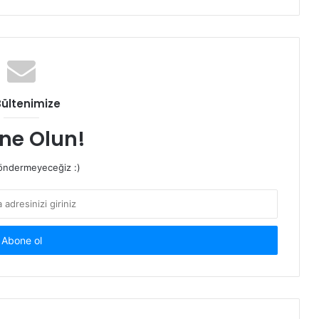
Bültenimize
ne Olun!
ndermeyeceğiz :)