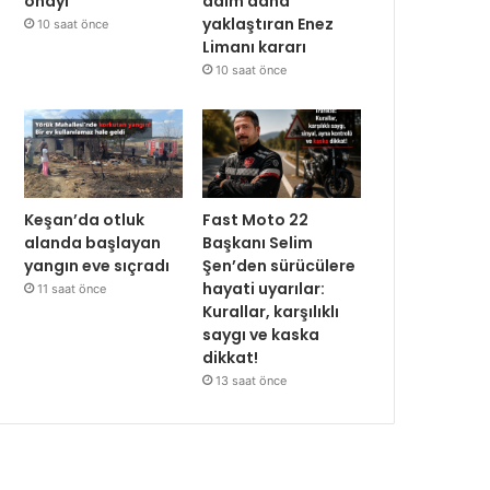
onayı
adım daha
yaklaştıran Enez
10 saat önce
Limanı kararı
10 saat önce
Keşan’da otluk
Fast Moto 22
alanda başlayan
Başkanı Selim
yangın eve sıçradı
Şen’den sürücülere
hayati uyarılar:
11 saat önce
Kurallar, karşılıklı
saygı ve kaska
dikkat!
13 saat önce