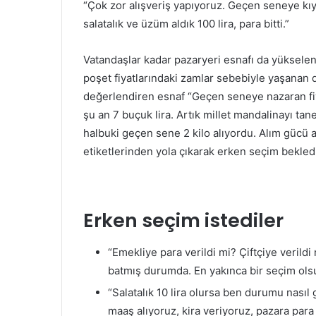
“Çok zor alışveriş yapıyoruz. Geçen seneye kıya
salatalık ve üzüm aldık 100 lira, para bitti.”
Vatandaşlar kadar pazaryeri esnafı da yükselen f
poşet fiyatlarındaki zamlar sebebiyle yaşanan d
değerlendiren esnaf “Geçen seneye nazaran fiy
şu an 7 buçuk lira. Artık millet mandalinayı tan
halbuki geçen sene 2 kilo alıyordu. Alım gücü a
etiketlerinden yola çıkarak erken seçim bekledi
Erken seçim istediler
“Emekliye para verildi mi? Çiftçiye verild
batmış durumda. En yakınca bir seçim olsu
“Salatalık 10 lira olursa ben durumu nasıl g
maaş alıyoruz, kira veriyoruz, pazara par