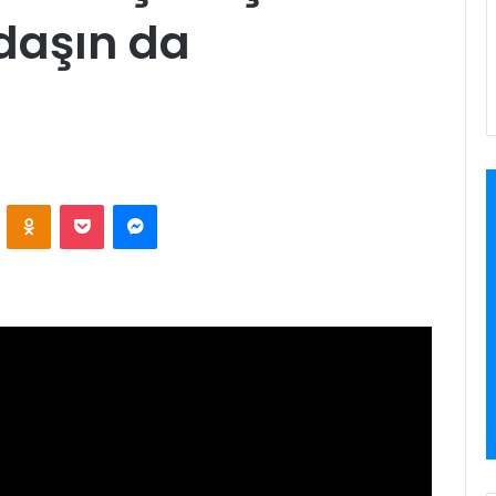
daşın da
VKontakte
Odnoklassniki
Pocket
Messenger