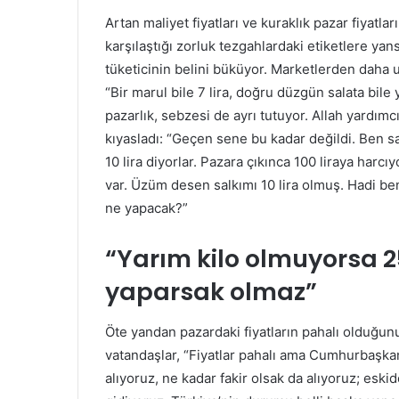
Artan maliyet fiyatları ve kuraklık pazar fiyatl
karşılaştığı zorluk tezgahlardaki etiketlere ya
tüketicinin belini büküyor. Marketlerden daha
“Bir marul bile 7 lira, doğru düzgün salata bile
pazarlık, sebzesi de ayrı tutuyor. Allah yardımc
kıyasladı: “Geçen sene bu kadar değildi. Ben sa
10 lira diyorlar. Pazara çıkınca 100 liraya har
var. Üzüm desen salkımı 10 lira olmuş. Hadi ben
ne yapacak?”
“Yarım kilo olmuyorsa 2
yaparsak olmaz”
Öte yandan pazardaki fiyatların pahalı olduğun
vatandaşlar, “Fiyatlar pahalı ama Cumhurbaşkan
alıyoruz, ne kadar fakir olsak da alıyoruz; eski