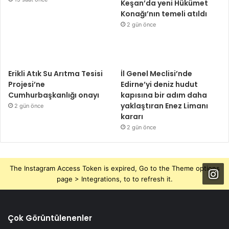
Keşan’da yeni Hükümet
Konağı’nın temeli atıldı
2 gün önce
Erikli Atık Su Arıtma Tesisi
İl Genel Meclisi’nde
Projesi’ne
Edirne’yi deniz hudut
Cumhurbaşkanlığı onayı
kapısına bir adım daha
yaklaştıran Enez Limanı
2 gün önce
kararı
2 gün önce
The Instagram Access Token is expired, Go to the Theme options
page > Integrations, to to refresh it.
Çok Görüntülenenler