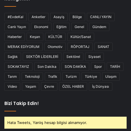
#EvdeKal
Anketler
Asayiş
Bölge
CANLI YAYIN
Canlı Yayın
Ekonomi
Eğitim
Genel
Gündem
Haberler
Keşan
KÜLTÜR
Kültür/Sanat
MERAK EDİYORUM
Otomotiv
RÖPORTAJ
SANAT
Sağlık
SEKTÖR LİDERLERİ
Sektörel
Siyaset
SOKAKTAYIZ
Son Dakika
SON DAKİKA
Spor
TARİH
Tarım
Teknoloji
Trafik
Turizm
Türkiye
Ulaşım
Video
Yaşam
Çevre
ÖZEL HABER
İş Dünyası
Bizi Takip Edin!
Hata Tweets, Yanlış hesap bilgisi alınamıyor.