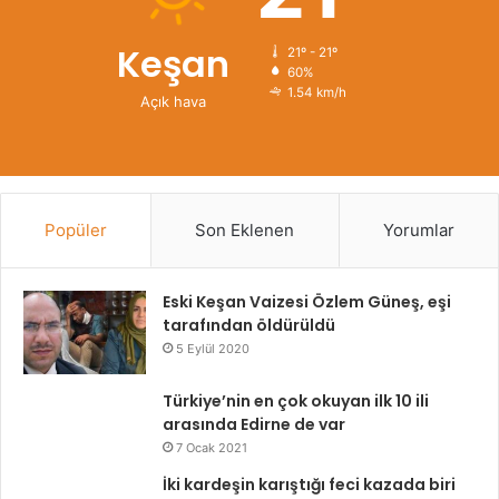
Keşan
21º - 21º
60%
1.54 km/h
Açık hava
Popüler
Son Eklenen
Yorumlar
Eski Keşan Vaizesi Özlem Güneş, eşi
tarafından öldürüldü
5 Eylül 2020
Türkiye’nin en çok okuyan ilk 10 ili
arasında Edirne de var
7 Ocak 2021
İki kardeşin karıştığı feci kazada biri