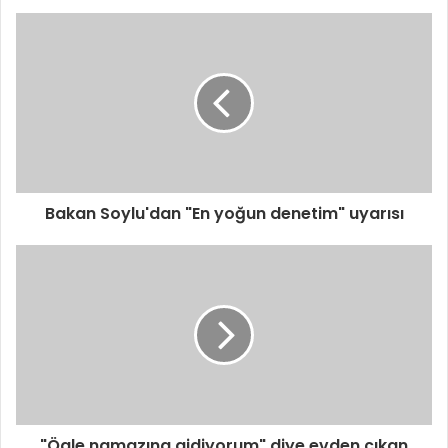
Bakan Soylu'dan "En yoğun denetim" uyarısı
"Ögle namazına gidiyorum" diye evden çıkan