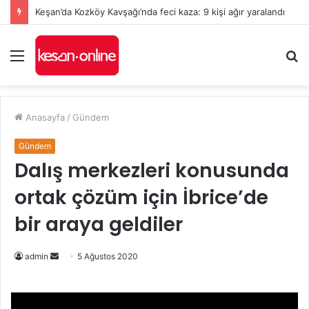
Keşan’da Kozköy Kavşağı’nda feci kaza: 9 kişi ağır yaralandı
Menü
A
y
...
Anasayfa
/
Gündem
Gündem
Dalış merkezleri konusunda
ortak çözüm için İbrice’de
bir araya geldiler
Bir
admin
5 Ağustos 2020
e-
posta
göndermek