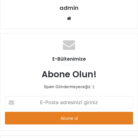
admin
Web
sitesi
E-Bültenimize
Abone Olun!
Spam Göndermeyeceğiz :)
E-
Posta
adresinizi
giriniz