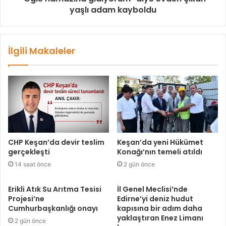
yaşlı adam kayboldu
İlgili Makaleler
CHP Keşan’da devir teslim
Keşan’da yeni Hükümet
gerçekleşti
Konağı’nın temeli atıldı
14 saat önce
2 gün önce
Erikli Atık Su Arıtma Tesisi
İl Genel Meclisi’nde
Projesi’ne
Edirne’yi deniz hudut
Cumhurbaşkanlığı onayı
kapısına bir adım daha
yaklaştıran Enez Limanı
2 gün önce