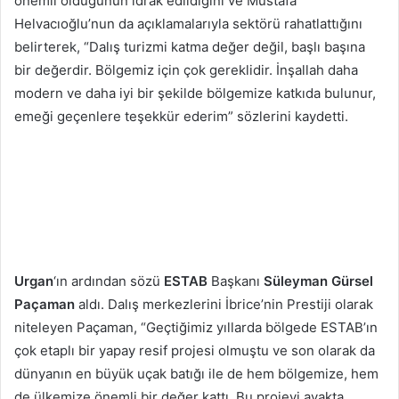
önemli olduğunun idrak edildiğini ve Mustafa
Helvacıoğlu’nun da açıklamalarıyla sektörü rahatlattığını
belirterek, “Dalış turizmi katma değer değil, başlı başına
bir değerdir. Bölgemiz için çok gereklidir. İnşallah daha
modern ve daha iyi bir şekilde bölgemize katkıda bulunur,
emeği geçenlere teşekkür ederim” sözlerini kaydetti.
Urgan
‘ın ardından sözü
ESTAB
Başkanı
Süleyman Gürsel
Paçaman
aldı. Dalış merkezlerini İbrice’nin Prestiji olarak
niteleyen Paçaman, “Geçtiğimiz yıllarda bölgede ESTAB’ın
çok etaplı bir yapay resif projesi olmuştu ve son olarak da
dünyanın en büyük uçak batığı ile de hem bölgemize, hem
de ülkemize önemli bir değer kattı. Bu projeyi ayakta