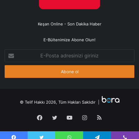
Keşan Online - Son Dakika Haber
E-Bültenimize Abone Olun!
E-
Posta
adresinizi
giriniz
© Telif Hakkı 2026, Tüm Hakları Saklıdır |
Facebook
Twitter
YouTube
Instagram
RSS