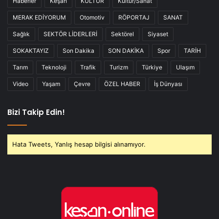
Haberler
Keşan
KÜLTÜR
Kültür/Sanat
MERAK EDİYORUM
Otomotiv
RÖPORTAJ
SANAT
Sağlık
SEKTÖR LİDERLERİ
Sektörel
Siyaset
SOKAKTAYIZ
Son Dakika
SON DAKİKA
Spor
TARİH
Tarım
Teknoloji
Trafik
Turizm
Türkiye
Ulaşım
Video
Yaşam
Çevre
ÖZEL HABER
İş Dünyası
Bizi Takip Edin!
Hata Tweets, Yanlış hesap bilgisi alınamıyor.