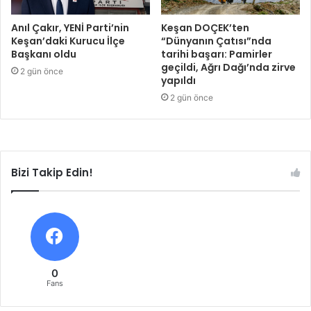
Anıl Çakır, YENİ Parti’nin
Keşan DOÇEK’ten
Keşan’daki Kurucu İlçe
“Dünyanın Çatısı”nda
Başkanı oldu
tarihi başarı: Pamirler
geçildi, Ağrı Dağı’nda zirve
2 gün önce
yapıldı
2 gün önce
Bizi Takip Edin!
0
Fans