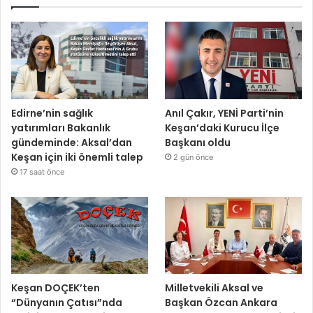
Edirne’nin sağlık
Anıl Çakır, YENİ Parti’nin
yatırımları Bakanlık
Keşan’daki Kurucu İlçe
gündeminde: Aksal’dan
Başkanı oldu
Keşan için iki önemli talep
2 gün önce
17 saat önce
Keşan DOÇEK’ten
Milletvekili Aksal ve
“Dünyanın Çatısı”nda
Başkan Özcan Ankara