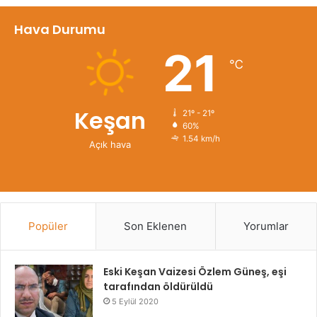
Hava Durumu
21
℃
Keşan
21º - 21º
60%
1.54 km/h
Açık hava
Popüler
Son Eklenen
Yorumlar
Eski Keşan Vaizesi Özlem Güneş, eşi
tarafından öldürüldü
5 Eylül 2020