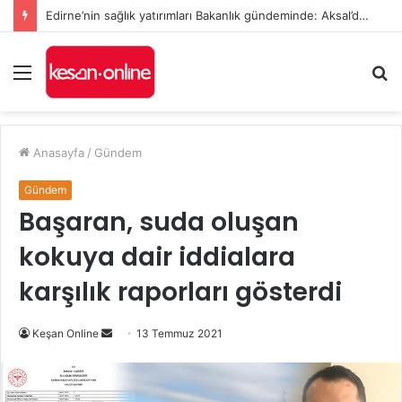
Anıl Çakır, YENİ Parti’nin Keşan’daki Kurucu İlçe Başkanı oldu
Menü
A
y
...
Anasayfa
/
Gündem
Gündem
Başaran, suda oluşan
kokuya dair iddialara
karşılık raporları gösterdi
Bir
Keşan Online
13 Temmuz 2021
e-
posta
göndermek