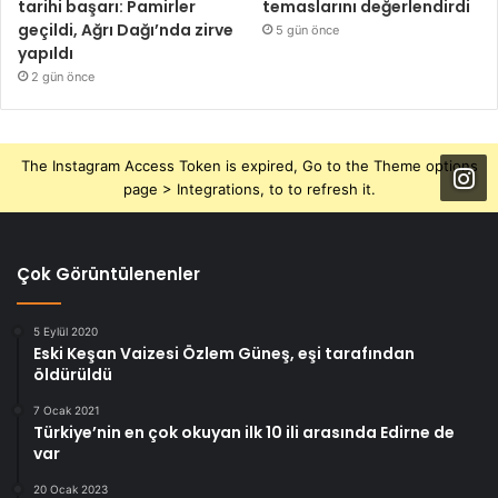
tarihi başarı: Pamirler
temaslarını değerlendirdi
geçildi, Ağrı Dağı’nda zirve
5 gün önce
yapıldı
2 gün önce
The Instagram Access Token is expired, Go to the Theme options
page > Integrations, to to refresh it.
Çok Görüntülenenler
5 Eylül 2020
Eski Keşan Vaizesi Özlem Güneş, eşi tarafından
öldürüldü
7 Ocak 2021
Türkiye’nin en çok okuyan ilk 10 ili arasında Edirne de
var
20 Ocak 2023