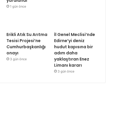
yaralandı
1 gün önce
Erikli Atık Su Arıtma
İl Genel Meclisi’nde
Tesisi Projesi’ne
Edirne’yi deniz
Cumhurbaşkanlığı
hudut kapısına bir
onayı
adım daha
yaklaştıran Enez
3 gün önce
Limanı kararı
3 gün önce