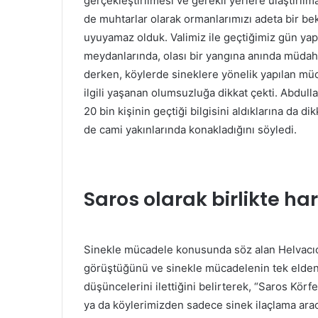
gerçekleştirilmesi ve gerekli yerlere ulaştırılm
de muhtarlar olarak ormanlarımızı adeta bir bek
uyuyamaz olduk. Valimiz ile geçtiğimiz gün yap
meydanlarında, olası bir yangına anında müdahal
derken, köylerde sineklere yönelik yapılan mü
ilgili yaşanan olumsuzluğa dikkat çekti. Abdu
20 bin kişinin geçtiği bilgisini aldıklarına da 
de cami yakınlarında konakladığını söyledi.
Saros olarak birlikte ha
Sinekle mücadele konusunda söz alan Helvacıoğl
görüştüğünü ve sinekle mücadelenin tek elden 
düşüncelerini ilettiğini belirterek, “Saros Körf
ya da köylerimizden sadece sinek ilaçlama ara