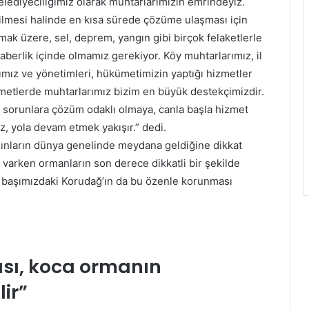
elediyeciliğimiz olarak muhtarlarımızın emrindeyiz.
letilmesi halinde en kısa sürede çözüme ulaşması için
mak üzere, sel, deprem, yangın gibi birçok felaketlerle
eraberlik içinde olmamız gerekiyor. Köy muhtarlarımız, il
ımız ve yönetimleri, hükümetimizin yaptığı hizmetler
zmetlerde muhtarlarımız bizim en büyük destekçimizdir.
n sorunlara çözüm odaklı olmaya, canla başla hizmet
 yola devam etmek yakışır.” dedi.
ınların dünya genelinde meydana geldiğine dikkat
varken ormanların son derece dikkatli bir şekilde
ı başımızdaki Korudağ’ın da bu özenle korunması
sı, koca ormanın
ir”