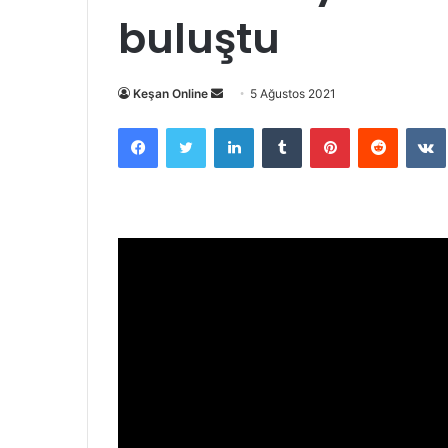
buluştu
Bir
Keşan Online
5 Ağustos 2021
e-
Facebook
Twitter
LinkedIn
Tumblr
Pinterest
Reddit
posta
göndermek