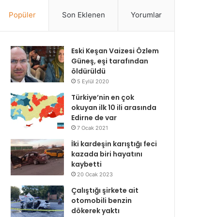
Popüler
Son Eklenen
Yorumlar
Eski Keşan Vaizesi Özlem
Güneş, eşi tarafından
öldürüldü
5 Eylül 2020
Türkiye’nin en çok
okuyan ilk 10 ili arasında
Edirne de var
7 Ocak 2021
İki kardeşin karıştığı feci
kazada biri hayatını
kaybetti
20 Ocak 2023
Çalıştığı şirkete ait
otomobili benzin
dökerek yaktı