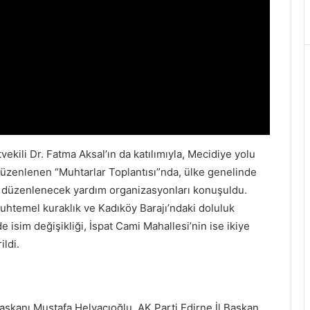
kili Dr. Fatma Aksal’ın da katılımıyla, Mecidiye yolu
üzenlenen “Muhtarlar Toplantısı”nda, ülke genelinde
 düzenlenecek yardım organizasyonları konuşuldu.
muhtemel kuraklık ve Kadıköy Barajı’ndaki doluluk
 isim değişikliği, İspat Cami Mahallesi’nin ise ikiye
ildi.
Başkanı Mustafa Helvacıoğlu, AK Parti Edirne İl Başkan