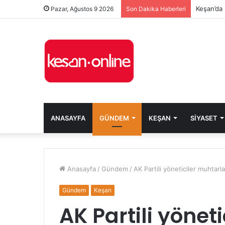
Keşan’da 
Pazar, Ağustos 9 2026
Son Dakika Haberleri
ANASAYFA
GÜNDEM
KEŞAN
SIYASET
Anasayfa
/
Gündem
/
AK Partili yöneticiler muhtarla
Gündem
Keşan
AK Partili yöneti