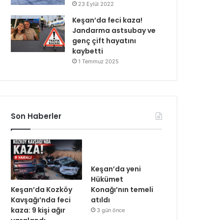
23 Eylül 2022
Keşan’da feci kaza!
Jandarma astsubay ve
genç çift hayatını
kaybetti
1 Temmuz 2025
Son Haberler
Keşan’da yeni
Hükümet
Keşan’da Kozköy
Konağı’nın temeli
Kavşağı’nda feci
atıldı
kaza: 9 kişi ağır
3 gün önce