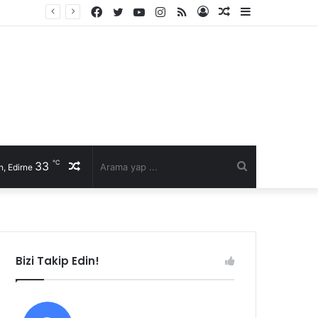
Facebook
Twitter
YouTube
Instagram
RSS
Kayıt
Rastgele
Kenar
Ol
Makale
Bölmesi
℃
33
Rastgele
Arama
, Edirne
Makale
yap
...
Bizi Takip Edin!