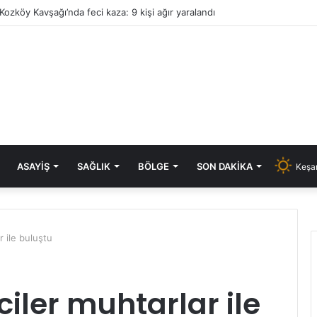
Kozköy Kavşağı’nda feci kaza: 9 kişi ağır yaralandı
ASAYIŞ
SAĞLIK
BÖLGE
SON DAKIKA
Keşan
r ile buluştu
ciler muhtarlar ile