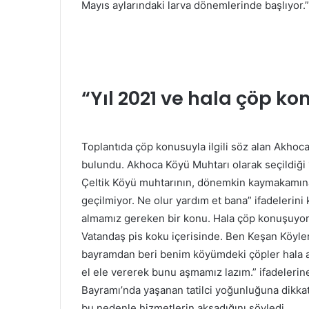
Mayıs aylarındaki larva dönemlerinde başlıyor.
“Yıl 2021 ve hala çöp k
Toplantıda çöp konusuyla ilgili söz alan Akhoc
bulundu. Akhoca Köyü Muhtarı olarak seçildiği 
Çeltik Köyü muhtarının, dönemkin kaymakamı
geçilmiyor. Ne olur yardım et bana” ifadelerini 
almamız gereken bir konu. Hala çöp konuşuyoruz
Vatandaş pis koku içerisinde. Ben Keşan Köyle
bayramdan beri benim köyümdeki çöpler hala al
el ele vererek bunu aşmamız lazım.” ifadelerin
Bayramı’nda yaşanan tatilci yoğunluğuna dikka
bu nedenle hizmetlerin aksadığını söyledi.