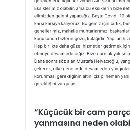
gerekenlerle ilgili her zaman Ak Parti hizmet b
Eksiklerimiz olabilir, ama bu eksiklerin bize i
elimizden geleni yapacağız. Başta Covıd -19 ol
karşı karşıya kalıyoruz. Bölgemiz için birlik, b
genellerimiz, mahalle muhtarlarımız, başkanlar
konusunda bizlerin gözü, kulağıdır. Yapılan hi
Hep birlikte daha güzel hizmetler getirmek içi
etmeye devam edeceğiz. Bize durmak yakışmaz,
Daha sonra söz alan Mustafa Helvacıoğlu, yang
çekerek, ülke genelinde devam eden yangınlar 
korunması gerektiğinin altını çizip, hemen yan
gerektiğini vurguladı.
“Küçücük bir cam parça
yanmasına neden olabil