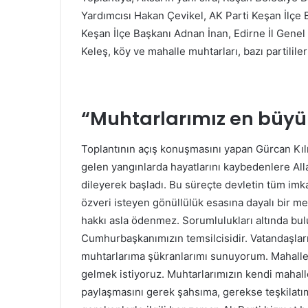
Yardımcısı Hakan Çevikel, AK Parti Keşan İlçe B
Keşan İlçe Başkanı Adnan İnan, Edirne İl Genel Me
Keleş, köy ve mahalle muhtarları, bazı partililer 
“Muhtarlarımız en büyü
Toplantının açış konuşmasını yapan Gürcan Kıl
gelen yangınlarda hayatlarını kaybedenlere Alla
dileyerek başladı. Bu süreçte devletin tüm imkan
özveri isteyen gönüllülük esasına dayalı bir me
hakkı asla ödenmez. Sorumlulukları altında bulu
Cumhurbaşkanımızın temsilcisidir. Vatandaşlarım
muhtarlarıma şükranlarımı sunuyorum. Mahalle m
gelmek istiyoruz. Muhtarlarımızın kendi mahallel
paylaşmasını gerek şahsıma, gerekse teşkilatım