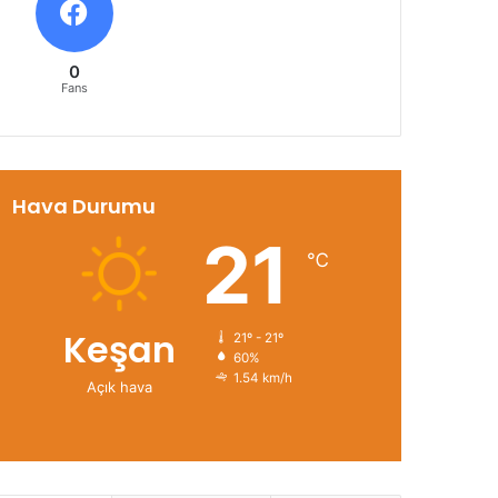
0
Fans
Hava Durumu
21
℃
Keşan
21º - 21º
60%
1.54 km/h
Açık hava