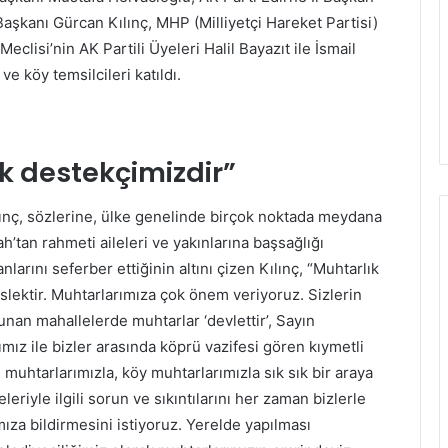
aşkanı Gürcan Kılınç, MHP (Milliyetçi Hareket Partisi)
clisi’nin AK Partili Üyeleri Halil Bayazıt ile İsmail
ve köy temsilcileri katıldı.
k destekçimizdir”
ınç, sözlerine, ülke genelinde birçok noktada meydana
h’tan rahmeti aileleri ve yakınlarına başsağlığı
larını seferber ettiğinin altını çizen Kılınç, “Muhtarlık
slektir. Muhtarlarımıza çok önem veriyoruz. Sizlerin
nan mahallelerde muhtarlar ‘devlettir’, Sayın
ız ile bizler arasında köprü vazifesi gören kıymetli
uhtarlarımızla, köy muhtarlarımızla sık sık bir araya
eriyle ilgili sorun ve sıkıntılarını her zaman bizlerle
ıza bildirmesini istiyoruz. Yerelde yapılması