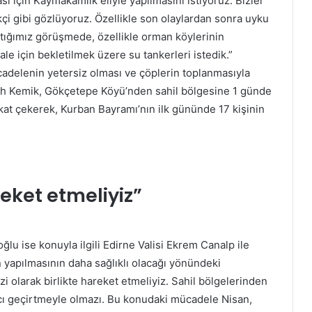
ası için Kaymakamlık eliyle yapılmasını istiyoruz. Bizler
çi gibi gözlüyoruz. Özellikle son olaylardan sonra uyku
tığımız görüşmede, özellikle orman köylerinin
e için bekletilmek üzere su tankerleri istedik.”
cadelenin yetersiz olması ve çöplerin toplanmasıyla
llah Kemik, Gökçetepe Köyü’nden sahil bölgesine 1 günde
dikkat çekerek, Kurban Bayramı’nın ilk gününde 17 kişinin
reket etmeliyiz”
u ise konuyla ilgili Edirne Valisi Ekrem Canalp ile
yapılmasının daha sağlıklı olacağı yönündeki
ezi olarak birlikte hareket etmeliyiz. Sahil bölgelerinden
cı geçirtmeyle olmazı. Bu konudaki mücadele Nisan,